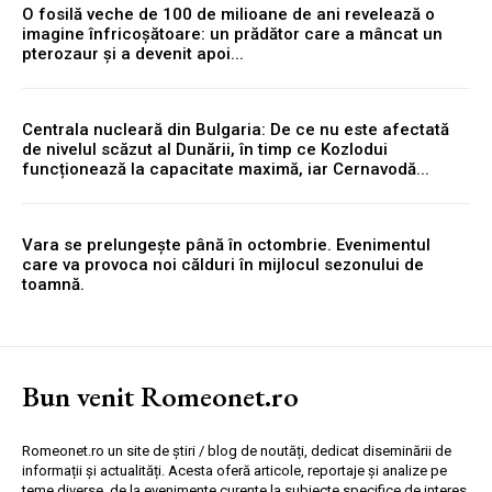
O fosilă veche de 100 de milioane de ani revelează o
imagine înfricoșătoare: un prădător care a mâncat un
pterozaur și a devenit apoi...
Centrala nucleară din Bulgaria: De ce nu este afectată
de nivelul scăzut al Dunării, în timp ce Kozlodui
funcționează la capacitate maximă, iar Cernavodă...
Vara se prelungește până în octombrie. Evenimentul
care va provoca noi călduri în mijlocul sezonului de
toamnă.
Bun venit Romeonet.ro
Romeonet.ro un site de știri / blog de noutăți, dedicat diseminării de
informații și actualități. Acesta oferă articole, reportaje și analize pe
teme diverse, de la evenimente curente la subiecte specifice de interes.