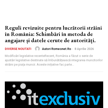
Reguli revizuite pentru lucrătorii străini
în România: Schimbări în metoda de
angajare și datele cerute de autorități.
Autori Romeonet.ro
-
8 Aprilie 2026
DIVERSE NOUTATI
Modificări legislative recenteRecent, România a făcut o serie de
ajustări legislative destinate să îmbunătățească integrarea muncitorilor
străini pe piața muncii. Aceste inițiative fac parte...