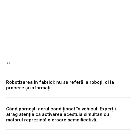
deveni jocul verii pentru
entuziștii luptei fantastice
Autori Romeonet.ro
-
7 August 2026
Robotizarea în fabrici: nu se referă la roboți, ci la
procese și informații
Când pornești aerul condiționat în vehicul: Experții
atrag atenția că activarea acestuia simultan cu
motorul reprezintă o eroare semnificativă.