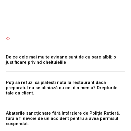
Autori Romeonet.ro
-
8 August 2026
De ce cele mai multe avioane sunt de culoare albă: o
justificare privind cheltuielile
Poți să refuzi să plătești nota la restaurant dacă
preparatul nu se aliniază cu cel din meniu? Drepturile
tale ca client.
Abaterile sancționate fără întârziere de Poliția Rutieră,
fără a fi nevoie de un accident pentru a avea permisul
suspendat.