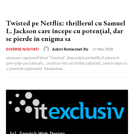
Twisted pe Netflix: thrillerul cu Samuel
L. Jackson care începe cu potențial, dar
se pierde în enigma sa
Autori Romeonet.ro
-
21 Mai 2026
DIVERSE NOUTATI
sinopsis captivantFilmul "Twisted" disponibil pe Netflix îl aduce în
prim-plan pe Samuel L. Jackson într-un thriller palpitant, care începe cu
o premisă captivantă. Narațiunea...