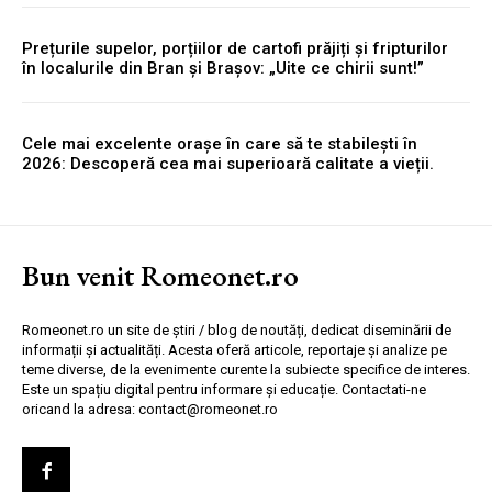
Prețurile supelor, porțiilor de cartofi prăjiți și fripturilor
în localurile din Bran și Brașov: „Uite ce chirii sunt!”
Cele mai excelente orașe în care să te stabilești în
2026: Descoperă cea mai superioară calitate a vieții.
Bun venit Romeonet.ro
Romeonet.ro un site de știri / blog de noutăți, dedicat diseminării de
informații și actualități. Acesta oferă articole, reportaje și analize pe
teme diverse, de la evenimente curente la subiecte specifice de interes.
Este un spațiu digital pentru informare și educație. Contactati-ne
oricand la adresa: contact@romeonet.ro