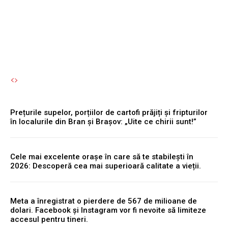
permisul suspendat.
Autori Romeonet.ro
-
8 August 2026
Prețurile supelor, porțiilor de cartofi prăjiți și fripturilor
în localurile din Bran și Brașov: „Uite ce chirii sunt!”
Cele mai excelente orașe în care să te stabilești în
2026: Descoperă cea mai superioară calitate a vieții.
Meta a înregistrat o pierdere de 567 de milioane de
dolari. Facebook și Instagram vor fi nevoite să limiteze
accesul pentru tineri.