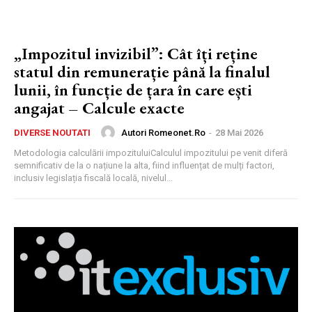
„Impozitul invizibil”: Cât îți reține
statul din remunerație până la finalul
lunii, în funcție de țara în care ești
angajat – Calcule exacte
Autori Romeonet.ro
-
28 Mai 2026
DIVERSE NOUTATI
Metodologia calculării impozituluiCalculul impozitului pe venit diferă
semnificativ de la o națiune la alta, fiind influențat de mulți factori,
inclusiv legislația fiscală locală, nivelul...