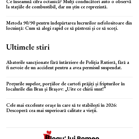
Ce înseamnă cifra octanică? Mulți conducători auto o observă
la stațiile de combustibil, dar nu știu ce reprezintă.
Metoda 90/90 pentru îndepărtarea lucrurilor nefolositoare din
locuință: Cum să alegi rapid ce să păstrezi și ce să scoți.
Ultimele stiri
Abaterile sancționate fără întârziere de Poliția Rutieră, fără a
fi nevoie de un accident pentru a avea permisul suspendat.
Prețurile supelor, porțiilor de cartofi prăjiți și fripturilor în
localurile din Bran și Brașov: „Uite ce chirii sunt!”
Cele mai excelente orașe în care să te stabilești în 2026:
Descoperă cea mai superioară calitate a vieții.