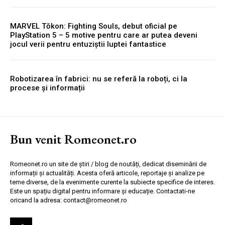
MARVEL Tōkon: Fighting Souls, debut oficial pe
PlayStation 5 – 5 motive pentru care ar putea deveni
jocul verii pentru entuziștii luptei fantastice
Robotizarea în fabrici: nu se referă la roboți, ci la
procese și informații
Bun venit Romeonet.ro
Romeonet.ro un site de știri / blog de noutăți, dedicat diseminării de
informații și actualități. Acesta oferă articole, reportaje și analize pe
teme diverse, de la evenimente curente la subiecte specifice de interes.
Este un spațiu digital pentru informare și educație. Contactati-ne
oricand la adresa: contact@romeonet.ro