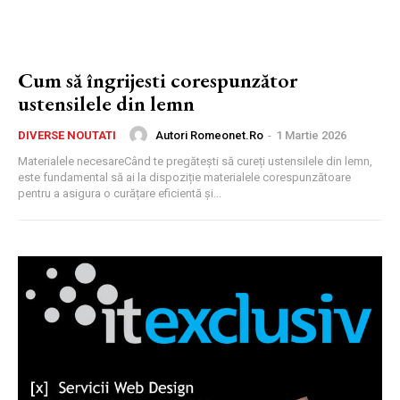
Cum să îngrijesti corespunzător
ustensilele din lemn
Autori Romeonet.ro
-
1 Martie 2026
DIVERSE NOUTATI
Materialele necesareCând te pregătești să cureți ustensilele din lemn,
este fundamental să ai la dispoziție materialele corespunzătoare
pentru a asigura o curățare eficientă și...