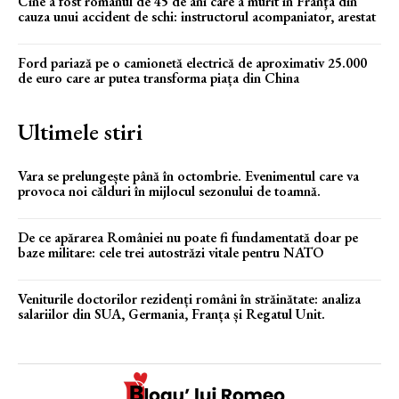
Cine a fost românul de 45 de ani care a murit în Franţa din
cauza unui accident de schi: instructorul acompaniator, arestat
Ford pariază pe o camionetă electrică de aproximativ 25.000
de euro care ar putea transforma piața din China
Ultimele stiri
Vara se prelungește până în octombrie. Evenimentul care va
provoca noi călduri în mijlocul sezonului de toamnă.
De ce apărarea României nu poate fi fundamentată doar pe
baze militare: cele trei autostrăzi vitale pentru NATO
Veniturile doctorilor rezidenți români în străinătate: analiza
salariilor din SUA, Germania, Franța și Regatul Unit.