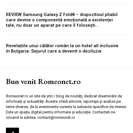
REVIEW Samsung Galaxy Z Fold8 – dispozitivul pliabil
care devine o componentă emoțională a existenței
tale, nu doar un aparat pe care îl folosești...
Revelațiile unui călător român la un hotel all inclusive
în Bulgaria: Sejurul care a devenit o deziluzie.
Bun venit Romeonet.ro
Romeonet.ro un site de știri / blog de noutăți, dedicat diseminării de
informații și actualități. Acesta oferă articole, reportaje și analize pe
teme diverse, de la evenimente curente la subiecte specifice de interes.
Este un spațiu digital pentru informare și educație. Contactati-ne
oricand la adresa: contact@romeonet.ro