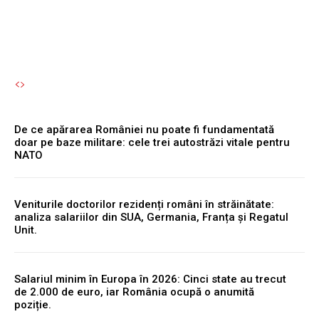
Autori Romeonet.ro
-
5 August 2026
De ce apărarea României nu poate fi fundamentată
doar pe baze militare: cele trei autostrăzi vitale pentru
NATO
Veniturile doctorilor rezidenți români în străinătate:
analiza salariilor din SUA, Germania, Franța și Regatul
Unit.
Salariul minim în Europa în 2026: Cinci state au trecut
de 2.000 de euro, iar România ocupă o anumită
poziție.