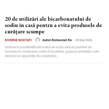
20 de utilizări ale bicarbonatului de
sodiu în casă pentru a evita produsele de
curățare scumpe
Autori Romeonet.ro
-
25 Mai 2026
DIVERSE NOUTATI
Ordinea în bucătărieBicarbonatul de sodiu este un partener de
încredere în menținerea ordinii în bucătărie, grație proprietăților sale
abrazive și capacității de a neutraliza...