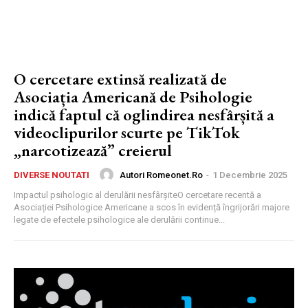
O cercetare extinsă realizată de
Asociația Americană de Psihologie
indică faptul că oglindirea nesfârșită a
videoclipurilor scurte pe TikTok
„narcotizează” creierul
Autori Romeonet.ro
-
1 Decembrie 2025
DIVERSE NOUTATI
Impactul psihologic al derulării nesfârșiteO cercetare recentă a
Asociației Psihologice Americane a scos în evidență îngrijorări majore
legate de efectele psihologice ale derulării continue...