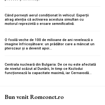
Când pornești aerul condiționat în vehicul: Experții
atrag atenția că activarea acestuia simultan cu
motorul reprezintă o eroare semnificativă.
O fosilă veche de 100 de milioane de ani revelează o
imagine înfricoșătoare: un prădător care a mâncat un
pterozaur și a devenit apoi...
Centrala nucleară din Bulgaria: De ce nu este afectată
de nivelul scăzut al Dunării, în timp ce Kozlodui
funcționează la capacitate maximă, iar Cernavodă...
Bun venit Romeonet.ro