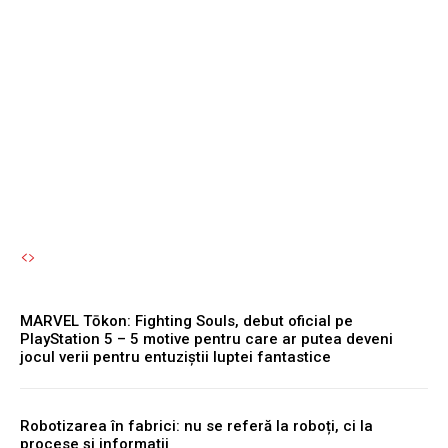
milioane de dolari.
Facebook și Instagram vor
fi nevoite să limiteze
accesul pentru tineri.
Autori Romeonet.ro
-
7 August 2026
MARVEL Tōkon: Fighting Souls, debut oficial pe
PlayStation 5 – 5 motive pentru care ar putea deveni
jocul verii pentru entuziștii luptei fantastice
Robotizarea în fabrici: nu se referă la roboți, ci la
procese și informații