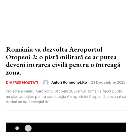
România va dezvolta Aeroportul
Otopeni 2: o pistă militară ce ar putea
deveni intrarea civilă pentru o întreagă
zona.
Autori Romeonet.ro
-
21 Decembrie 2025
DIVERSE NOUTATI
Proiectele pentru Aeroportul Otopeni 2Guvernul Român a făcut public
un plan ambițios pentru construcția Aeroportului Otopeni 2, destinat să
devină un nod esențial de...