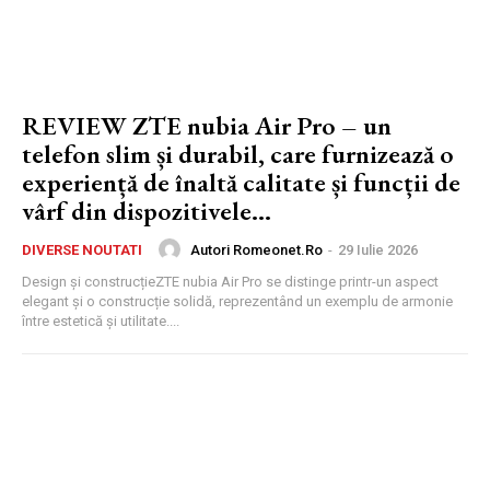
REVIEW ZTE nubia Air Pro – un
telefon slim și durabil, care furnizează o
experiență de înaltă calitate și funcții de
vârf din dispozitivele...
Autori Romeonet.ro
-
29 Iulie 2026
DIVERSE NOUTATI
Design și construcțieZTE nubia Air Pro se distinge printr-un aspect
elegant și o construcție solidă, reprezentând un exemplu de armonie
între estetică și utilitate....