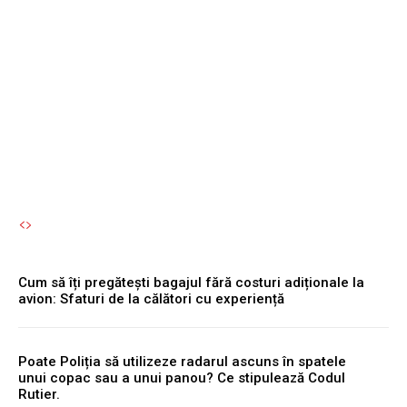
ce semnale sugerează
despre utilizare și când
devine un motiv de
discutat prețul
Autori Romeonet.ro
-
10 August 2026
Cum să îți pregătești bagajul fără costuri adiționale la
avion: Sfaturi de la călători cu experiență
Poate Poliția să utilizeze radarul ascuns în spatele
unui copac sau a unui panou? Ce stipulează Codul
Rutier.