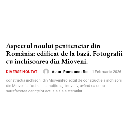
Aspectul noului penitenciar din
România: edificat de la bază. Fotografii
cu închisoarea din Mioveni.
Autori Romeonet.ro
-
1 Februarie 2026
DIVERSE NOUTATI
construcția închisorii din MioveniProiectul de construcție a închisorii
din Mioveni a fost unul ambițios și inovativ, având ca scop
satisfacerea cerințelor actuale ale sistemului...