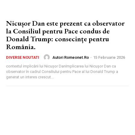
Nicușor Dan este prezent ca observator
la Consiliul pentru Pace condus de
Donald Trump: consecințe pentru
România.
Autori Romeonet.ro
-
15 Februarie 2026
DIVERSE NOUTATI
contextul implicării lui Nicușor DanImplicarea lui Nicușor Dan ca
observator în cadrul Consiliului pentru Pace al lui Donald Trump a
generat un interes crescut...