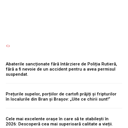
cheltuielile
Autori Romeonet.ro
-
8 August 2026
Abaterile sancționate fără întârziere de Poliția Rutieră,
fără a fi nevoie de un accident pentru a avea permisul
suspendat.
Prețurile supelor, porțiilor de cartofi prăjiți și fripturilor
în localurile din Bran și Brașov: „Uite ce chirii sunt!”
Cele mai excelente orașe în care să te stabilești în
2026: Descoperă cea mai superioară calitate a vieții.