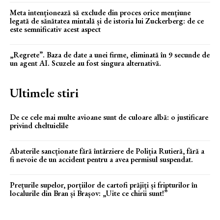
Meta intenționează să exclude din proces orice mențiune
legată de sănătatea mintală și de istoria lui Zuckerberg: de ce
este semnificativ acest aspect
„Regrete”. Baza de date a unei firme, eliminată în 9 secunde de
un agent AI. Scuzele au fost singura alternativă.
Ultimele stiri
De ce cele mai multe avioane sunt de culoare albă: o justificare
privind cheltuielile
Abaterile sancționate fără întârziere de Poliția Rutieră, fără a
fi nevoie de un accident pentru a avea permisul suspendat.
Prețurile supelor, porțiilor de cartofi prăjiți și fripturilor în
localurile din Bran și Brașov: „Uite ce chirii sunt!”