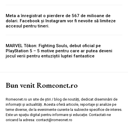
Meta a înregistrat o pierdere de 567 de milioane de
dolari. Facebook și Instagram vor fi nevoite să limiteze
accesul pentru tineri.
MARVEL Tōkon: Fighting Souls, debut oficial pe
PlayStation 5 – 5 motive pentru care ar putea deveni
jocul verii pentru entuziștii luptei fantastice
Bun venit Romeonet.ro
Romeonet.ro un site de știri / blog de noutăți, dedicat diseminării de
informații și actualități. Acesta oferă articole, reportaje și analize pe
teme diverse, de la evenimente curente la subiecte specifice de interes.
Este un spațiu digital pentru informare și educație. Contactati-ne
oricand la adresa: contact@romeonet.ro