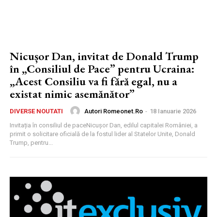
Nicușor Dan, invitat de Donald Trump
în „Consiliul de Pace” pentru Ucraina:
„Acest Consiliu va fi fără egal, nu a
existat nimic asemănător”
Autori Romeonet.ro
-
18 Ianuarie 2026
DIVERSE NOUTATI
Invitația în consiliul de paceNicușor Dan, edilul capitalei României, a
primit o solicitare oficială de la fostul lider al Statelor Unite, Donald
Trump, pentru...