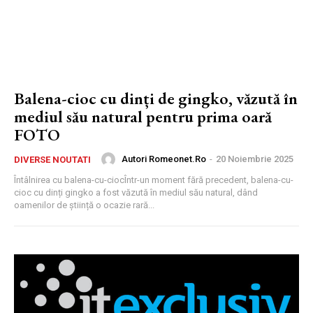
Balena-cioc cu dinți de gingko, văzută în
mediul său natural pentru prima oară
FOTO
Autori Romeonet.ro
-
20 Noiembrie 2025
DIVERSE NOUTATI
Întâlnirea cu balena-cu-ciocÎntr-un moment fără precedent, balena-cu-
cioc cu dinți gingko a fost văzută în mediul său natural, dând
oamenilor de știință o ocazie rară...