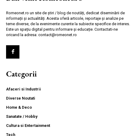
Romeonet.ro un site de știri / blog de noutăți, dedicat diseminării de
informații și actualități. Acesta oferă articole, reportaje și analize pe
teme diverse, de la evenimente curente la subiecte specifice de interes.
Este un spațiu digital pentru informare și educație. Contactati-ne
oricand la adresa: contact@romeonet.ro
Categorii
Afaceri si Industrii
Diverse Noutati
Home & Deco
Sanatate / Hobby
Cultura si Entertainment
Tech