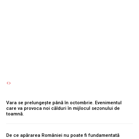
al Dunării, în timp ce
Kozlodui funcționează la
capacitate maximă, iar
Cernavodă...
Autori Romeonet.ro
-
6 August 2026
Vara se prelungește până în octombrie. Evenimentul
care va provoca noi călduri în mijlocul sezonului de
toamnă.
De ce apărarea României nu poate fi fundamentată