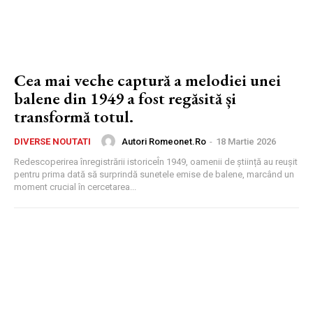
Cea mai veche captură a melodiei unei
balene din 1949 a fost regăsită și
transformă totul.
Autori Romeonet.ro
-
18 Martie 2026
DIVERSE NOUTATI
Redescoperirea înregistrării istoriceÎn 1949, oamenii de știință au reușit
pentru prima dată să surprindă sunetele emise de balene, marcând un
moment crucial în cercetarea...