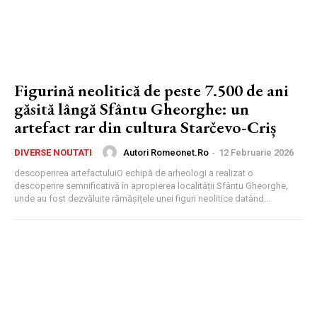
Figurină neolitică de peste 7.500 de ani
găsită lângă Sfântu Gheorghe: un
artefact rar din cultura Starčevo-Criș
Autori Romeonet.ro
-
12 Februarie 2026
DIVERSE NOUTATI
descoperirea artefactuluiO echipă de arheologi a realizat o
descoperire semnificativă în apropierea localității Sfântu Gheorghe,
unde au fost dezvăluite rămășițele unei figuri neolitice datând...