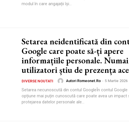
modul în care angajații își...
Setarea neidentificată din con
Google care poate să-ți apere
informațiile personale. Numai
utilizatori știu de prezența ace
Autori Romeonet.ro
-
5 Martie 2026
DIVERSE NOUTATI
Setarea necunoscută din contul GoogleÎn contul Google 
opțiune mai puțin cunoscută care poate avea un impact s
protejarea datelor personale ale...