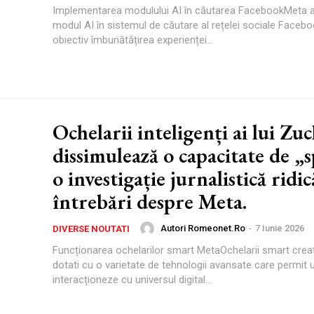
Implementarea modulului AI în căutarea FacebookMeta a
modul AI în sistemul de căutare al rețelei sociale Faceb
obiectiv îmbunătățirea experienței...
Ochelarii inteligenți ai lui Zu
dissimulează o capacitate de „s
o investigație jurnalistică ridic
întrebări despre Meta.
Autori Romeonet.ro
-
7 Iunie 2026
DIVERSE NOUTATI
Funcționarea ochelarilor smart MetaOchelarii smart crea
dotati cu o varietate de tehnologii avansate care permit ut
interacționeze cu universul digital...