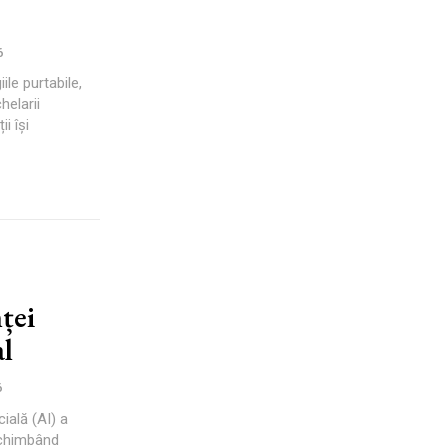
6
ile purtabile,
helarii
i își
ței
al
6
cială (AI) a
 schimbând