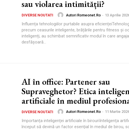
sau violarea intimității?
Autori Romeonet.ro
-
13 Aprilie 202
DIVERSE NOUTATI
Influența tehnologiilor purtabile asupra eficiențeiTehnologi
precum ceasurile inteligente, brățările pentru fitness și oc
inteligenți, au schimbat semnificativ modul în care angajați
desfășoară...
AI în office: Partener sau
Supraveghetor? Etica inteligen
artificiale în mediul profesion
Autori Romeonet.ro
-
11 Martie 202
DIVERSE NOUTATI
Importanța inteligenței artificiale în birouriInteligența artifi
început să devină un factor esențial în mediul de birou,