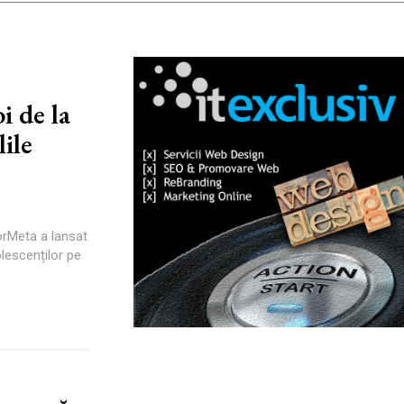
i de la
ile
orMeta a lansat
lescenților pe