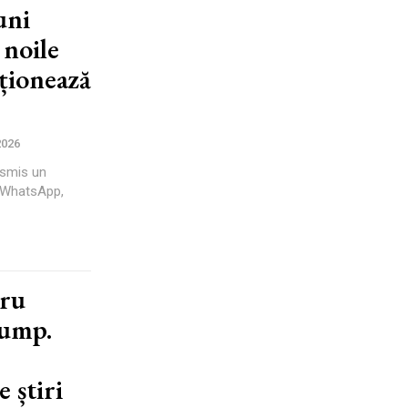
uni
noile
cționează
2026
nsmis un
ă WhatsApp,
tru
rump.
 știri