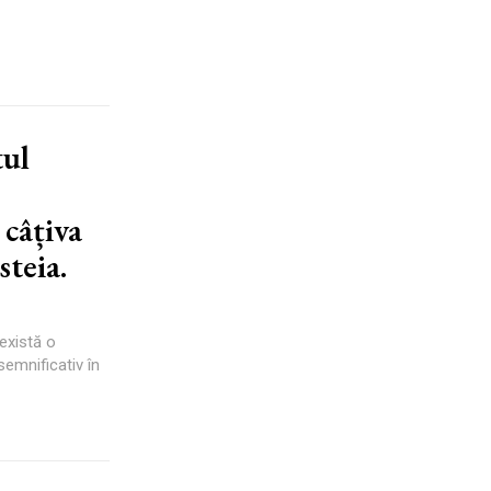
tul
 câțiva
steia.
există o
emnificativ în