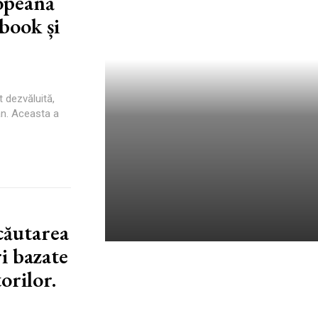
ropeană
ebook și
 dezvăluită,
an. Aceasta a
căutarea
i bazate
Când pornești aerul
orilor.
condiționat în vehicul:
Experții atrag atenția că
activarea acestuia simultan