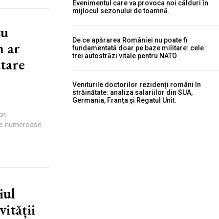
Evenimentul care va provoca noi călduri în
mijlocul sezonului de toamnă.
cu
De ce apărarea României nu poate fi
n ar
fundamentată doar pe baze militare: cele
trei autostrăzi vitale pentru NATO
tare
Veniturile doctorilor rezidenți români în
străinătate: analiza salariilor din SUA,
Germania, Franța și Regatul Unit.
or,
 de numeroase
iul
ității