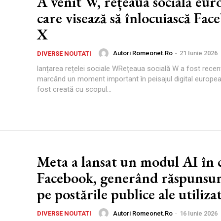
A venit W, rețeaua socială eu
care visează să înlocuiască Fac
X
Autori Romeonet.ro
-
21 Iunie 2026
DIVERSE NOUTATI
lanțarea rețelei sociale WRețeaua socială W a fost recent
marcând un moment important în peisajul digital europe
fost creată cu scopul...
Meta a lansat un modul AI în 
Facebook, generând răspunsur
pe postările publice ale utilizat
Autori Romeonet.ro
-
16 Iunie 2026
DIVERSE NOUTATI