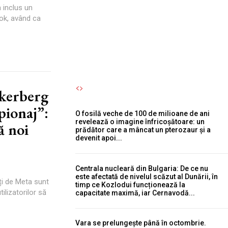
cu motorul reprezintă o
 inclus un
ook, având ca
eroare semnificativă.
Autori Romeonet.ro
-
6 August 2026
ckerberg
pionaj”:
O fosilă veche de 100 de milioane de ani
revelează o imagine înfricoșătoare: un
ă noi
prădător care a mâncat un pterozaur și a
devenit apoi...
Centrala nucleară din Bulgaria: De ce nu
este afectată de nivelul scăzut al Dunării, în
ți de Meta sunt
timp ce Kozlodui funcționează la
ilizatorilor să
capacitate maximă, iar Cernavodă...
Vara se prelungește până în octombrie.