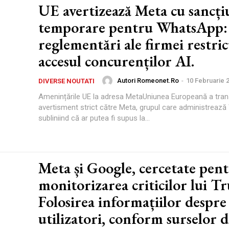
UE avertizează Meta cu sancți
temporare pentru WhatsApp: 
reglementări ale firmei restri
accesul concurenților AI.
Autori Romeonet.ro
-
10 Februarie 
DIVERSE NOUTATI
Amenințările UE la adresa MetaUniunea Europeană a tra
avertisment strict către Meta, grupul care administreaz
subliniind că ar putea fi supus la...
Meta și Google, cercetate pen
monitorizarea criticilor lui T
Folosirea informațiilor despre
utilizatori, conform surselor de