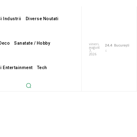
i Industrii
Diverse Noutati
Deco
Sanatate / Hobby
vineri,
24.4
București
august
7,
C
2026
Si Entertainment
Tech