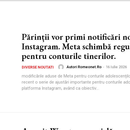
Părinții vor primi notificări no
Instagram. Meta schimbă regul
pentru conturile tinerilor.
Autori Romeonet.ro
-
16 Iulie 2026
DIVERSE NOUTATI
modificările aduse de Meta pentru conturile adolescențil
recent o serie de ajustări importante pentru conturile ado
platforma Instagram, având ca obiectiv...