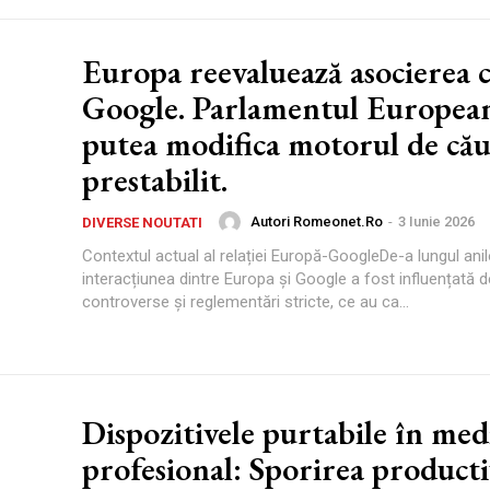
Europa reevaluează asocierea 
Google. Parlamentul Europea
putea modifica motorul de cău
prestabilit.
Autori Romeonet.ro
-
3 Iunie 2026
DIVERSE NOUTATI
Contextul actual al relației Europă-GoogleDe-a lungul anil
interacțiunea dintre Europa și Google a fost influențată
controverse și reglementări stricte, ce au ca...
Dispozitivele purtabile în med
profesional: Sporirea productiv