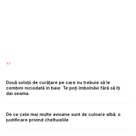
cumperi o mașină de
spălat sau un frigider
Autori Romeonet.ro
-
9 August 2026
Două soluții de curățare pe care nu trebuie să le
combini niciodată în baie. Te poți îmbolnăvi fără să îți
dai seama.
De ce cele mai multe avioane sunt de culoare albă: o
justificare privind cheltuielile