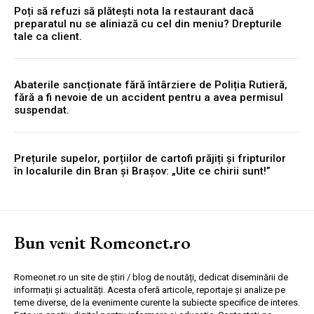
Poți să refuzi să plătești nota la restaurant dacă
preparatul nu se aliniază cu cel din meniu? Drepturile
tale ca client.
Abaterile sancționate fără întârziere de Poliția Rutieră,
fără a fi nevoie de un accident pentru a avea permisul
suspendat.
Prețurile supelor, porțiilor de cartofi prăjiți și fripturilor
în localurile din Bran și Brașov: „Uite ce chirii sunt!”
Bun venit Romeonet.ro
Romeonet.ro un site de știri / blog de noutăți, dedicat diseminării de
informații și actualități. Acesta oferă articole, reportaje și analize pe
teme diverse, de la evenimente curente la subiecte specifice de interes.