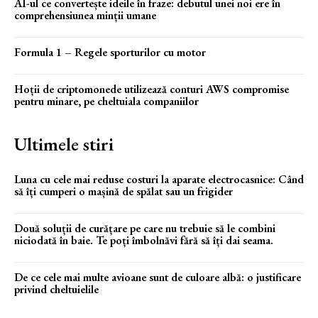
AI-ul ce convertește ideile în fraze: debutul unei noi ere în
comprehensiunea minții umane
Formula 1 – Regele sporturilor cu motor
Hoții de criptomonede utilizează conturi AWS compromise
pentru minare, pe cheltuiala companiilor
Ultimele stiri
Luna cu cele mai reduse costuri la aparate electrocasnice: Când
să îți cumperi o mașină de spălat sau un frigider
Două soluții de curățare pe care nu trebuie să le combini
niciodată în baie. Te poți îmbolnăvi fără să îți dai seama.
De ce cele mai multe avioane sunt de culoare albă: o justificare
privind cheltuielile