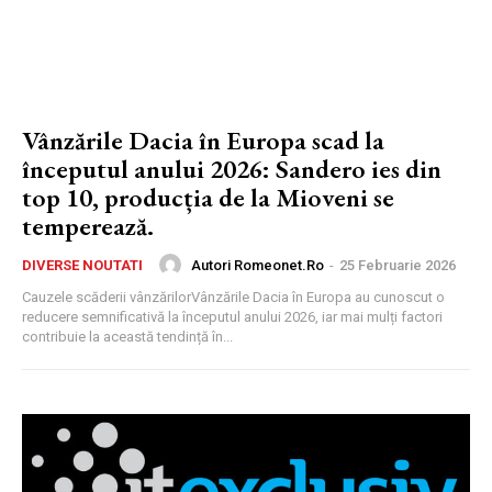
Vânzările Dacia în Europa scad la
începutul anului 2026: Sandero ies din
top 10, producția de la Mioveni se
temperează.
Autori Romeonet.ro
-
25 Februarie 2026
DIVERSE NOUTATI
Cauzele scăderii vânzărilorVânzările Dacia în Europa au cunoscut o
reducere semnificativă la începutul anului 2026, iar mai mulți factori
contribuie la această tendință în...