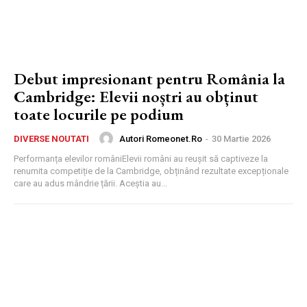
Debut impresionant pentru România la
Cambridge: Elevii noștri au obținut
toate locurile pe podium
Autori Romeonet.ro
-
30 Martie 2026
DIVERSE NOUTATI
Performanța elevilor româniElevii români au reușit să captiveze la
renumita competiție de la Cambridge, obținând rezultate excepționale
care au adus mândrie țării. Aceștia au...