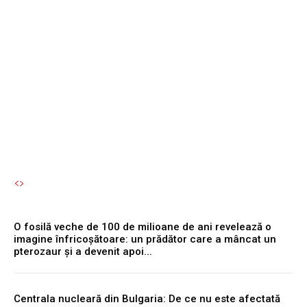
activarea acestuia
simultan cu motorul
reprezintă o eroare
semnificativă.
Autori Romeonet.ro
-
6 August 2026
O fosilă veche de 100 de milioane de ani revelează o
imagine înfricoșătoare: un prădător care a mâncat un
pterozaur și a devenit apoi...
Centrala nucleară din Bulgaria: De ce nu este afectată