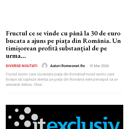
Fructul ce se vinde cu până la 30 de euro
bucata a ajuns pe piața din România. Un
timișorean profită substanțial de pe
urma...
Autori Romeonet.ro
-
15 Mai 2026
DIVERSE NOUTATI
Fructul exotic care cucerește piața din RomâniaFructul exotic care
începe să capteze atenția pe piața din România este perceput ca un
adevărat deliciu. Chiar...