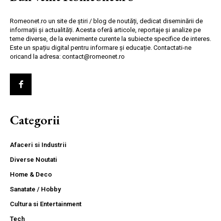
Romeonet.ro un site de știri / blog de noutăți, dedicat diseminării de
informații și actualități. Acesta oferă articole, reportaje și analize pe
teme diverse, de la evenimente curente la subiecte specifice de interes.
Este un spațiu digital pentru informare și educație. Contactati-ne
oricand la adresa: contact@romeonet.ro
Categorii
Afaceri si Industrii
Diverse Noutati
Home & Deco
Sanatate / Hobby
Cultura si Entertainment
Tech