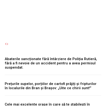
albă: o justificare privind
cheltuielile
Autori Romeonet.ro
-
8 August 2026
Abaterile sancționate fără întârziere de Poliția Rutieră,
fără a fi nevoie de un accident pentru a avea permisul
suspendat.
Prețurile supelor, porțiilor de cartofi prăjiți și fripturilor
în localurile din Bran și Brașov: „Uite ce chirii sunt!”
Cele mai excelente orașe în care să te stabilești în