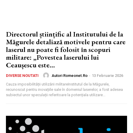
Directorul științific al Institutului de la
Măgurele detaliază motivele pentru care
laserul nu poate fi folosit în scopuri
militare: „Povestea laserului lui
Ceaușescu este...
Autori Romeonet.ro
-
13 Februarie 2026
DIVERSE NOUTATI
Cauza imposibilității utilizării militareInstitutul de la Măgurele,
recunoscut pentru inovațiile sale în domeniul laserelor, a fost adesea
subiectul unor speculații referitoare la potențiala utilizare...