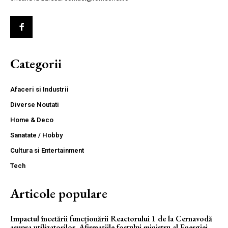
Categorii
Afaceri si Industrii
Diverse Noutati
Home & Deco
Sanatate / Hobby
Cultura si Entertainment
Tech
Articole populare
Impactul încetării funcționării Reactorului 1 de la Cernavodă
asupra utilizatorilor. Afirmațiile fostului ministru al Energiei