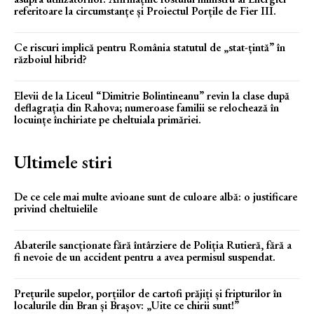
referitoare la circumstanțe și Proiectul Porțile de Fier III.
Ce riscuri implică pentru România statutul de „stat-țintă” în
războiul hibrid?
Elevii de la Liceul “Dimitrie Bolintineanu” revin la clase după
deflagrația din Rahova; numeroase familii se relochează în
locuințe închiriate pe cheltuiala primăriei.
Ultimele stiri
De ce cele mai multe avioane sunt de culoare albă: o justificare
privind cheltuielile
Abaterile sancționate fără întârziere de Poliția Rutieră, fără a
fi nevoie de un accident pentru a avea permisul suspendat.
Prețurile supelor, porțiilor de cartofi prăjiți și fripturilor în
localurile din Bran și Brașov: „Uite ce chirii sunt!”