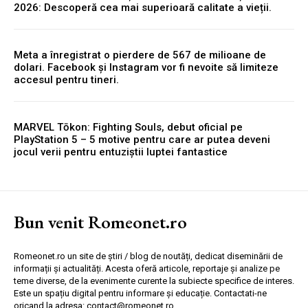
2026: Descoperă cea mai superioară calitate a vieții.
Meta a înregistrat o pierdere de 567 de milioane de
dolari. Facebook și Instagram vor fi nevoite să limiteze
accesul pentru tineri.
MARVEL Tōkon: Fighting Souls, debut oficial pe
PlayStation 5 – 5 motive pentru care ar putea deveni
jocul verii pentru entuziștii luptei fantastice
Bun venit Romeonet.ro
Romeonet.ro un site de știri / blog de noutăți, dedicat diseminării de
informații și actualități. Acesta oferă articole, reportaje și analize pe
teme diverse, de la evenimente curente la subiecte specifice de interes.
Este un spațiu digital pentru informare și educație. Contactati-ne
oricand la adresa: contact@romeonet.ro