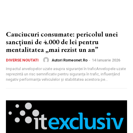
Cauciucuri consumate: pericolul unei
sancțiuni de 4.000 de lei pentru
mentalitatea „mai rezist un an”
Autori Romeonet.ro
-
14 Ianuarie 2026
DIVERSE NOUTATI
Impactul anvelopelor uzate asupra siguranței în traficAnvelopele uzate
reprezintă un risc semnificativ pentru siguranța în trafic, influențând
negativ performanța vehiculelor și stabilitatea acestora pe...