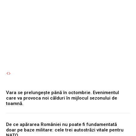
Kozlodui funcționează la
capacitate maximă, iar
Cernavodă...
Autori Romeonet.ro
-
6 August 2026
Vara se prelungește până în octombrie. Evenimentul
care va provoca noi călduri în mijlocul sezonului de
toamnă.
De ce apărarea României nu poate fi fundamentată
doar pe baze militare: cele trei autostrăzi vitale pentru
NATO