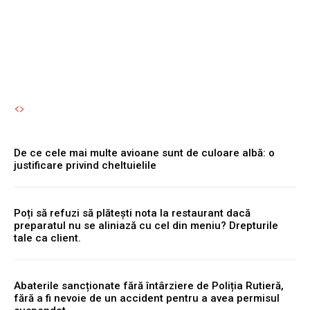
dai seama.
Autori Romeonet.ro
-
8 August 2026
De ce cele mai multe avioane sunt de culoare albă: o
justificare privind cheltuielile
Poți să refuzi să plătești nota la restaurant dacă
preparatul nu se aliniază cu cel din meniu? Drepturile
tale ca client.
Abaterile sancționate fără întârziere de Poliția Rutieră,
fără a fi nevoie de un accident pentru a avea permisul