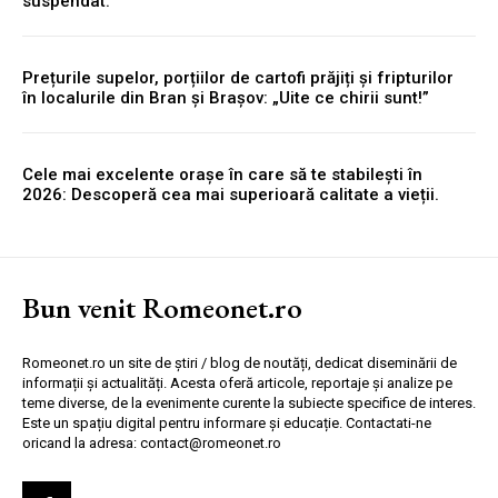
suspendat.
Prețurile supelor, porțiilor de cartofi prăjiți și fripturilor
în localurile din Bran și Brașov: „Uite ce chirii sunt!”
Cele mai excelente orașe în care să te stabilești în
2026: Descoperă cea mai superioară calitate a vieții.
Bun venit Romeonet.ro
Romeonet.ro un site de știri / blog de noutăți, dedicat diseminării de
informații și actualități. Acesta oferă articole, reportaje și analize pe
teme diverse, de la evenimente curente la subiecte specifice de interes.
Este un spațiu digital pentru informare și educație. Contactati-ne
oricand la adresa: contact@romeonet.ro