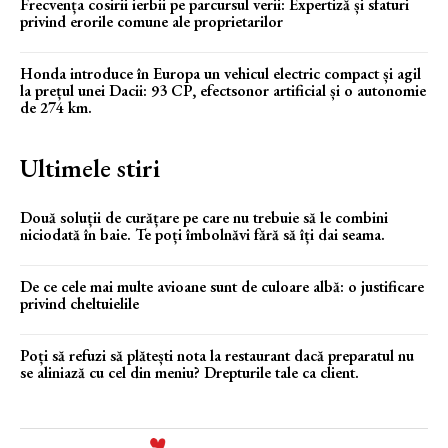
Frecvența cosirii ierbii pe parcursul verii: Expertiză și sfaturi
privind erorile comune ale proprietarilor
Honda introduce în Europa un vehicul electric compact și agil
la prețul unei Dacii: 93 CP, efectsonor artificial și o autonomie
de 274 km.
Ultimele stiri
Două soluții de curățare pe care nu trebuie să le combini
niciodată în baie. Te poți îmbolnăvi fără să îți dai seama.
De ce cele mai multe avioane sunt de culoare albă: o justificare
privind cheltuielile
Poți să refuzi să plătești nota la restaurant dacă preparatul nu
se aliniază cu cel din meniu? Drepturile tale ca client.