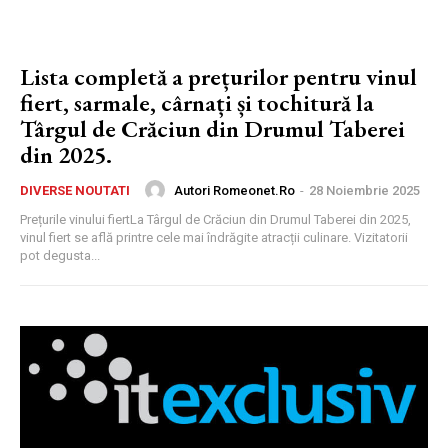
Lista completă a prețurilor pentru vinul
fiert, sarmale, cârnați și tochitură la
Târgul de Crăciun din Drumul Taberei
din 2025.
Autori Romeonet.ro
-
28 Noiembrie 2025
DIVERSE NOUTATI
Prețurile vinului fiertLa Târgul de Crăciun din Drumul Taberei din 2025,
vinul fiert se află printre cele mai îndrăgite atracții culinare. Vizitatorii
pot degusta...