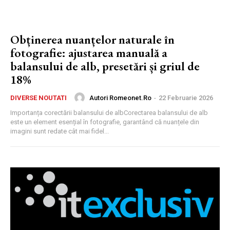
Obținerea nuanțelor naturale în
fotografie: ajustarea manuală a
balansului de alb, presetări și griul de
18%
Autori Romeonet.ro
-
22 Februarie 2026
DIVERSE NOUTATI
Importanța corectării balansului de albCorectarea balansului de alb
este un element esențial în fotografie, garantând că nuanțele din
imagini sunt redate cât mai fidel...