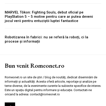
MARVEL Tōkon: Fighting Souls, debut oficial pe
PlayStation 5 – 5 motive pentru care ar putea deveni
jocul verii pentru entuziștii luptei fantastice
Robotizarea în fabrici: nu se referă la roboți, ci la
procese și informații
Bun venit Romeonet.ro
Romeonet.ro un site de știri / blog de noutăți, dedicat diseminării de
informații și actualități. Acesta oferă articole, reportaje și analize pe
teme diverse, de la evenimente curente la subiecte specifice de interes.
Este un spațiu digital pentru informare și educație. Contactati-ne
oricand la adresa: contact@romeonet.ro