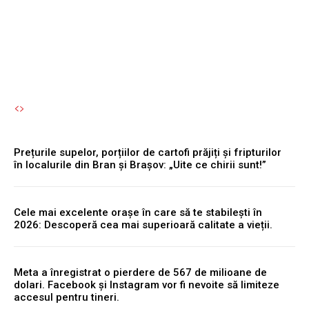
permisul suspendat.
Autori Romeonet.ro
-
8 August 2026
Prețurile supelor, porțiilor de cartofi prăjiți și fripturilor
în localurile din Bran și Brașov: „Uite ce chirii sunt!”
Cele mai excelente orașe în care să te stabilești în
2026: Descoperă cea mai superioară calitate a vieții.
Meta a înregistrat o pierdere de 567 de milioane de
dolari. Facebook și Instagram vor fi nevoite să limiteze
accesul pentru tineri.