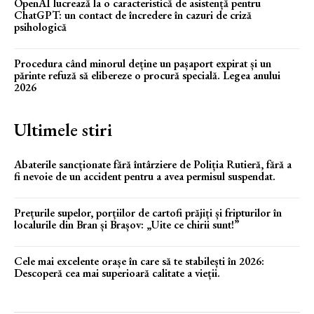
OpenAI lucrează la o caracteristică de asistență pentru
ChatGPT: un contact de încredere în cazuri de criză
psihologică
Procedura când minorul deține un pașaport expirat și un
părinte refuză să elibereze o procură specială. Legea anului
2026
Ultimele stiri
Abaterile sancționate fără întârziere de Poliția Rutieră, fără a
fi nevoie de un accident pentru a avea permisul suspendat.
Prețurile supelor, porțiilor de cartofi prăjiți și fripturilor în
localurile din Bran și Brașov: „Uite ce chirii sunt!”
Cele mai excelente orașe în care să te stabilești în 2026:
Descoperă cea mai superioară calitate a vieții.