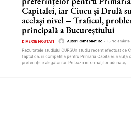
preferinţelor pentru Primăria
Capitalei, iar Ciucu şi Drulă s
acelaşi nivel – Traficul, probl
principală a Bucureştiului
Autori Romeonet.ro
-
15 Noiembrie
DIVERSE NOUTATI
Rezultatele studiului CURSUn studiu recent efectuat de 
faptul că, în competiția pentru Primăria Capitalei, Băluţă
preferințele alegătorilor. Pe baza informațiilor adunate,...