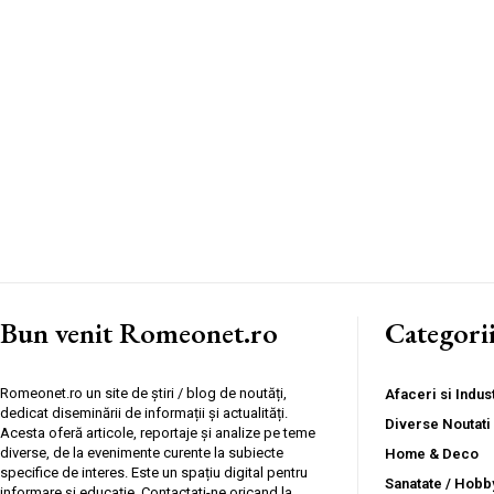
Bun venit Romeonet.ro
Categori
Romeonet.ro un site de știri / blog de noutăți,
Afaceri si Indust
dedicat diseminării de informații și actualități.
Diverse Noutati
Acesta oferă articole, reportaje și analize pe teme
diverse, de la evenimente curente la subiecte
Home & Deco
specifice de interes. Este un spațiu digital pentru
Sanatate / Hobb
informare și educație. Contactati-ne oricand la