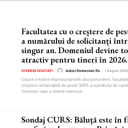
Facultatea cu o creștere de pe
a numărului de solicitanți înt
singur an. Domeniul devine to
atractiv pentru tineri în 2026.
Autori Romeonet.ro
-
1 August 2026
DIVERSE NOUTATI
Cauza creșterii impresionanteÎn anul precedent, facultat
creștere remarcabilă de peste 500% a numărului de candi
fenomen care a stârnit interesul...
Sondaj CURS: Băluţă este în 