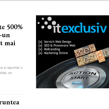
ste 500%
r-un
t mai
ea a raportat o
dați, un
fruntea