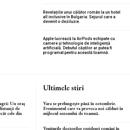
Revelațiile unui călător român la un hotel
all inclusive în Bulgaria: Sejurul care a
devenit o deziluzie.
Apple lucrează la AirPods echipate cu
camere și tehnologie de inteligență
artificială. Debutul căștilor ar putea fi
programat pentru această toamnă.
Ultimele stiri
agră: Un oraș
Vara se prelungește până în octombrie.
distanță de
Evenimentul care va provoca noi călduri în
cât cele din
mijlocul sezonului de toamnă.
Veniturile doctorilor rezidenți români în