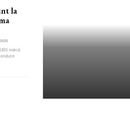
unt la
ema
 2025
CURS indică
 conduce
Vara se prelungește până în
octombrie. Evenimentul care
va provoca noi călduri în
mijlocul sezonului de