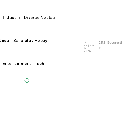
i Industrii
Diverse Noutati
Deco
Sanatate / Hobby
joi,
25.5
București
august
6,
C
2026
Si Entertainment
Tech