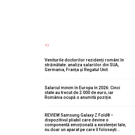
toamnă.
Autori Romeonet.ro
-
5 August 2026
Veniturile doctorilor rezidenți români în
străinătate: analiza salariilor din SUA,
Germania, Franța și Regatul Unit.
Salariul minim în Europa în 2026: Cinci
state au trecut de 2.000 de euro, iar
România ocupă o anumită poziție.
REVIEW Samsung Galaxy Z Fold8 –
dispozitivul pliabil care devine o
componentă emoțională a existenței tale,
nu doar un aparat pe care îl folosești...