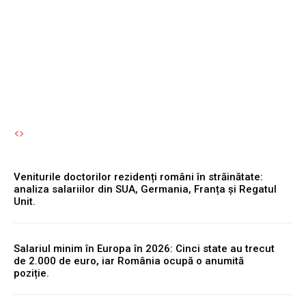
în mijlocul sezonului de
toamnă.
Autori Romeonet.ro
-
5 August 2026
Veniturile doctorilor rezidenți români în străinătate:
analiza salariilor din SUA, Germania, Franța și Regatul
Unit.
Salariul minim în Europa în 2026: Cinci state au trecut
de 2.000 de euro, iar România ocupă o anumită
poziție.