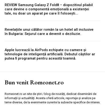
REVIEW Samsung Galaxy Z Fold8 – dispozitivul pliabil
care devine o componentă emoțională a existenței
tale, nu doar un aparat pe care îl folosești...
Revelațiile unui călător român la un hotel all inclusive
în Bulgaria: Sejurul care a devenit o deziluzie.
Apple lucrează la AirPods echipate cu camere și
tehnologie de inteligență artificială. Debutul căștilor ar
putea fi programat pentru această toamnă.
Bun venit Romeonet.ro
Romeonet.ro un site de știri / blog de noutăți, dedicat diseminării de
informații și actualități. Acesta oferă articole, reportaje și analize pe
teme diverse, de la evenimente curente la subiecte specifice de interes.