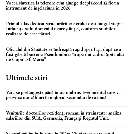
Vocea sintetică la telefon: cum ajunge deepfake-ul să fie un
instrument de înșelăciune în 2026
Primul atlas dedicat structurării creierului de-a lungul vieții:
Influența sa în domeniul neuroștiinței, conform studiilor
realizate de cercetători.
Oficialul din Sănătate se îndreaptă rapid spre Iaşi, după ce a
fost găsită bacteria Pseudomonas în apa din cadrul Spitalului
de Copii „Sf. Maria”
Ultimele stiri
Vara se prelungește până în octombrie. Evenimentul care va
provoca noi călduri în mijlocul sezonului de toamnă.
Veniturile doctorilor rezidenți români în străinătate: analiza
salariilor din SUA, Germania, Franța și Regatul Unit.
Salariul minim în Europa în 2026: Cinci state au trecut de