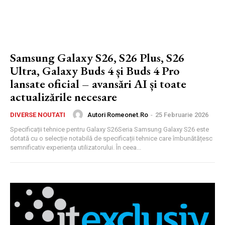
Samsung Galaxy S26, S26 Plus, S26
Ultra, Galaxy Buds 4 și Buds 4 Pro
lansate oficial – avansări AI și toate
actualizările necesare
Autori Romeonet.ro
-
25 Februarie 2026
DIVERSE NOUTATI
Specificații tehnice pentru Galaxy S26Seria Samsung Galaxy S26 este
dotată cu o selecție notabilă de specificații tehnice care îmbunătățesc
semnificativ experiența utilizatorului. În ceea...