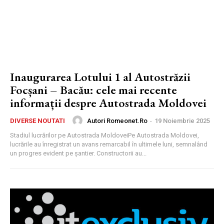
Inaugurarea Lotului 1 al Autostrăzii
Focșani – Bacău: cele mai recente
informații despre Autostrada Moldovei
Autori Romeonet.ro
-
19 Noiembrie 2025
DIVERSE NOUTATI
Stadiul lucrărilor pe Autostrada MoldoveiPe Autostrada Moldovei,
lucrările au înregistrat un avans remarcabil în ultimele luni, semnalând
un progres evident pe șantier. Constructorii au...