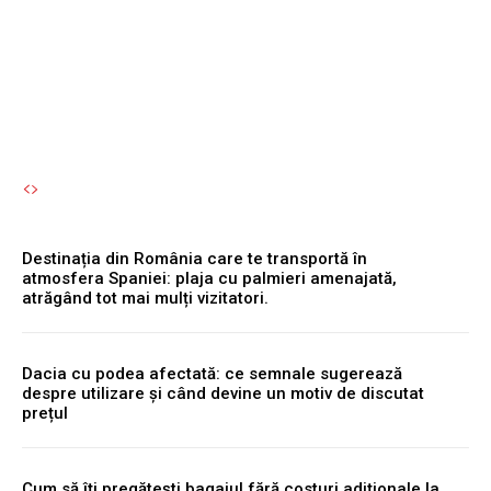
care este semnificația lor?
Autori Romeonet.ro
-
10 August 2026
Destinația din România care te transportă în
atmosfera Spaniei: plaja cu palmieri amenajată,
atrăgând tot mai mulți vizitatori.
Dacia cu podea afectată: ce semnale sugerează
despre utilizare și când devine un motiv de discutat
prețul
Cum să îți pregătești bagajul fără costuri adiționale la