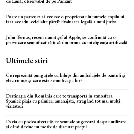
de Lună, observabil de pe Pământ
Poate un partener să cedeze o proprietate în numele copilului
fără acordul celeilalte părți? Evaluarea legală a unui jurist.
John Ternus, recent numit șef al Apple, se confruntă cu o
provocare semnificativă încă din prima zi: inteligența artificială
Ultimele stiri
Ce reprezintă punguțele cu biluțe din ambalajele de pantofi și
electronice și care este semnificația lor?
Destinația din România care te transportă în atmosfera
Spaniei: plaja cu palmieri amenajată, atrăgând tot mai mulți
vizitatori.
Dacia cu podea afectată: ce semnale sugerează despre utilizare
și când devine un motiv de discutat prețul