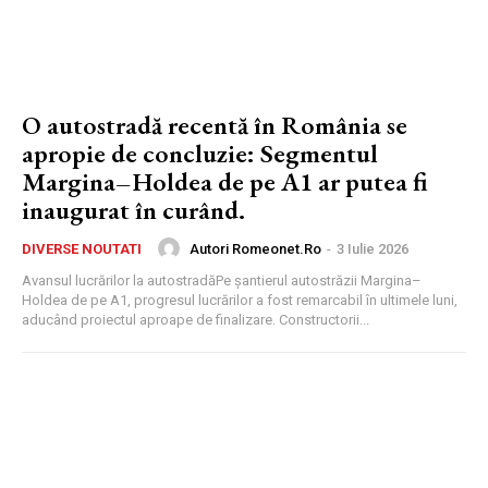
O autostradă recentă în România se
apropie de concluzie: Segmentul
Margina–Holdea de pe A1 ar putea fi
inaugurat în curând.
Autori Romeonet.ro
-
3 Iulie 2026
DIVERSE NOUTATI
Avansul lucrărilor la autostradăPe șantierul autostrăzii Margina–
Holdea de pe A1, progresul lucrărilor a fost remarcabil în ultimele luni,
aducând proiectul aproape de finalizare. Constructorii...