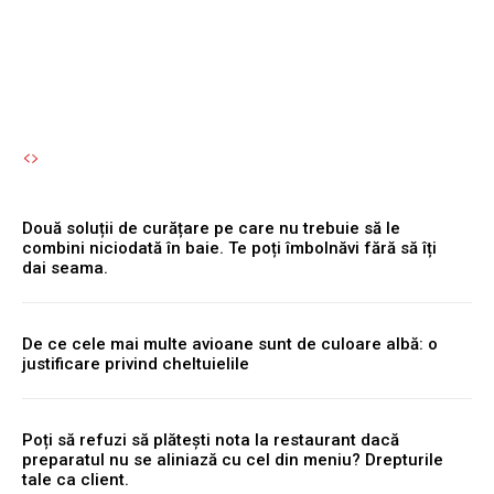
spălat sau un frigider
Autori Romeonet.ro
-
9 August 2026
Două soluții de curățare pe care nu trebuie să le
combini niciodată în baie. Te poți îmbolnăvi fără să îți
dai seama.
De ce cele mai multe avioane sunt de culoare albă: o
justificare privind cheltuielile
Poți să refuzi să plătești nota la restaurant dacă
preparatul nu se aliniază cu cel din meniu? Drepturile
tale ca client.