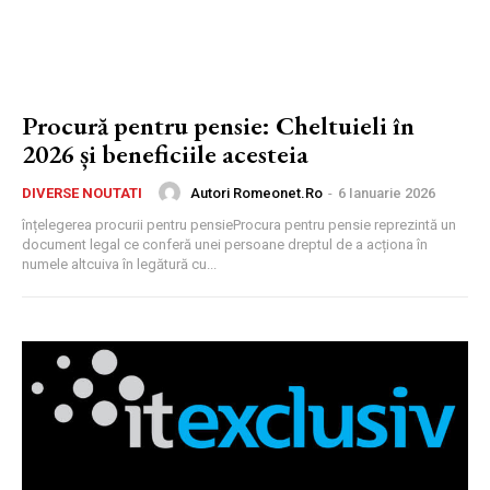
Procură pentru pensie: Cheltuieli în
2026 și beneficiile acesteia
Autori Romeonet.ro
-
6 Ianuarie 2026
DIVERSE NOUTATI
înțelegerea procurii pentru pensieProcura pentru pensie reprezintă un
document legal ce conferă unei persoane dreptul de a acționa în
numele altcuiva în legătură cu...