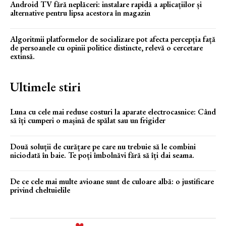
Android TV fără neplăceri: instalare rapidă a aplicațiilor și
alternative pentru lipsa acestora în magazin
Algoritmii platformelor de socializare pot afecta percepția față
de persoanele cu opinii politice distincte, relevă o cercetare
extinsă.
Ultimele stiri
Luna cu cele mai reduse costuri la aparate electrocasnice: Când
să îți cumperi o mașină de spălat sau un frigider
Două soluții de curățare pe care nu trebuie să le combini
niciodată în baie. Te poți îmbolnăvi fără să îți dai seama.
De ce cele mai multe avioane sunt de culoare albă: o justificare
privind cheltuielile