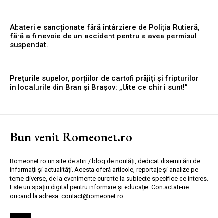
Abaterile sancționate fără întârziere de Poliția Rutieră,
fără a fi nevoie de un accident pentru a avea permisul
suspendat.
Prețurile supelor, porțiilor de cartofi prăjiți și fripturilor
în localurile din Bran și Brașov: „Uite ce chirii sunt!”
Bun venit Romeonet.ro
Romeonet.ro un site de știri / blog de noutăți, dedicat diseminării de
informații și actualități. Acesta oferă articole, reportaje și analize pe
teme diverse, de la evenimente curente la subiecte specifice de interes.
Este un spațiu digital pentru informare și educație. Contactati-ne
oricand la adresa: contact@romeonet.ro