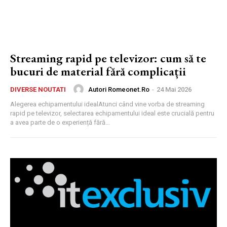
Streaming rapid pe televizor: cum să te
bucuri de material fără complicații
Autori Romeonet.ro
-
24 Mai 2026
DIVERSE NOUTATI
Alegerea echipamentului idealAtunci când vine vorba de streaming
rapid pe televizor, selectarea echipamentului ideal este crucială pentru
a avea parte de o experiență fără...