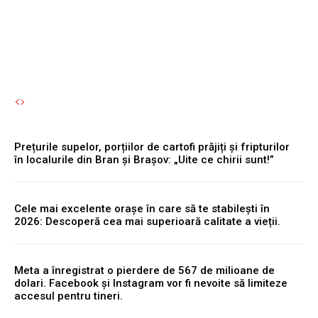
permisul suspendat.
Autori Romeonet.ro
-
8 August 2026
Prețurile supelor, porțiilor de cartofi prăjiți și fripturilor
în localurile din Bran și Brașov: „Uite ce chirii sunt!”
Cele mai excelente orașe în care să te stabilești în
2026: Descoperă cea mai superioară calitate a vieții.
Meta a înregistrat o pierdere de 567 de milioane de
dolari. Facebook și Instagram vor fi nevoite să limiteze
accesul pentru tineri.