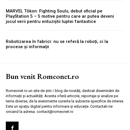
MARVEL Tōkon: Fighting Souls, debut oficial pe
PlayStation 5 – 5 motive pentru care ar putea deveni
jocul verii pentru entuziștii luptei fantastice
Robotizarea în fabrici: nu se referă la roboți, ci la
procese și informații
Bun venit Romeonet.ro
Romeonet.ro un site de știri / blog de noutăți, dedicat diseminării de
informații și actualități. Acesta oferă articole, reportaje și analize pe
teme diverse, de la evenimente curente la subiecte specifice de interes.
Este un spațiu digital pentru informare și educație. Contactati-ne
oricand la adresa: contact@romeonet.ro