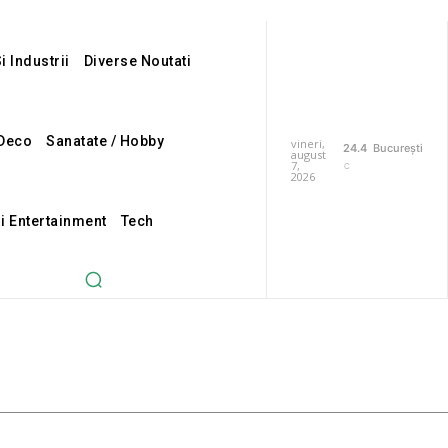
i Industrii
Diverse Noutati
Deco
Sanatate / Hobby
vineri,
24.4
București
august
7,
C
2026
Si Entertainment
Tech