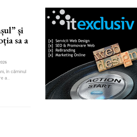
șul” și
ția sa a
2026
ni, în căminul
e a...