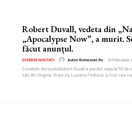
Robert Duvall, vedeta din „Na
„Apocalypse Now”, a murit. So
făcut anunțul.
Autori Romeonet.ro
-
16 Februarie 
DIVERSE NOUTATI
Condițiile decesuluiRobert Duvall a pierdut viața la 92 de a
său din Virginia. Soția sa, Luciana Pedraza, a fost cea car