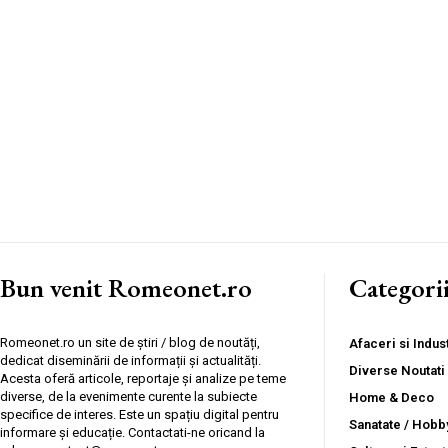
Bun venit Romeonet.ro
Categori
Romeonet.ro un site de știri / blog de noutăți,
Afaceri si Indust
dedicat diseminării de informații și actualități.
Diverse Noutati
Acesta oferă articole, reportaje și analize pe teme
diverse, de la evenimente curente la subiecte
Home & Deco
specifice de interes. Este un spațiu digital pentru
Sanatate / Hobb
informare și educație. Contactati-ne oricand la