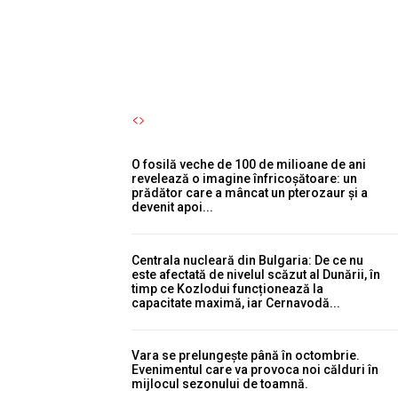
eroare semnificativă.
Autori Romeonet.ro
-
6 August 2026
O fosilă veche de 100 de milioane de ani
revelează o imagine înfricoșătoare: un
prădător care a mâncat un pterozaur și a
devenit apoi...
Centrala nucleară din Bulgaria: De ce nu
este afectată de nivelul scăzut al Dunării, în
timp ce Kozlodui funcționează la
capacitate maximă, iar Cernavodă...
Vara se prelungește până în octombrie.
Evenimentul care va provoca noi călduri în
mijlocul sezonului de toamnă.