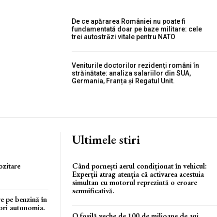
De ce apărarea României nu poate fi
fundamentată doar pe baze militare: cele
trei autostrăzi vitale pentru NATO
Veniturile doctorilor rezidenți români în
străinătate: analiza salariilor din SUA,
Germania, Franța și Regatul Unit.
Ultimele stiri
ozitare
Când pornești aerul condiționat în vehicul:
Experții atrag atenția că activarea acestuia
simultan cu motorul reprezintă o eroare
semnificativă.
e pe benzină în
pori autonomia.
O fosilă veche de 100 de milioane de ani