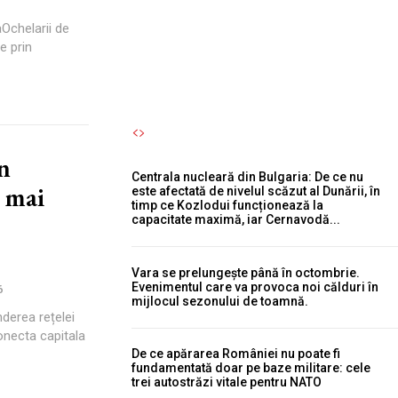
pterozaur și a devenit apoi...
aOchelarii de
Autori Romeonet.ro
-
6 August 2026
e prin
n
Centrala nucleară din Bulgaria: De ce nu
 mai
este afectată de nivelul scăzut al Dunării, în
timp ce Kozlodui funcționează la
capacitate maximă, iar Cernavodă...
Vara se prelungește până în octombrie.
Evenimentul care va provoca noi călduri în
6
mijlocul sezonului de toamnă.
derea rețelei
onecta capitala
De ce apărarea României nu poate fi
fundamentată doar pe baze militare: cele
trei autostrăzi vitale pentru NATO