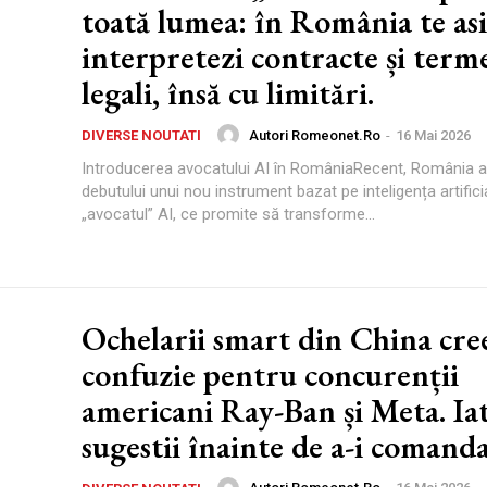
toată lumea: în România te asi
interpretezi contracte și term
legali, însă cu limitări.
Autori Romeonet.ro
-
16 Mai 2026
DIVERSE NOUTATI
Introducerea avocatului AI în RomâniaRecent, România a
debutului unui nou instrument bazat pe inteligența artifici
„avocatul” AI, ce promite să transforme...
Ochelarii smart din China cre
confuzie pentru concurenții
americani Ray-Ban și Meta. Iat
sugestii înainte de a-i comanda