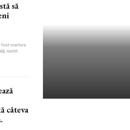
stă să
eni
 fost martora
ală, numit
ează
O fosilă veche de 100 de
ă câteva
milioane de ani revelează o
.
imagine înfricoșătoare: un
prădător care a mâncat un