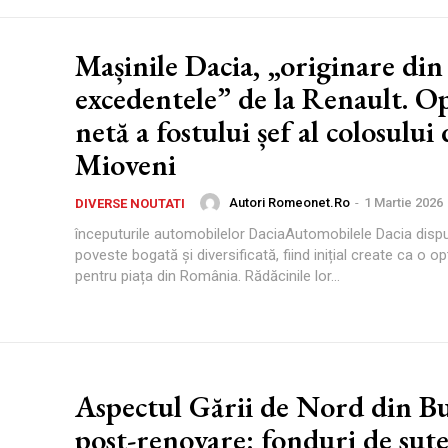
Mașinile Dacia, „originare din
excedentele” de la Renault. O
netă a fostului șef al colosului 
Mioveni
Autori Romeonet.ro
-
1 Martie 2026
DIVERSE NOUTATI
începuturile automobilelor DaciaAutomobilele Dacia disp
poveste bogată și diversificată, fiind inițial create ca o op
pentru piața din România. Rădăcinile lor...
Aspectul Gării de Nord din Bu
post-renovare: fonduri de sute