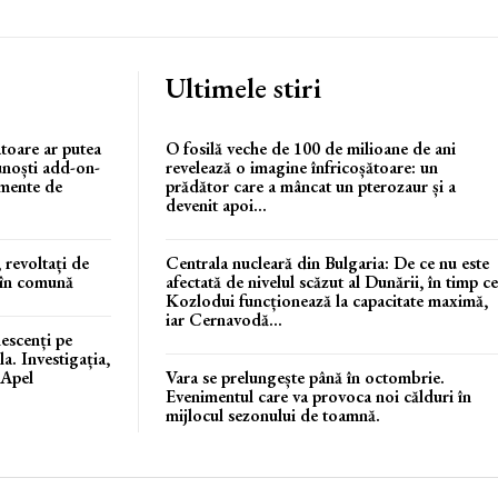
Ultimele stiri
atoare ar putea
O fosilă veche de 100 de milioane de ani
unoști add-on-
revelează o imagine înfricoșătoare: un
umente de
prădător care a mâncat un pterozaur și a
devenit apoi...
 revoltați de
Centrala nucleară din Bulgaria: De ce nu este
 în comună
afectată de nivelul scăzut al Dunării, în timp ce
Kozlodui funcționează la capacitate maximă,
iar Cernavodă...
escenți pe
a. Investigația,
 Apel
Vara se prelungește până în octombrie.
Evenimentul care va provoca noi călduri în
mijlocul sezonului de toamnă.