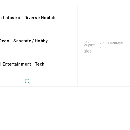
i Industrii
Diverse Noutati
Deco
Sanatate / Hobby
joi,
29.3
București
august
6,
C
2026
Si Entertainment
Tech