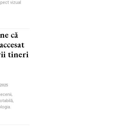
pect vizual
ne că
accesat
i tineri
 2025
ecenii,
otabilă,
logia.