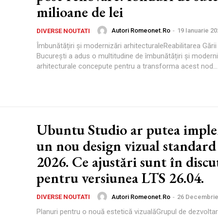
milioane de lei
Autori Romeonet.ro
-
19 Ianuarie 20
DIVERSE NOUTATI
Îmbunătățiri și modernizări arhitecturaleReabilitarea Gări
București a adus o multitudine de îmbunătățiri și moderni
arhitecturale concepute pentru a transforma acest nod...
Ubuntu Studio ar putea impl
un nou design vizual standard
2026. Ce ajustări sunt în discu
pentru versiunea LTS 26.04.
Autori Romeonet.ro
-
26 Decembrie
DIVERSE NOUTATI
Planuri pentru o nouă estetică vizualăGrupul de dezvolta