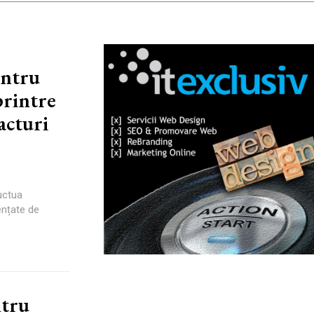
entru
printre
facturi
luctua
uențate de
ntru