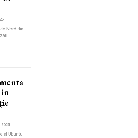
26
i de Nord din
zări
ementa
 în
ție
 2025
re al Ubuntu