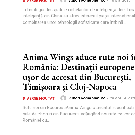
Autori Romeonet.ro
-
16 Mai 2026
DIVERSE NOUTATI
Tehnologia din spatele ochelarilor de inteligență din Chin
inteligență din China au atras interesul pieței internațional
combinarea unor tehnologii sofisticate care îmbină...
Anima Wings aduce rute noi î
România: Destinații europene
ușor de accesat din București,
Timișoara și Cluj-Napoca
Autori Romeonet.ro
-
29 Aprilie 202
DIVERSE NOUTATI
Rute noi din BucureștiAnima Wings a anunțat recent extin
sale de zboruri din București, adăugând noi rute ce vor c
României cu...