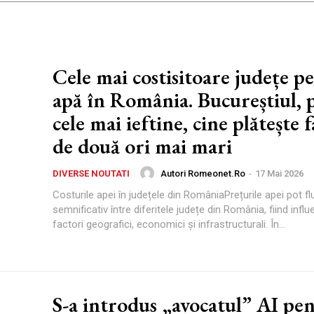
Cele mai costisitoare județe p
apă în România. Bucureștiul, 
cele mai ieftine, cine plătește 
de două ori mai mari
Autori Romeonet.ro
-
17 Mai 2026
DIVERSE NOUTATI
Costurile apei în județele din RomâniaPrețurile apei pot f
semnificativ între diferitele județe din România, fiind infl
factori geografici, economici și infrastructurali. În...
S-a introdus „avocatul” AI pe