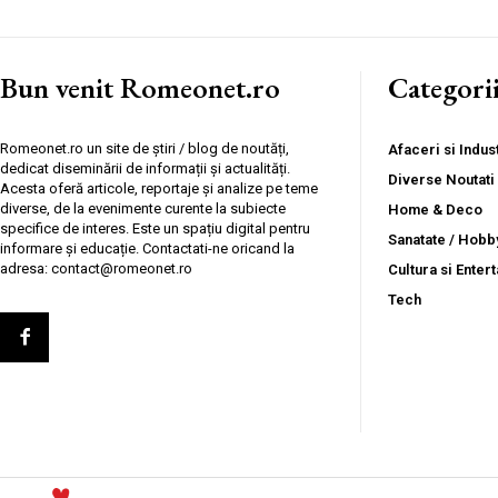
Bun venit Romeonet.ro
Categori
Romeonet.ro un site de știri / blog de noutăți,
Afaceri si Indust
dedicat diseminării de informații și actualități.
Diverse Noutati
Acesta oferă articole, reportaje și analize pe teme
diverse, de la evenimente curente la subiecte
Home & Deco
specifice de interes. Este un spațiu digital pentru
Sanatate / Hobb
informare și educație. Contactati-ne oricand la
adresa: contact@romeonet.ro
Cultura si Enter
Tech