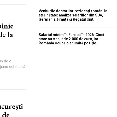
Veniturile doctorilor rezidenți români în
străinătate: analiza salariilor din SUA,
Germania, Franța și Regatul Unit.
pinie
de la
Salariul minim în Europa în 2026: Cinci
state au trecut de 2.000 de euro, iar
România ocupă o anumită poziție.
un de o
țiune echitabilă
curești
 de