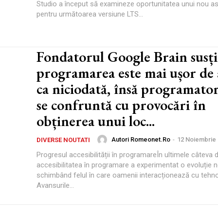
Studio a început să examineze oportunitatea unui nou as
pentru următoarea versiune LTS...
Fondatorul Google Brain susți
programarea este mai ușor de 
ca niciodată, însă programatori
se confruntă cu provocări în
obținerea unui loc...
Autori Romeonet.ro
-
12 Noiembrie
DIVERSE NOUTATI
Progresul accesibilității în programareÎn ultimele câteva d
accesibilitatea în programare a experimentat o evoluție n
schimbând felul în care oamenii interacționează cu tehno
Avansurile...