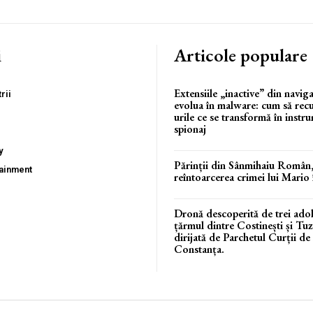
i
Articole populare
Extensiile „inactive” din navig
rii
evolua în malware: cum să rec
urile ce se transformă în instr
spionaj
y
Părinții din Sânmihaiu Român,
tainment
reîntoarcerea crimei lui Mario
Dronă descoperită de trei adol
țărmul dintre Costinești și Tuzl
dirijată de Parchetul Curții de
Constanța.