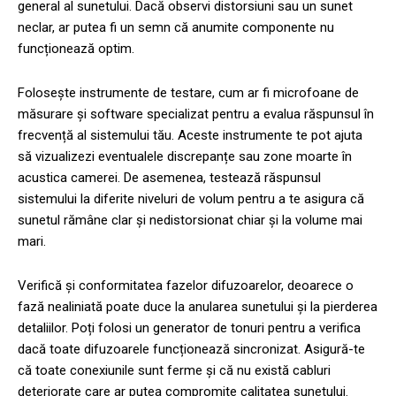
general al sunetului. Dacă observi distorsiuni sau un sunet
neclar, ar putea fi un semn că anumite componente nu
funcționează optim.
Folosește instrumente de testare, cum ar fi microfoane de
măsurare și software specializat pentru a evalua răspunsul în
frecvență al sistemului tău. Aceste instrumente te pot ajuta
să vizualizezi eventualele discrepanțe sau zone moarte în
acustica camerei. De asemenea, testează răspunsul
sistemului la diferite niveluri de volum pentru a te asigura că
sunetul rămâne clar și nedistorsionat chiar și la volume mai
mari.
Verifică și conformitatea fazelor difuzoarelor, deoarece o
fază nealiniată poate duce la anularea sunetului și la pierderea
detaliilor. Poți folosi un generator de tonuri pentru a verifica
dacă toate difuzoarele funcționează sincronizat. Asigură-te
că toate conexiunile sunt ferme și că nu există cabluri
deteriorate care ar putea compromite calitatea sunetului.