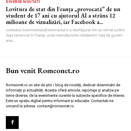
DIVERSE NOUTATI
Lovitura de stat din Franța „provocată” de un
student de 17 ani cu ajutorul AI a strâns 12
milioane de vizualizări, iar Facebook a...
contextul evenimentuluiEvenimentul s-a desfășurat într-un climat politic
deja tensionat în Franța, unde nemulțumirile cetățenilor față de guvern
erau...
Bun venit Romeonet.ro
Romeonet.ro un site de știri / blog de noutăți, dedicat diseminării de
informații și actualități. Acesta oferă articole, reportaje și analize pe
teme diverse, de la evenimente curente la subiecte specifice de interes.
Este un spațiu digital pentru informare și educație. Contactati-ne
oricand la adresa: contact@romeonet.ro