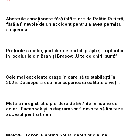
Abaterile sancționate fără întârziere de Poliția Rutieră,
fără a fi nevoie de un accident pentru a avea permisul
suspendat.
Prețurile supelor, porțiilor de cartofi prăjiți și fripturilor
în localurile din Bran și Brașov: „Uite ce chirii sunt!”
Cele mai excelente orașe în care să te stabilești în
2026: Descoperă cea mai superioară calitate a vieții.
Meta a înregistrat o pierdere de 567 de milioane de
dolari. Facebook și Instagram vor fi nevoite să limiteze
accesul pentru tineri.
MARVEL Tōkon: Fighting Souls, debut oficial pe