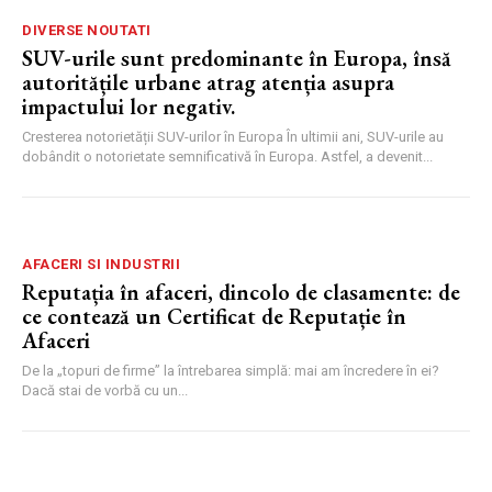
DIVERSE NOUTATI
SUV-urile sunt predominante în Europa, însă
autoritățile urbane atrag atenția asupra
impactului lor negativ.
Cresterea notorietății SUV-urilor în Europa În ultimii ani, SUV-urile au
dobândit o notorietate semnificativă în Europa. Astfel, a devenit...
AFACERI SI INDUSTRII
Reputația în afaceri, dincolo de clasamente: de
ce contează un Certificat de Reputație în
Afaceri
De la „topuri de firme” la întrebarea simplă: mai am încredere în ei?
Dacă stai de vorbă cu un...