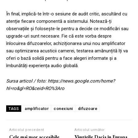
În final, implică-te într-o sesiune de audit critic, ascultând cu
atenție fiecare componentă a sistemului. Notează-ți
observațiile și folosește-le pentru a decide ce modificări sau
upgrade-uri sunt necesare. Fie că este vorba despre
înlocuirea difuzoarelor, achiziționarea unui nou amplificator
sau optimizarea acusticii camerei, testarea amănunțită îți va
oferi o bază solidă pentru a face alegeri informate și a
îmbunătăți experiența audio globală.
Sursa articol / foto: https://news.google.com/home?
hl=ro&gl=RO&ceid=RO%3Aro
amplificator
conexiuni
difuzoare
TAGS
Articolul precedent
Articolul următor
Cele mai ușor accesibile
Vânzările Dacia în Europa