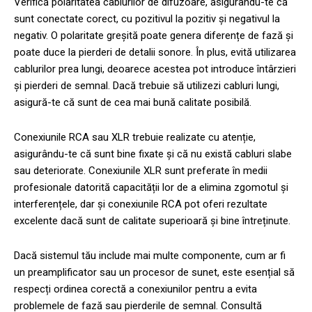
Verifică polaritatea cablurilor de difuzoare, asigurându-te că
sunt conectate corect, cu pozitivul la pozitiv și negativul la
negativ. O polaritate greșită poate genera diferențe de fază și
poate duce la pierderi de detalii sonore. În plus, evită utilizarea
cablurilor prea lungi, deoarece acestea pot introduce întârzieri
și pierderi de semnal. Dacă trebuie să utilizezi cabluri lungi,
asigură-te că sunt de cea mai bună calitate posibilă.
Conexiunile RCA sau XLR trebuie realizate cu atenție,
asigurându-te că sunt bine fixate și că nu există cabluri slabe
sau deteriorate. Conexiunile XLR sunt preferate în medii
profesionale datorită capacității lor de a elimina zgomotul și
interferențele, dar și conexiunile RCA pot oferi rezultate
excelente dacă sunt de calitate superioară și bine întreținute.
Dacă sistemul tău include mai multe componente, cum ar fi
un preamplificator sau un procesor de sunet, este esențial să
respecți ordinea corectă a conexiunilor pentru a evita
problemele de fază sau pierderile de semnal. Consultă