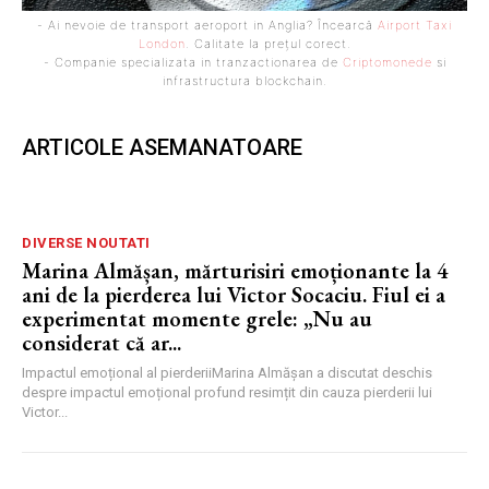
- Ai nevoie de transport aeroport in Anglia? Încearcă
Airport Taxi
London
. Calitate la prețul corect.
- Companie specializata in tranzactionarea de
Criptomonede
si
infrastructura blockchain.
ARTICOLE ASEMANATOARE
DIVERSE NOUTATI
Marina Almășan, mărturisiri emoționante la 4
ani de la pierderea lui Victor Socaciu. Fiul ei a
experimentat momente grele: „Nu au
considerat că ar...
Impactul emoțional al pierderiiMarina Almășan a discutat deschis
despre impactul emoțional profund resimțit din cauza pierderii lui
Victor...