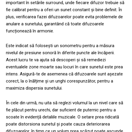
important în setările surround, unde fiecare difuzor trebuie să
fie calibrat pentru a oferi un sunet constant și bine definit. În
plus, verificarea fazei difuzoarelor poate evita problemele de
anulare a sunetului, garantând că toate difuzoarele
funcționează în armonie.
Este indicat să folosești un sonometru pentru a măsura
nivelul de presiune sonoră în diferite puncte ale încăperii.
Acest lucru te va ajuta să descoperi și să remediezi
eventualele zone moarte sau locuri în care sunetul este prea
intens. Asigură-te de asemenea că difuzoarele sunt așezate
corect, la o înălțime și un unghi corespunzător, pentru a
maximiza dispersia sunetului.
În cele din urmă, nu uita să reglezi volumul la un nivel care să
fie plăcut pentru urechi, dar suficient de puternic pentru a
scoate în evidență detaliile muzicale. O setare prea ridicată
poate distorsiona sunetul și poate cauza deteriorarea
difuzoarelor, în timp ce un volum prea scăzut poate ascunde