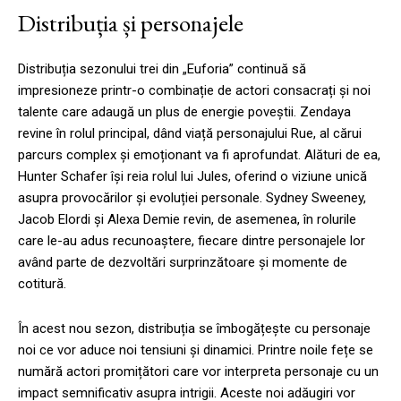
Distribuția și personajele
Distribuția sezonului trei din „Euforia” continuă să
impresioneze printr-o combinație de actori consacrați și noi
talente care adaugă un plus de energie poveștii. Zendaya
revine în rolul principal, dând viață personajului Rue, al cărui
parcurs complex și emoționant va fi aprofundat. Alături de ea,
Hunter Schafer își reia rolul lui Jules, oferind o viziune unică
asupra provocărilor și evoluției personale. Sydney Sweeney,
Jacob Elordi și Alexa Demie revin, de asemenea, în rolurile
care le-au adus recunoaștere, fiecare dintre personajele lor
având parte de dezvoltări surprinzătoare și momente de
cotitură.
În acest nou sezon, distribuția se îmbogățește cu personaje
noi ce vor aduce noi tensiuni și dinamici. Printre noile fețe se
numără actori promițători care vor interpreta personaje cu un
impact semnificativ asupra intrigii. Aceste noi adăugiri vor