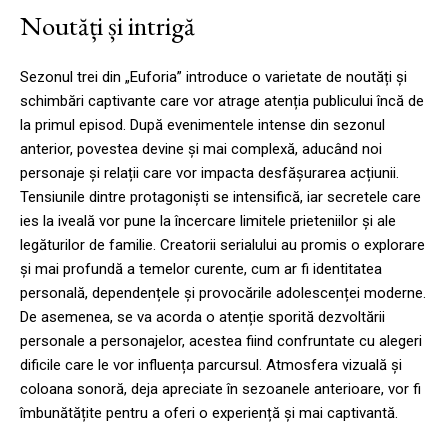
Noutăți și intrigă
Sezonul trei din „Euforia” introduce o varietate de noutăți și
schimbări captivante care vor atrage atenția publicului încă de
la primul episod. După evenimentele intense din sezonul
anterior, povestea devine și mai complexă, aducând noi
personaje și relații care vor impacta desfășurarea acțiunii.
Tensiunile dintre protagoniști se intensifică, iar secretele care
ies la iveală vor pune la încercare limitele prieteniilor și ale
legăturilor de familie. Creatorii serialului au promis o explorare
și mai profundă a temelor curente, cum ar fi identitatea
personală, dependențele și provocările adolescenței moderne.
De asemenea, se va acorda o atenție sporită dezvoltării
personale a personajelor, acestea fiind confruntate cu alegeri
dificile care le vor influența parcursul. Atmosfera vizuală și
coloana sonoră, deja apreciate în sezoanele anterioare, vor fi
îmbunătățite pentru a oferi o experiență și mai captivantă.