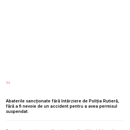
Abaterile sancționate fără
întârziere de Poliția
Rutieră, fără a fi nevoie de
un accident pentru a avea
permisul suspendat.
Autori Romeonet.ro
-
8 August 2026
Abaterile sancționate fără întârziere de Poliția Rutieră,
fără a fi nevoie de un accident pentru a avea permisul
suspendat.