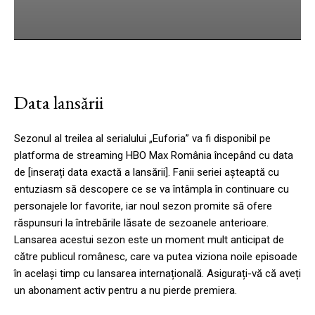
cebook
Twitter
Pinterest
WhatsApp
Data lansării
Sezonul al treilea al serialului „Euforia” va fi disponibil pe
platforma de streaming HBO Max România începând cu data
de [inserați data exactă a lansării]. Fanii seriei așteaptă cu
entuziasm să descopere ce se va întâmpla în continuare cu
personajele lor favorite, iar noul sezon promite să ofere
răspunsuri la întrebările lăsate de sezoanele anterioare.
Lansarea acestui sezon este un moment mult anticipat de
către publicul românesc, care va putea viziona noile episoade
în același timp cu lansarea internațională. Asigurați-vă că aveți
un abonament activ pentru a nu pierde premiera.