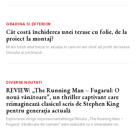
GRADINA SI EXTERIOR
Cât costă închiderea unei terase cu folie, de la
proiect la montaj?
M-am trezit anul trecut în situația în care mi-am dorit să profit de terasa
blocului și pe timpul...
DIVERSE NOUTATI
REVIEW: „The Running Man – Fugarul: O
nouă vânătoare”, un thriller captivant care
reimaginează clasicul scris de Stephen King
pentru generația actuală
Explorarea intrigii impresionanteIntriga filmului „The Running Man –
Fugarul: Vânătoare de oameni” este realizată cu o intensitate ce...