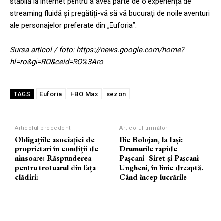
stabilă la internet pentru a avea parte de o experiență de
streaming fluidă și pregătiți-vă să vă bucurați de noile aventuri
ale personajelor preferate din „Euforia”.
Sursa articol / foto: https://news.google.com/home?
hl=ro&gl=RO&ceid=RO%3Aro
Euforia
HBO Max
sezon
TAGS
Articolul precedent
Articolul următor
Obligațiile asociației de
Ilie Bolojan, la Iași:
proprietari în condiții de
Drumurile rapide
ninsoare: Răspunderea
Pașcani–Siret și Pașcani–
pentru trotuarul din fața
Ungheni, în linie dreaptă.
clădirii
Când încep lucrările