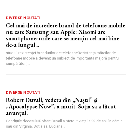
DIVERSE NOUTATI
Cel mai de încredere brand de telefoane mobile
nu este Samsung sau Apple: Xiaomi are
smartphone-urile care se mențin cel mai bine
de-a lungul...
studiul rezistenței brandurilor de telefoaneRezistența mărcilor de
telefoane mobile a devenit un subiect de importanță majoră pentru
cumpărători,...
DIVERSE NOUTATI
Robert Duvall, vedeta din „Nașul” și
„Apocalypse Now”, a murit. Soția sa a făcut
anunțul.
Condițiile decesuluiRobert Duvall a pierdut viața la 92 de ani, în căminul
său din Virginia. Soția sa, Luciana...