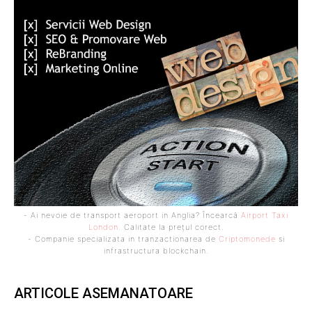
- Ai nevoie de transport aeroport in Anglia? Încearcă
Airport Taxi
London
. Calitate la prețul corect.
- Companie specializata in tranzactionarea de
Criptomonede
si
infrastructura blockchain.
ARTICOLE ASEMANATOARE