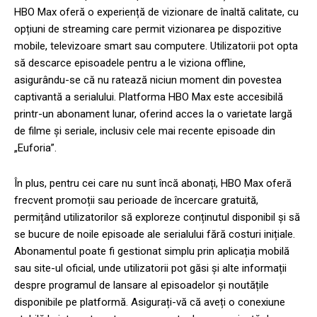
HBO Max oferă o experiență de vizionare de înaltă calitate, cu
opțiuni de streaming care permit vizionarea pe dispozitive
mobile, televizoare smart sau computere. Utilizatorii pot opta
să descarce episoadele pentru a le viziona offline,
asigurându-se că nu ratează niciun moment din povestea
captivantă a serialului. Platforma HBO Max este accesibilă
printr-un abonament lunar, oferind acces la o varietate largă
de filme și seriale, inclusiv cele mai recente episoade din
„Euforia”.
În plus, pentru cei care nu sunt încă abonați, HBO Max oferă
frecvent promoții sau perioade de încercare gratuită,
permițând utilizatorilor să exploreze conținutul disponibil și să
se bucure de noile episoade ale serialului fără costuri inițiale.
Abonamentul poate fi gestionat simplu prin aplicația mobilă
sau site-ul oficial, unde utilizatorii pot găsi și alte informații
despre programul de lansare al episoadelor și noutățile
disponibile pe platformă. Asigurați-vă că aveți o conexiune