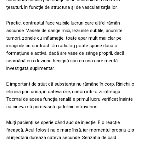
țesuturi, în funcție de structura și de vascularizația lor.
Practic, contrastul face vizibile lucruri care altfel rămân
ascunse. Vasele de sânge mici, leziunile subtile, anumite
tumori, zonele cu inflamație, toate apar mult mai clar pe
imaginile cu contrast. Un radiolog poate spune dacă o
formațiune e activă, dacă are vase de sânge proprii, dacă
seamănă cu o leziune benignă sau cu una care merită
investigată suplimentar.
E important de știut că substanța nu rămâne în corp. Rinichii o
elimină prin urină, în câteva ore, uneori într-o zi întreagă.
Tocmai de aceea funcția renală e primul lucru verificat înainte
ca cineva să primească gadoliniu intravenos.
Mulți pacienți se sperie când aud de injecție. E o reacție
firească. Acul folosit nu e mare însă, iar momentul propriu-zis
al injectării durează câteva secunde. Senzația de cald