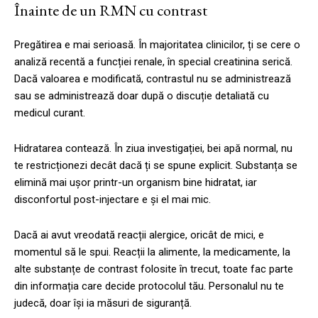
Înainte de un RMN cu contrast
Pregătirea e mai serioasă. În majoritatea clinicilor, ți se cere o
analiză recentă a funcției renale, în special creatinina serică.
Dacă valoarea e modificată, contrastul nu se administrează
sau se administrează doar după o discuție detaliată cu
medicul curant.
Hidratarea contează. În ziua investigației, bei apă normal, nu
te restricționezi decât dacă ți se spune explicit. Substanța se
elimină mai ușor printr-un organism bine hidratat, iar
disconfortul post-injectare e și el mai mic.
Dacă ai avut vreodată reacții alergice, oricât de mici, e
momentul să le spui. Reacții la alimente, la medicamente, la
alte substanțe de contrast folosite în trecut, toate fac parte
din informația care decide protocolul tău. Personalul nu te
judecă, doar își ia măsuri de siguranță.