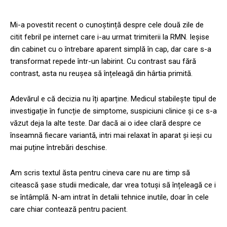
Mi-a povestit recent o cunoștință despre cele două zile de
citit febril pe internet care i-au urmat trimiterii la RMN. Ieșise
din cabinet cu o întrebare aparent simplă în cap, dar care s-a
transformat repede într-un labirint. Cu contrast sau fără
contrast, asta nu reușea să înțeleagă din hârtia primită.
Adevărul e că decizia nu îți aparține. Medicul stabilește tipul de
investigație în funcție de simptome, suspiciuni clinice și ce s-a
văzut deja la alte teste. Dar dacă ai o idee clară despre ce
înseamnă fiecare variantă, intri mai relaxat în aparat și ieși cu
mai puține întrebări deschise.
Am scris textul ăsta pentru cineva care nu are timp să
citească șase studii medicale, dar vrea totuși să înțeleagă ce i
se întâmplă. N-am intrat în detalii tehnice inutile, doar în cele
care chiar contează pentru pacient.