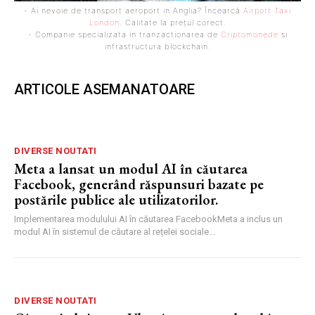
- Ai nevoie de transport aeroport in Anglia? Încearcă
Airport Taxi
London
. Calitate la prețul corect.
- Companie specializata in tranzactionarea de
Criptomonede
si
infrastructura blockchain.
ARTICOLE ASEMANATOARE
DIVERSE NOUTATI
Meta a lansat un modul AI în căutarea
Facebook, generând răspunsuri bazate pe
postările publice ale utilizatorilor.
Implementarea modulului AI în căutarea FacebookMeta a inclus un
modul AI în sistemul de căutare al rețelei sociale...
DIVERSE NOUTATI