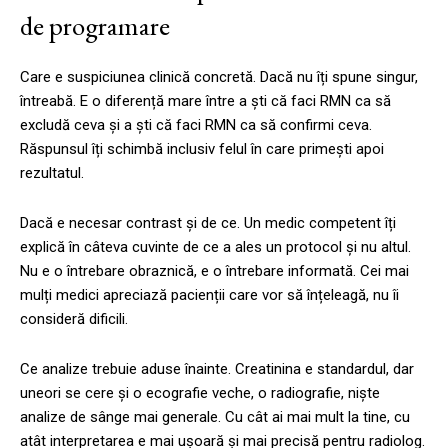
de programare
Care e suspiciunea clinică concretă. Dacă nu îți spune singur,
întreabă. E o diferență mare între a ști că faci RMN ca să
excludă ceva și a ști că faci RMN ca să confirmi ceva.
Răspunsul îți schimbă inclusiv felul în care primești apoi
rezultatul.
Dacă e necesar contrast și de ce. Un medic competent îți
explică în câteva cuvinte de ce a ales un protocol și nu altul.
Nu e o întrebare obraznică, e o întrebare informată. Cei mai
mulți medici apreciază pacienții care vor să înțeleagă, nu îi
consideră dificili.
Ce analize trebuie aduse înainte. Creatinina e standardul, dar
uneori se cere și o ecografie veche, o radiografie, niște
analize de sânge mai generale. Cu cât ai mai mult la tine, cu
atât interpretarea e mai ușoară și mai precisă pentru radiolog.