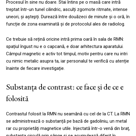
Procesul în sine nu doare. Stai întins pe o masă care intră
treptat într-un tunel cilindric, asculți zgomote ritmate, intense
uneori, și aștepți. Durează între douăzeci de minute și o oră, în
funcție de zona examinată și de protocolul ales de radiolog.
Ce trebuie să rețină oricine intră prima oară în sala de RMN:
spațiul îngust nu e o capcană, e doar arhitectura aparatului.
Câmpul magnetic e activ tot timpul, motiv pentru care nu intri
cu nimic metalic asupra ta, iar personalul te verifică cu atenție
înainte de fiecare investigație.
Substanța de contrast: ce face și de ce e
folosită
Contrastul folosit la RMN nu seamănă cu cel de la CT. La RMN
se administrează o substanță pe bază de gadoliniu, un metal
rar cu proprietăți magnetice utile. Injectată într-o venă din braț,
substanța circulă prin sânge și se acumulează diferit în