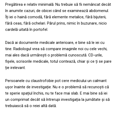
Pregătirea e relativ minimală. Nu trebuie să fii nemâncat decât
în anumite cazuri, de obicei când se examinează abdomenul.
Îți iei o haină comodă, fără elemente metalice, fără bijuterii,
fără ceas, fără ochelari. Părul prins, nimic în buzunare, nicio
cardelă uitată în portofel.
Dacă ai documente medicale anterioare, e bine să le iei cu
tine. Radiologul vrea să compare imaginile noi cu cele vechi,
mai ales dacă urmărești o problemă cunoscută. CD-urile,
fișele, scrisorile medicale, totul contează, chiar și ce ți se pare
ție irelevant.
Persoanele cu claustrofobie pot cere medicului un calmant
ușor înainte de investigație. Nu e o problemă să recunoști că
te sperie spațiul închis, nu te face mai slab. E mai bine să iei
un comprimat decât să întrerupi investigația la jumătate și să
trebuiască să o reiei altă dată.