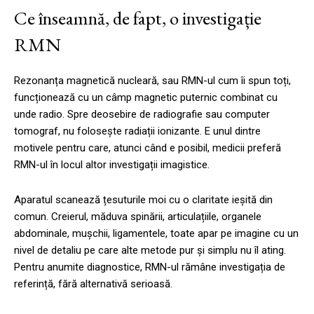
Ce înseamnă, de fapt, o investigație
RMN
Rezonanța magnetică nucleară, sau RMN-ul cum îi spun toți,
funcționează cu un câmp magnetic puternic combinat cu
unde radio. Spre deosebire de radiografie sau computer
tomograf, nu folosește radiații ionizante. E unul dintre
motivele pentru care, atunci când e posibil, medicii preferă
RMN-ul în locul altor investigații imagistice.
Aparatul scanează țesuturile moi cu o claritate ieșită din
comun. Creierul, măduva spinării, articulațiile, organele
abdominale, mușchii, ligamentele, toate apar pe imagine cu un
nivel de detaliu pe care alte metode pur și simplu nu îl ating.
Pentru anumite diagnostice, RMN-ul rămâne investigația de
referință, fără alternativă serioasă.