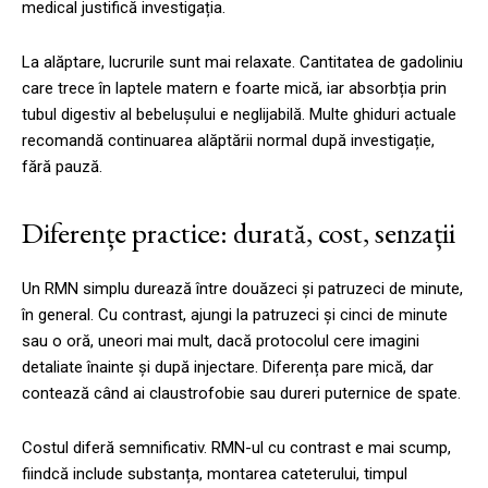
medical justifică investigația.
La alăptare, lucrurile sunt mai relaxate. Cantitatea de gadoliniu
care trece în laptele matern e foarte mică, iar absorbția prin
tubul digestiv al bebelușului e neglijabilă. Multe ghiduri actuale
recomandă continuarea alăptării normal după investigație,
fără pauză.
Diferențe practice: durată, cost, senzații
Un RMN simplu durează între douăzeci și patruzeci de minute,
în general. Cu contrast, ajungi la patruzeci și cinci de minute
sau o oră, uneori mai mult, dacă protocolul cere imagini
detaliate înainte și după injectare. Diferența pare mică, dar
contează când ai claustrofobie sau dureri puternice de spate.
Costul diferă semnificativ. RMN-ul cu contrast e mai scump,
fiindcă include substanța, montarea cateterului, timpul