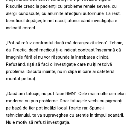
Riscurile cresc la pacienții cu probleme renale severe, cu
alergii cunoscute, cu anumite afecțiuni autoimune. La rest,
beneficiul depășește net riscul, atunci când investigația e
indicată corect.
„Pot să refuz contrastul dacă mă deranjează ideea”. Tehnic,
da. Practic, dacă medicul ți-a indicat contrast înseamnă că
imaginile fără el nu vor răspunde la întrebarea clinică.
Refuzând, riști să faci o investigație care nu îți rezolvă
problema. Discută înainte, nu în clipa în care ai cateterul
montat pe braț.
„Dacă am tatuaje, nu pot face RMN”. Cele mai multe cerneluri
moderne nu pun probleme. Doar tatuajele vechi cu pigmenți
pe bază de fier pot încălzi local, foarte rar. Spune-i
tehnicianului, te va supraveghea cu atenție în timpul scanării.
Nu e motiv să refuzi investigația.