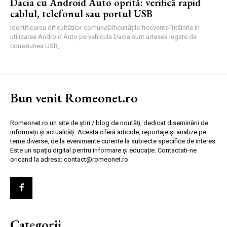
Dacia cu Android Auto oprită: verifică rapid
cablul, telefonul sau portul USB
Identificarea dificultăților comuneDificultățile frecvente întâlnite în
utilizarea Android Auto pe vehicule Dacia sunt adesea legate de
conexiunea USB,...
Bun venit Romeonet.ro
Romeonet.ro un site de știri / blog de noutăți, dedicat diseminării de
informații și actualități. Acesta oferă articole, reportaje și analize pe
teme diverse, de la evenimente curente la subiecte specifice de interes.
Este un spațiu digital pentru informare și educație. Contactati-ne
oricand la adresa: contact@romeonet.ro
Categorii