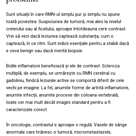
Sunt situații în care RMN-ul simplu pur și simplu nu spune
toată povestea. Suspiciunea de tumoră, mai ales la nivelul
creierului sau al ficatului, aproape întotdeauna cere contrast.
Vrei să vezi dacă leziunea captează substanța, cum o
captează, în ce ritm. Sunt indicii esențiale pentru a stabili dacă
e ceva benign sau dacă merită biopsie.
Bolile inflamatorii beneficiază și ele de contrast. Scleroza
multiplă, de exemplu, se urmărește cu RMN cerebral cu
gadoliniu, fiindcă leziunile active se comportă diferit de cele
vechi pe imagine. La fel, anumite forme de artrită inflamatorie,
anumite infecții, anumite procese din coloana vertebrală,
toate cer mai mult decât imagini standard pentru a fi
caracterizate corect.
În oncologie, contrastul e aproape o regulă. Vasele de sânge
anormale care hrănesc o tumoră, micrometastazele,