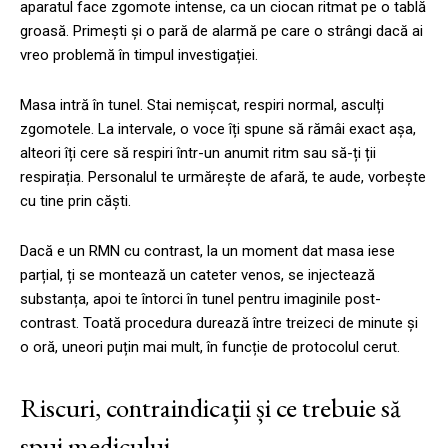
aparatul face zgomote intense, ca un ciocan ritmat pe o tablă
groasă. Primești și o pară de alarmă pe care o strângi dacă ai
vreo problemă în timpul investigației.
Masa intră în tunel. Stai nemișcat, respiri normal, asculți
zgomotele. La intervale, o voce îți spune să rămâi exact așa,
alteori îți cere să respiri într-un anumit ritm sau să-ți ții
respirația. Personalul te urmărește de afară, te aude, vorbește
cu tine prin căști.
Dacă e un RMN cu contrast, la un moment dat masa iese
parțial, ți se montează un cateter venos, se injectează
substanța, apoi te întorci în tunel pentru imaginile post-
contrast. Toată procedura durează între treizeci de minute și
o oră, uneori puțin mai mult, în funcție de protocolul cerut.
Riscuri, contraindicații și ce trebuie să
spui medicului