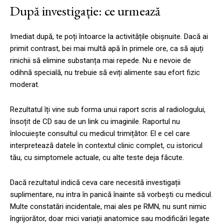
După investigație: ce urmează
Imediat după, te poți întoarce la activitățile obișnuite. Dacă ai
primit contrast, bei mai multă apă în primele ore, ca să ajuți
rinichii să elimine substanța mai repede. Nu e nevoie de
odihnă specială, nu trebuie să eviți alimente sau efort fizic
moderat.
Rezultatul îți vine sub forma unui raport scris al radiologului,
însoțit de CD sau de un link cu imaginile. Raportul nu
înlocuiește consultul cu medicul trimițător. El e cel care
interpretează datele în contextul clinic complet, cu istoricul
tău, cu simptomele actuale, cu alte teste deja făcute.
Dacă rezultatul indică ceva care necesită investigații
suplimentare, nu intra în panică înainte să vorbești cu medicul.
Multe constatări incidentale, mai ales pe RMN, nu sunt nimic
îngrijorător, doar mici variații anatomice sau modificări legate