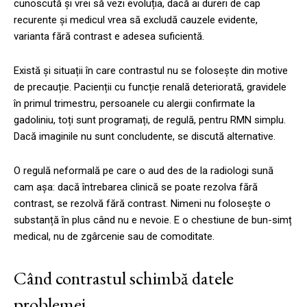
cunoscută și vrei să vezi evoluția, dacă ai dureri de cap
recurente și medicul vrea să excludă cauzele evidente,
varianta fără contrast e adesea suficientă.
Există și situații în care contrastul nu se folosește din motive
de precauție. Pacienții cu funcție renală deteriorată, gravidele
în primul trimestru, persoanele cu alergii confirmate la
gadoliniu, toți sunt programați, de regulă, pentru RMN simplu.
Dacă imaginile nu sunt concludente, se discută alternative.
O regulă neformală pe care o aud des de la radiologi sună
cam așa: dacă întrebarea clinică se poate rezolva fără
contrast, se rezolvă fără contrast. Nimeni nu folosește o
substanță în plus când nu e nevoie. E o chestiune de bun-simț
medical, nu de zgârcenie sau de comoditate.
Când contrastul schimbă datele
problemei