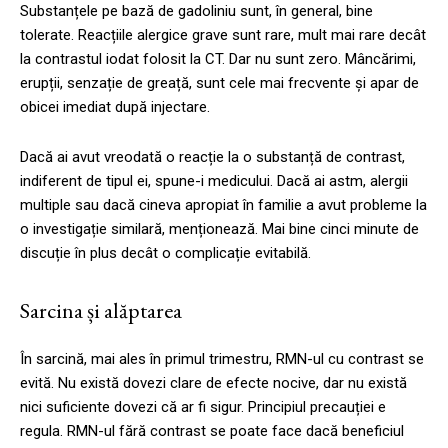
Substanțele pe bază de gadoliniu sunt, în general, bine
tolerate. Reacțiile alergice grave sunt rare, mult mai rare decât
la contrastul iodat folosit la CT. Dar nu sunt zero. Mâncărimi,
erupții, senzație de greață, sunt cele mai frecvente și apar de
obicei imediat după injectare.
Dacă ai avut vreodată o reacție la o substanță de contrast,
indiferent de tipul ei, spune-i medicului. Dacă ai astm, alergii
multiple sau dacă cineva apropiat în familie a avut probleme la
o investigație similară, menționează. Mai bine cinci minute de
discuție în plus decât o complicație evitabilă.
Sarcina și alăptarea
În sarcină, mai ales în primul trimestru, RMN-ul cu contrast se
evită. Nu există dovezi clare de efecte nocive, dar nu există
nici suficiente dovezi că ar fi sigur. Principiul precauției e
regula. RMN-ul fără contrast se poate face dacă beneficiul