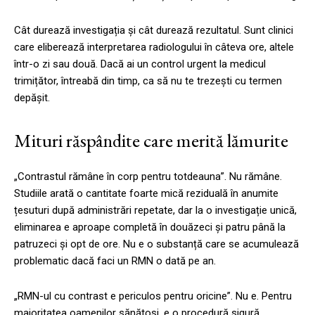
Cât durează investigația și cât durează rezultatul. Sunt clinici
care eliberează interpretarea radiologului în câteva ore, altele
într-o zi sau două. Dacă ai un control urgent la medicul
trimițător, întreabă din timp, ca să nu te trezești cu termen
depășit.
Mituri răspândite care merită lămurite
„Contrastul rămâne în corp pentru totdeauna”. Nu rămâne.
Studiile arată o cantitate foarte mică reziduală în anumite
țesuturi după administrări repetate, dar la o investigație unică,
eliminarea e aproape completă în douăzeci și patru până la
patruzeci și opt de ore. Nu e o substanță care se acumulează
problematic dacă faci un RMN o dată pe an.
„RMN-ul cu contrast e periculos pentru oricine”. Nu e. Pentru
majoritatea oamenilor sănătoși, e o procedură sigură.