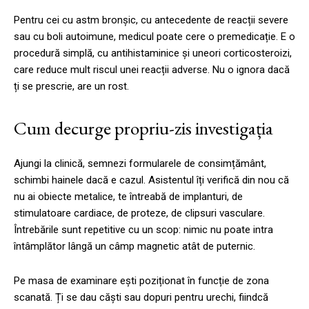
Pentru cei cu astm bronșic, cu antecedente de reacții severe
sau cu boli autoimune, medicul poate cere o premedicație. E o
procedură simplă, cu antihistaminice și uneori corticosteroizi,
care reduce mult riscul unei reacții adverse. Nu o ignora dacă
ți se prescrie, are un rost.
Cum decurge propriu-zis investigația
Ajungi la clinică, semnezi formularele de consimțământ,
schimbi hainele dacă e cazul. Asistentul îți verifică din nou că
nu ai obiecte metalice, te întreabă de implanturi, de
stimulatoare cardiace, de proteze, de clipsuri vasculare.
Întrebările sunt repetitive cu un scop: nimic nu poate intra
întâmplător lângă un câmp magnetic atât de puternic.
Pe masa de examinare ești poziționat în funcție de zona
scanată. Ți se dau căști sau dopuri pentru urechi, fiindcă