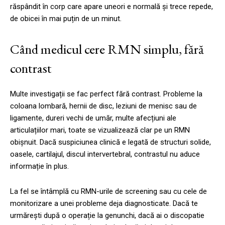
răspândit în corp care apare uneori e normală și trece repede,
de obicei în mai puțin de un minut.
Când medicul cere RMN simplu, fără
contrast
Multe investigații se fac perfect fără contrast. Probleme la
coloana lombară, hernii de disc, leziuni de menisc sau de
ligamente, dureri vechi de umăr, multe afecțiuni ale
articulațiilor mari, toate se vizualizează clar pe un RMN
obișnuit. Dacă suspiciunea clinică e legată de structuri solide,
oasele, cartilajul, discul intervertebral, contrastul nu aduce
informație în plus.
La fel se întâmplă cu RMN-urile de screening sau cu cele de
monitorizare a unei probleme deja diagnosticate. Dacă te
urmărești după o operație la genunchi, dacă ai o discopatie