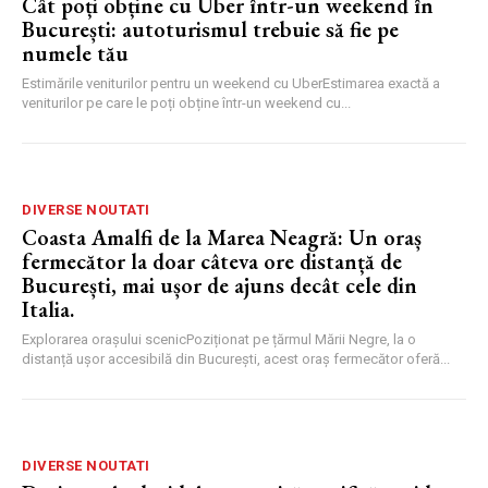
Cât poți obține cu Uber într-un weekend în
București: autoturismul trebuie să fie pe
numele tău
Estimările veniturilor pentru un weekend cu UberEstimarea exactă a
veniturilor pe care le poți obține într-un weekend cu...
DIVERSE NOUTATI
Coasta Amalfi de la Marea Neagră: Un oraș
fermecător la doar câteva ore distanță de
București, mai ușor de ajuns decât cele din
Italia.
Explorarea orașului scenicPoziționat pe țărmul Mării Negre, la o
distanță ușor accesibilă din București, acest oraș fermecător oferă...
DIVERSE NOUTATI