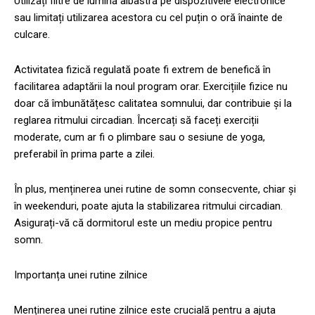
Utilizați filtre de lumină albastră pe dispozitivele electronice
sau limitați utilizarea acestora cu cel puțin o oră înainte de
culcare.
Activitatea fizică regulată poate fi extrem de benefică în
facilitarea adaptării la noul program orar. Exercițiile fizice nu
doar că îmbunătățesc calitatea somnului, dar contribuie și la
reglarea ritmului circadian. Încercați să faceți exerciții
moderate, cum ar fi o plimbare sau o sesiune de yoga,
preferabil în prima parte a zilei.
În plus, menținerea unei rutine de somn consecvente, chiar și
în weekenduri, poate ajuta la stabilizarea ritmului circadian.
Asigurați-vă că dormitorul este un mediu propice pentru
somn.
Importanța unei rutine zilnice
Menținerea unei rutine zilnice este crucială pentru a ajuta