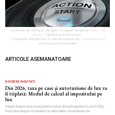
- Ai nevoie de transport aeroport in Anglia? Încearcă
Airport Taxi
London
. Calitate la prețul corect.
- Companie specializata in tranzactionarea de
Criptomonede
si
infrastructura blockchain.
ARTICOLE ASEMANATOARE
DIVERSE NOUTATI
Din 2026, taxa pe case și autoturisme de lux va
fi triplată: Modul de calcul al impozitului pe
lux
Detalii despre taxa nouă pentru bunuri de luxÎncepând cu anul 2026,
impozitul asupra locuințelor și vehiculelor considerate de...