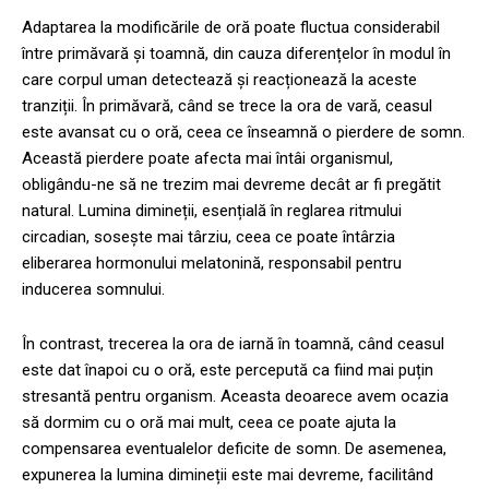
Adaptarea la modificările de oră poate fluctua considerabil
între primăvară și toamnă, din cauza diferențelor în modul în
care corpul uman detectează și reacționează la aceste
tranziții. În primăvară, când se trece la ora de vară, ceasul
este avansat cu o oră, ceea ce înseamnă o pierdere de somn.
Această pierdere poate afecta mai întâi organismul,
obligându-ne să ne trezim mai devreme decât ar fi pregătit
natural. Lumina dimineții, esențială în reglarea ritmului
circadian, sosește mai târziu, ceea ce poate întârzia
eliberarea hormonului melatonină, responsabil pentru
inducerea somnului.
În contrast, trecerea la ora de iarnă în toamnă, când ceasul
este dat înapoi cu o oră, este percepută ca fiind mai puțin
stresantă pentru organism. Aceasta deoarece avem ocazia
să dormim cu o oră mai mult, ceea ce poate ajuta la
compensarea eventualelor deficite de somn. De asemenea,
expunerea la lumina dimineții este mai devreme, facilitând