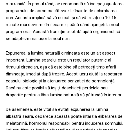
mai rapidă. În primul rând, se recomandă să începeți ajustarea
programului de somn cu câteva zile înainte de schimbarea
orei. Aceasta implică să vă culcați și să vă treziți cu 10-15
minute mai devreme în fiecare zi, până când ajungeți la noul
program orar. Această tranziție treptată ajută organismul să
se adapteze mai ușor la noul ritm.
Expunerea la lumina naturală dimineața este un alt aspect
important. Lumina soarelui este un regulator puternic al
ritmului circadian, așa că este bine să petreceți timp afară
dimineața, imediat după trezire. Acest lucru ajută la resetarea
ceasului biologic și la atenuarea senzației de somnolență.
Dacă nu este posibil să ieșiți, deschideți perdelele sau
draperiile pentru a lăsa lumina naturală să pătrundă în interior.
De asemenea, este vital să evitați expunerea la lumina
albastră seara, deoarece aceasta poate întârzia eliberarea de
melatonină, hormonul responsabil pentru inducerea somnului.