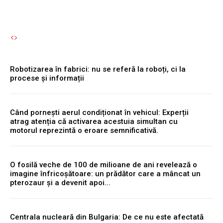
Robotizarea în fabrici: nu se referă la roboți, ci la
procese și informații
Când pornești aerul condiționat în vehicul: Experții
atrag atenția că activarea acestuia simultan cu
motorul reprezintă o eroare semnificativă.
O fosilă veche de 100 de milioane de ani revelează o
imagine înfricoșătoare: un prădător care a mâncat un
pterozaur și a devenit apoi...
Centrala nucleară din Bulgaria: De ce nu este afectată