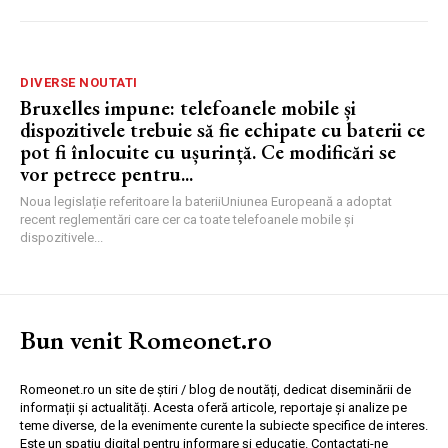
DIVERSE NOUTATI
Bruxelles impune: telefoanele mobile și
dispozitivele trebuie să fie echipate cu baterii ce
pot fi înlocuite cu ușurință. Ce modificări se
vor petrece pentru...
Noua legislație referitoare la bateriiUniunea Europeană a adoptat
recent reglementări care cer ca toate telefoanele mobile și
dispozitivele...
Bun venit Romeonet.ro
Romeonet.ro un site de știri / blog de noutăți, dedicat diseminării de
informații și actualități. Acesta oferă articole, reportaje și analize pe
teme diverse, de la evenimente curente la subiecte specifice de interes.
Este un spațiu digital pentru informare și educație. Contactati-ne