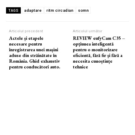
adaptare
ritm circadian
somn
TAGS
Articolul precedent
Articolul următor
Actele și etapele
REVIEW eufyCam C35 –
necesare pentru
opțiunea inteligentă
înregistrarea unei mașini
pentru o monitorizare
aduse din străinătate în
eficientă, fără fir și fără a
România. Ghid exhaustiv
necesita cunoștințe
pentru conducători auto.
tehnice