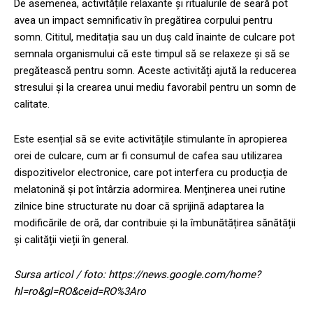
De asemenea, activitățile relaxante și ritualurile de seară pot
avea un impact semnificativ în pregătirea corpului pentru
somn. Cititul, meditația sau un duș cald înainte de culcare pot
semnala organismului că este timpul să se relaxeze și să se
pregătească pentru somn. Aceste activități ajută la reducerea
stresului și la crearea unui mediu favorabil pentru un somn de
calitate.
Este esențial să se evite activitățile stimulante în apropierea
orei de culcare, cum ar fi consumul de cafea sau utilizarea
dispozitivelor electronice, care pot interfera cu producția de
melatonină și pot întârzia adormirea. Menținerea unei rutine
zilnice bine structurate nu doar că sprijină adaptarea la
modificările de oră, dar contribuie și la îmbunătățirea sănătății
și calității vieții în general.
Sursa articol / foto: https://news.google.com/home?
hl=ro&gl=RO&ceid=RO%3Aro