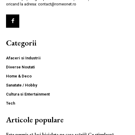
oricand la adresa: contact@romeonet.ro
Categorii
Afaceri si Industrii
Diverse Noutati
Home & Deco
Sanatate / Hobby
Cultura si Entertainment
Tech
Articole populare
Este permis să lași bicicleta pe casa scării? Ce stipulează