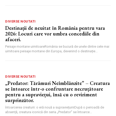
DIVERSE NOUTATI
Destinații de neuitat în România pentru vara
2026: Locuri care vor umbra concediile din
afaceri.
Peisaje montane uimitoareRomânia se bucură de unele dintre cele mai
uimitoare peisaje montane din Europa, devenind o destinație...
DIVERSE NOUTATI
„Predator: Tărâmuri Neîmblânzite” – Creatura
se întoarce într-o confruntare necruțătoare
pentru a supraviețui, însă cu o reviriment
surprinzător.
întoarcerea creaturii: o eră nouă a supraviețuiriiDupă o perioadă de
absență, creatura iconică din seria „Predator” se întoarce...