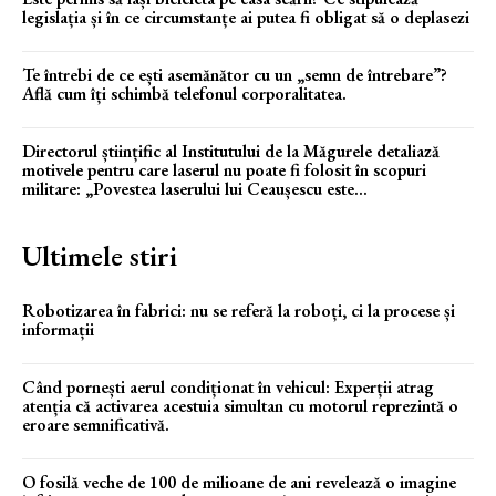
legislația și în ce circumstanțe ai putea fi obligat să o deplasezi
Te întrebi de ce ești asemănător cu un „semn de întrebare”?
Află cum îți schimbă telefonul corporalitatea.
Directorul științific al Institutului de la Măgurele detaliază
motivele pentru care laserul nu poate fi folosit în scopuri
militare: „Povestea laserului lui Ceaușescu este...
Ultimele stiri
Robotizarea în fabrici: nu se referă la roboți, ci la procese și
informații
Când pornești aerul condiționat în vehicul: Experții atrag
atenția că activarea acestuia simultan cu motorul reprezintă o
eroare semnificativă.
O fosilă veche de 100 de milioane de ani revelează o imagine