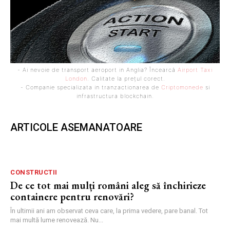
- Ai nevoie de transport aeroport in Anglia? Încearcă
Airport Taxi
London
. Calitate la prețul corect.
- Companie specializata in tranzactionarea de
Criptomonede
si
infrastructura blockchain.
ARTICOLE ASEMANATOARE
CONSTRUCTII
De ce tot mai mulți români aleg să închirieze
containere pentru renovări?
În ultimii ani am observat ceva care, la prima vedere, pare banal. Tot
mai multă lume renovează. Nu...