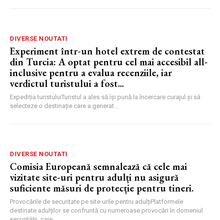
DIVERSE NOUTATI
Experiment într-un hotel extrem de contestat
din Turcia: A optat pentru cel mai accesibil all-
inclusive pentru a evalua recenziile, iar
verdictul turistului a fost...
Expediția turistuluiTuristul a ales să își pună la încercare curajul și să
selecteze o destinație care a generat...
DIVERSE NOUTATI
Comisia Europeană semnalează că cele mai
vizitate site-uri pentru adulți nu asigură
suficiente măsuri de protecție pentru tineri.
Provocările de securitate pe site-urile pentru adulțiPlatformele
destinate adulților se confruntă cu numeroase provocări în domeniul
securității, care...