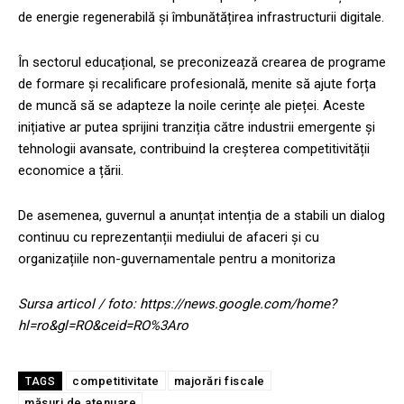
de energie regenerabilă și îmbunătățirea infrastructurii digitale.
În sectorul educațional, se preconizează crearea de programe
de formare și recalificare profesională, menite să ajute forța
de muncă să se adapteze la noile cerințe ale pieței. Aceste
inițiative ar putea sprijini tranziția către industrii emergente și
tehnologii avansate, contribuind la creșterea competitivității
economice a țării.
De asemenea, guvernul a anunțat intenția de a stabili un dialog
continuu cu reprezentanții mediului de afaceri și cu
organizațiile non-guvernamentale pentru a monitoriza
Sursa articol / foto: https://news.google.com/home?
hl=ro&gl=RO&ceid=RO%3Aro
competitivitate
majorări fiscale
TAGS
măsuri de atenuare