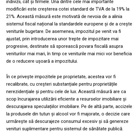
indivizii, cât și firmele. Una dintre cele mai importante
modificări este creșterea cotei standard de TVA de la 19% la
21%. Această măsură este motivată de nevoia de a alinia
sistemul fiscal național la standardele europene și de a crește
veniturile bugetare. De asemenea, impozitul pe venit va fi
ajustat, prin introducerea unor trepte de impozitare mai
progresive, destinate să sporească povara fiscală asupra
veniturilor mai mari, în timp ce veniturile mai mici vor beneficia
de o reducere ușoară a impozitului.
În ce privește impozitele pe proprietate, acestea vor fi
recalibrate, cu creșteri substanțiale pentru proprietățile
nerezidențiale și pentru cele de lux. Această măsură are ca
scop încurajarea utilizării eficiente a resurselor imobiliare și
descurajarea speculațiilor imobiliare. Pe de altă parte, accizele
la produsele din tutun și alcool vor fi majorate, o decizie care
urmărește să descurajeze consumul excesiv și să genereze
venituri suplimentare pentru sistemul de sănătate publică.