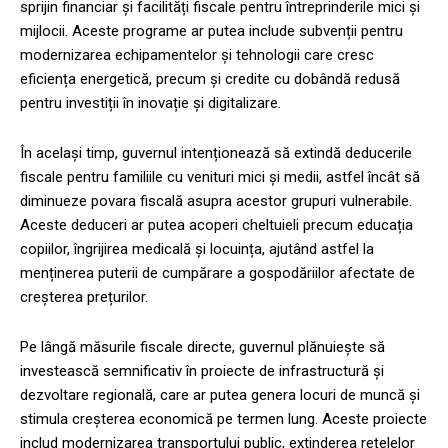
sprijin financiar și facilități fiscale pentru întreprinderile mici și
mijlocii. Aceste programe ar putea include subvenții pentru
modernizarea echipamentelor și tehnologii care cresc
eficiența energetică, precum și credite cu dobândă redusă
pentru investiții în inovație și digitalizare.
În același timp, guvernul intenționează să extindă deducerile
fiscale pentru familiile cu venituri mici și medii, astfel încât să
diminueze povara fiscală asupra acestor grupuri vulnerabile.
Aceste deduceri ar putea acoperi cheltuieli precum educația
copiilor, îngrijirea medicală și locuința, ajutând astfel la
menținerea puterii de cumpărare a gospodăriilor afectate de
creșterea prețurilor.
Pe lângă măsurile fiscale directe, guvernul plănuiește să
investească semnificativ în proiecte de infrastructură și
dezvoltare regională, care ar putea genera locuri de muncă și
stimula creșterea economică pe termen lung. Aceste proiecte
includ modernizarea transportului public, extinderea rețelelor