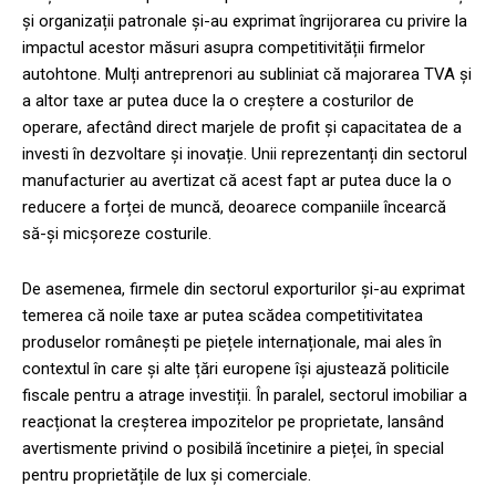
și organizații patronale și-au exprimat îngrijorarea cu privire la
impactul acestor măsuri asupra competitivității firmelor
autohtone. Mulți antreprenori au subliniat că majorarea TVA și
a altor taxe ar putea duce la o creștere a costurilor de
operare, afectând direct marjele de profit și capacitatea de a
investi în dezvoltare și inovație. Unii reprezentanți din sectorul
manufacturier au avertizat că acest fapt ar putea duce la o
reducere a forței de muncă, deoarece companiile încearcă
să-și micșoreze costurile.
De asemenea, firmele din sectorul exporturilor și-au exprimat
temerea că noile taxe ar putea scădea competitivitatea
produselor românești pe piețele internaționale, mai ales în
contextul în care și alte țări europene își ajustează politicile
fiscale pentru a atrage investiții. În paralel, sectorul imobiliar a
reacționat la creșterea impozitelor pe proprietate, lansând
avertismente privind o posibilă încetinire a pieței, în special
pentru proprietățile de lux și comerciale.