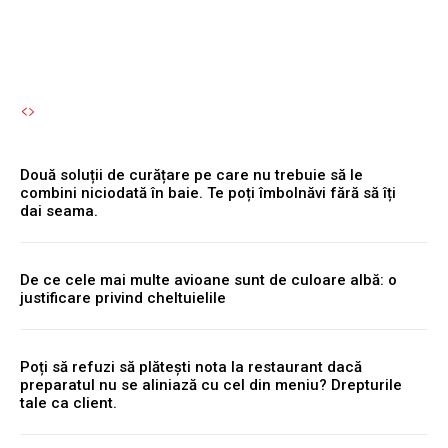
Autori Romeonet.ro
-
8 August 2026
Două soluții de curățare pe care nu trebuie să le
combini niciodată în baie. Te poți îmbolnăvi fără să îți
dai seama.
De ce cele mai multe avioane sunt de culoare albă: o
justificare privind cheltuielile
Poți să refuzi să plătești nota la restaurant dacă
preparatul nu se aliniază cu cel din meniu? Drepturile
tale ca client.