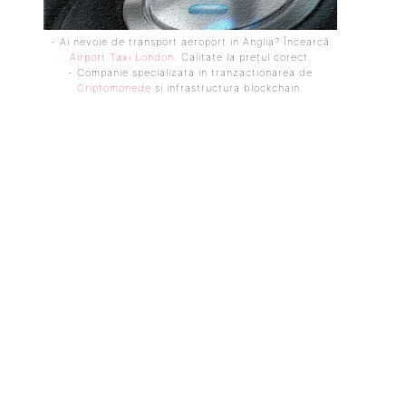
- Ai nevoie de transport aeroport in Anglia? Încearcă
Airport Taxi London
. Calitate la prețul corect.
- Companie specializata in tranzactionarea de
Criptomonede
si infrastructura blockchain.