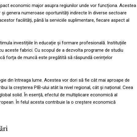
mpact economic major asupra regiunilor unde vor funcționa. Acestea
r și genera numeroase oportunități indirecte în diverse sectoare
estor facilități, până la serviciile suplimentare, fiecare aspect al
ula investițiile în educație și formare profesională. Instituțiile
cu aceste fabrici. Cu scopul de a dezvolta programe de studiu
ă că forța de muncă este pregătită să răspundă cerințelor
ogie din întreaga lume. Acestea vor dori să fie cât mai aproape de
bui la creșterea PIB-ului atât la nivel regional, cât și național. Ceea
obal solid. În esență, efectul de multiplicare economică al
 european. În felul acesta contribuie la o creștere economică
ări