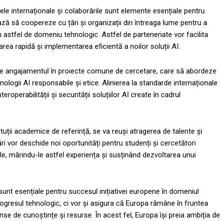
tele internaționale și colaborările sunt elemente esențiale pentru
ază să coopereze cu țări și organizații din întreaga lume pentru a
 astfel de domeniu tehnologic. Astfel de parteneriate vor facilita
ea rapidă și implementarea eficientă a noilor soluții AI.
este angajamentul în proiecte comune de cercetare, care să abordeze
ologii AI responsabile și etice. Alinierea la standarde internaționale
roperabilității și securității soluțiilor AI create în cadrul
stituții academice de referință, se va reuși atragerea de talente și
 vor deschide noi oportunități pentru studenți și cercetători
ale, mărindu-le astfel experiența și susținând dezvoltarea unui
 sunt esențiale pentru succesul inițiativei europene în domeniul
ogresul tehnologic, ci vor și asigura că Europa rămâne în fruntea
inse de cunoștințe și resurse. În acest fel, Europa își preia ambiția de