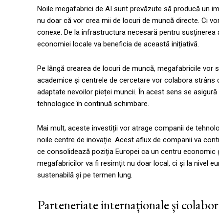
Noile megafabrici de AI sunt prevăzute să producă un i
nu doar că vor crea mii de locuri de muncă directe. Ci vo
conexe. De la infrastructura necesară pentru susținerea ac
economiei locale va beneficia de această inițiativă.
Pe lângă crearea de locuri de muncă, megafabricile vor stim
academice și centrele de cercetare vor colabora strâns 
adaptate nevoilor pieței muncii. În acest sens se asigur
tehnologice în continuă schimbare.
Mai mult, aceste investiții vor atrage companii de tehnol
noile centre de inovație. Acest aflux de companii va contri
ce consolidează poziția Europei ca un centru economic gl
megafabricilor va fi resimțit nu doar local, ci și la nivel
sustenabilă și pe termen lung.
Parteneriate internaționale și colabor