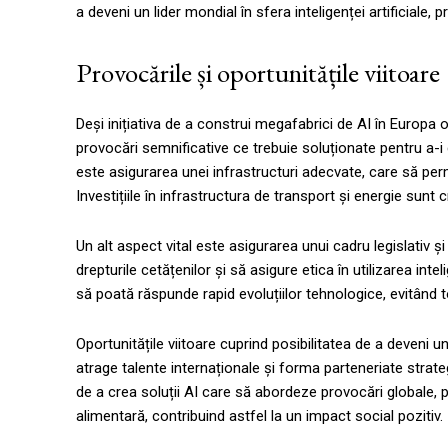
a deveni un lider mondial în sfera inteligenței artificiale,
Provocările și oportunitățile viitoare
Deși inițiativa de a construi megafabrici de AI în Europa 
provocări semnificative ce trebuie soluționate pentru a-i
este asigurarea unei infrastructuri adecvate, care să per
Investițiile în infrastructura de transport și energie sunt 
Un alt aspect vital este asigurarea unui cadru legislativ ș
drepturile cetățenilor și să asigure etica în utilizarea intel
să poată răspunde rapid evoluțiilor tehnologice, evitând 
Oportunitățile viitoare cuprind posibilitatea de a deveni 
atrage talente internaționale și forma parteneriate strat
de a crea soluții AI care să abordeze provocări globale, 
alimentară, contribuind astfel la un impact social pozitiv.