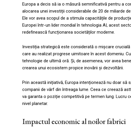
Europa a decis să ia o măsură semnificativă pentru a co
alocarea unei investiții considerabile de 20 de miliarde de
Ele vor avea scopul de a stimula capacitățile de producție
Europei într-un lider mondial în tehnologia AI, acest secto
redefinească funcționarea societăților moderne.
Investiția strategică este considerată o mișcare crucială 
care au realizat progrese uimitoare în acest domeniu. Cum
tehnologie de ultimă oră. Și, de asemenea, vor avea benef
crearea unui ecosistem propice inovării și dezvoltării.
Prin această inițiativă, Europa intenționează nu doar să s
companii de vârf din întreaga lume. Ceea ce creează ast
va garanta o poziție competitivă pe termen lung. Lucru ce
nivel planetar.
Impactul economic al noilor fabrici