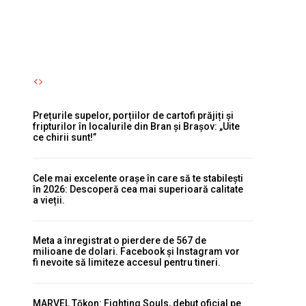
Autori Romeonet.ro
-
7 August 2026
Prețurile supelor, porțiilor de cartofi prăjiți și
fripturilor în localurile din Bran și Brașov: „Uite
ce chirii sunt!”
Cele mai excelente orașe în care să te stabilești
în 2026: Descoperă cea mai superioară calitate
a vieții.
Meta a înregistrat o pierdere de 567 de
milioane de dolari. Facebook și Instagram vor
fi nevoite să limiteze accesul pentru tineri.
MARVEL Tōkon: Fighting Souls, debut oficial pe