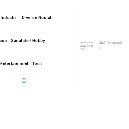
 Industrii
Diverse Noutati
eco
Sanatate / Hobby
sâmbătă,
28.7
București
august 8,
C
2026
i Entertainment
Tech