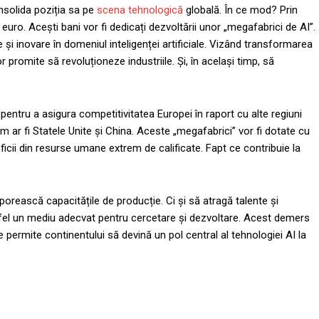
nsolida poziția sa pe
scena tehnologică
globală. În ce mod? Prin
 euro. Acești bani vor fi dedicați dezvoltării unor „megafabrici de AI”.
 și inovare în domeniul inteligenței artificiale. Vizând transformarea
r promite să revoluționeze industriile. Și, în același timp, să
pentru a asigura competitivitatea Europei în raport cu alte regiuni
 ar fi Statele Unite și China. Aceste „megafabrici” vor fi dotate cu
icii din resurse umane extrem de calificate. Fapt ce contribuie la
porească capacitățile de producție. Ci și să atragă talente și
fel un mediu adecvat pentru cercetare și dezvoltare. Acest demers
 permite continentului să devină un pol central al tehnologiei AI la