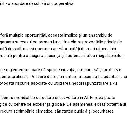
 printr-o abordare deschisă și cooperativă.
oferă multiple oportunități, aceasta implică și un ansamblu de
 garanta succesul pe termen lung. Una dintre provocările principale
mită dezvoltarea și operarea acestor unități de mari dimensiuni.
cruciale pentru a asigura eficiența și sustenabilitatea megafabricilor.
i de reglementare care să sprijine inovația, dar care să și protejeze
igenței artificiale. Politicile de reglementare trebuie să fie adaptabile și
totodată riscurile asociate cu utilizarea necorespunzătoare a AI.
un centru mondial de cercetare și dezvoltare în AI. Europa poate
egice cu centre de excelență globale. De asemenea, există potențialul
precum schimbările climatice, sănătatea publică și securitatea