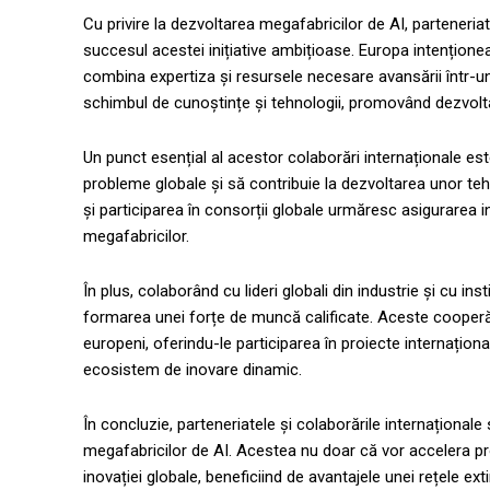
Cu privire la dezvoltarea megafabricilor de AI, parteneria
succesul acestei inițiative ambițioase. Europa intențione
combina expertiza și resursele necesare avansării într-un
schimbul de cunoștințe și tehnologii, promovând dezvoltar
Un punct esențial al acestor colaborări internaționale 
probleme globale și să contribuie la dezvoltarea unor tehn
și participarea în consorții globale urmăresc asigurarea inte
megafabricilor.
În plus, colaborând cu lideri globali din industrie și cu in
formarea unei forțe de muncă calificate. Aceste cooperări
europeni, oferindu-le participarea în proiecte internațion
ecosistem de inovare dinamic.
În concluzie, parteneriatele și colaborările internaționale
megafabricilor de AI. Acestea nu doar că vor accelera pr
inovației globale, beneficiind de avantajele unei rețele ext