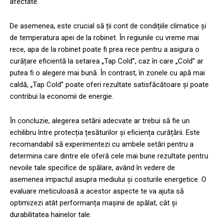
afectate.
De asemenea, este crucial să ții cont de condițiile climatice și
de temperatura apei de la robinet. În regiunile cu vreme mai
rece, apa de la robinet poate fi prea rece pentru a asigura o
curățare eficientă la setarea „Tap Cold”, caz în care „Cold” ar
putea fi o alegere mai bună. În contrast, în zonele cu apă mai
caldă, „Tap Cold” poate oferi rezultate satisfăcătoare și poate
contribui la economii de energie.
În concluzie, alegerea setării adecvate ar trebui să fie un
echilibru între protecția țesăturilor și eficiența curățării. Este
recomandabil să experimentezi cu ambele setări pentru a
determina care dintre ele oferă cele mai bune rezultate pentru
nevoile tale specifice de spălare, având în vedere de
asemenea impactul asupra mediului și costurile energetice. O
evaluare meticuloasă a acestor aspecte te va ajuta să
optimizezi atât performanța mașinii de spălat, cât și
durabilitatea hainelor tale.