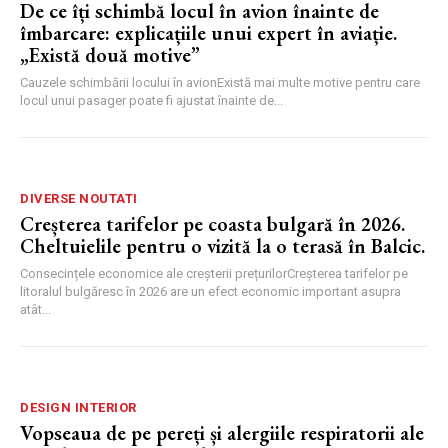
De ce îți schimbă locul în avion înainte de
îmbarcare: explicațiile unui expert în aviație.
„Există două motive”
Cauzele schimbării locului în avionExistă mai multe motive pentru care
locul unui pasager poate fi ajustat înainte de...
DIVERSE NOUTATI
Creșterea tarifelor pe coasta bulgară în 2026.
Cheltuielile pentru o vizită la o terasă în Balcic.
Consecințele economice ale creșterii prețurilorCreșterea tarifelor pe
litoralul bulgăresc în 2026 are un efect economic important asupra
atât...
DESIGN INTERIOR
Vopseaua de pe pereți și alergiile respiratorii ale