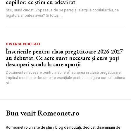
copiilor: ce știm cu adevărat
Știu, sună ciudat. Vopseaua de pe pereți și alergiile copilului tău, ce
legătură ar putea avea? Și totuși,...
DIVERSE NOUTATI
Înscrierile pentru clasa pregătitoare 2026-2027
au debutat. Ce acte sunt necesare și cum poți
descoperi școala la care aparții
Documente necesare pentru înscriereÎnscrierea în clasa pregătitoare
implică o serie de documente esențiale pentru a asigura corectitudinea
și...
Bun venit Romeonet.ro
Romeonet.ro un site de știri / blog de noutăți, dedicat diseminării de