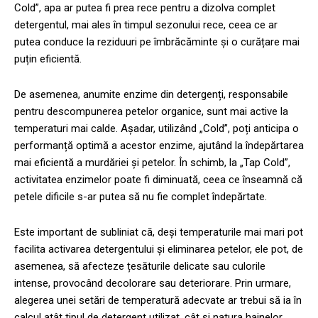
Cold”, apa ar putea fi prea rece pentru a dizolva complet
detergentul, mai ales în timpul sezonului rece, ceea ce ar
putea conduce la reziduuri pe îmbrăcăminte și o curățare mai
puțin eficientă.
De asemenea, anumite enzime din detergenți, responsabile
pentru descompunerea petelor organice, sunt mai active la
temperaturi mai calde. Așadar, utilizând „Cold”, poți anticipa o
performanță optimă a acestor enzime, ajutând la îndepărtarea
mai eficientă a murdăriei și petelor. În schimb, la „Tap Cold”,
activitatea enzimelor poate fi diminuată, ceea ce înseamnă că
petele dificile s-ar putea să nu fie complet îndepărtate.
Este important de subliniat că, deși temperaturile mai mari pot
facilita activarea detergentului și eliminarea petelor, ele pot, de
asemenea, să afecteze țesăturile delicate sau culorile
intense, provocând decolorare sau deteriorare. Prin urmare,
alegerea unei setări de temperatură adecvate ar trebui să ia în
calcul atât tipul de detergent utilizat, cât și natura hainelor