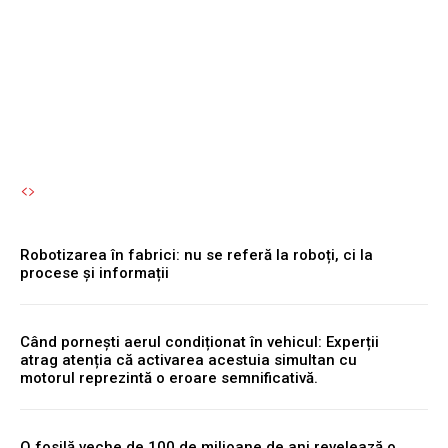
se referă la roboți, ci la
procese și informații
Autori Romeonet.ro
-
7 August 2026
Robotizarea în fabrici: nu se referă la roboți, ci la
procese și informații
Când pornești aerul condiționat în vehicul: Experții
atrag atenția că activarea acestuia simultan cu
motorul reprezintă o eroare semnificativă.
O fosilă veche de 100 de milioane de ani revelează o