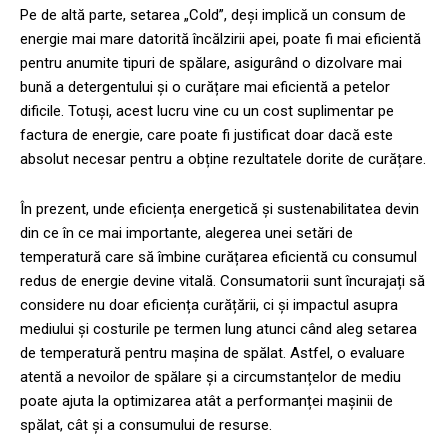
Pe de altă parte, setarea „Cold”, deși implică un consum de
energie mai mare datorită încălzirii apei, poate fi mai eficientă
pentru anumite tipuri de spălare, asigurând o dizolvare mai
bună a detergentului și o curățare mai eficientă a petelor
dificile. Totuși, acest lucru vine cu un cost suplimentar pe
factura de energie, care poate fi justificat doar dacă este
absolut necesar pentru a obține rezultatele dorite de curățare.
În prezent, unde eficiența energetică și sustenabilitatea devin
din ce în ce mai importante, alegerea unei setări de
temperatură care să îmbine curățarea eficientă cu consumul
redus de energie devine vitală. Consumatorii sunt încurajați să
considere nu doar eficiența curățării, ci și impactul asupra
mediului și costurile pe termen lung atunci când aleg setarea
de temperatură pentru mașina de spălat. Astfel, o evaluare
atentă a nevoilor de spălare și a circumstanțelor de mediu
poate ajuta la optimizarea atât a performanței mașinii de
spălat, cât și a consumului de resurse.