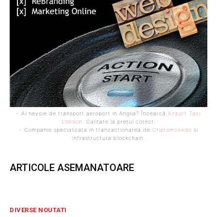
- Ai nevoie de transport aeroport in Anglia? Încearcă
Airport Taxi
London
. Calitate la prețul corect.
- Companie specializata in tranzactionarea de
Criptomonede
si
infrastructura blockchain.
ARTICOLE ASEMANATOARE
DIVERSE NOUTATI