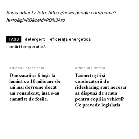
Sursa articol / foto: https://news.google.com/home?
hl=ro&gl=RO&ceid=RO%3Aro
detergent
eficiență energetică
TAGS
setări temperatură
Articolul precedent
Articolul următor
Dinozaurii ar fi ieșit la
Taximetriștii și
lumină cu 10 milioane de
conducătorii de
ani mai devreme decât
ridesharing sunt necesar
am considerat, însă s-au
să dispună de scaun
camuflat de fosile.
pentru copii în vehicul?
Ce prevede legislația