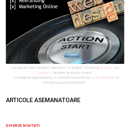
- Ai nevoie de transport aeroport in Anglia? Încearcă
Airport Taxi
London
. Calitate la prețul corect.
- Companie specializata in tranzactionarea de
Criptomonede
si
infrastructura blockchain.
ARTICOLE ASEMANATOARE
DIVERSE NOUTATI