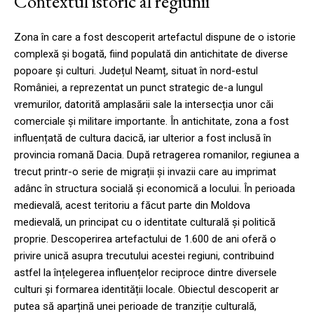
Contextul istoric al regiunii
Zona în care a fost descoperit artefactul dispune de o istorie
complexă și bogată, fiind populată din antichitate de diverse
popoare și culturi. Județul Neamț, situat în nord-estul
României, a reprezentat un punct strategic de-a lungul
vremurilor, datorită amplasării sale la intersecția unor căi
comerciale și militare importante. În antichitate, zona a fost
influențată de cultura dacică, iar ulterior a fost inclusă în
provincia romană Dacia. După retragerea romanilor, regiunea a
trecut printr-o serie de migrații și invazii care au imprimat
adânc în structura socială și economică a locului. În perioada
medievală, acest teritoriu a făcut parte din Moldova
medievală, un principat cu o identitate culturală și politică
proprie. Descoperirea artefactului de 1.600 de ani oferă o
privire unică asupra trecutului acestei regiuni, contribuind
astfel la înțelegerea influențelor reciproce dintre diversele
culturi și formarea identității locale. Obiectul descoperit ar
putea să aparțină unei perioade de tranziție culturală,