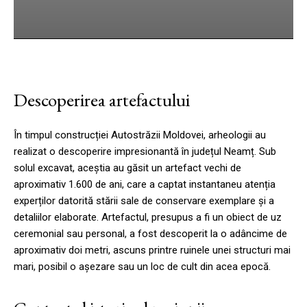
cebook
Twitter
Pinterest
WhatsApp
Descoperirea artefactului
În timpul construcției Autostrăzii Moldovei, arheologii au
realizat o descoperire impresionantă în județul Neamț. Sub
solul excavat, aceștia au găsit un artefact vechi de
aproximativ 1.600 de ani, care a captat instantaneu atenția
experților datorită stării sale de conservare exemplare și a
detaliilor elaborate. Artefactul, presupus a fi un obiect de uz
ceremonial sau personal, a fost descoperit la o adâncime de
aproximativ doi metri, ascuns printre ruinele unei structuri mai
mari, posibil o așezare sau un loc de cult din acea epocă.