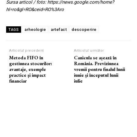
Sursa articol / foto: https://news.google.com/home?
hl=ro&gl=RO&ceid=RO%3Aro
arheologie
artefact
descoperire
TAGS
Articolul precedent
Articolul următor
Metoda FIFO în
Canicula se așează în
gestiunea stocurilor:
România. Previziunea
avantaje, exemple
vremii pentru finalul lunii
practice și impact
iunie și începutul lunii
financiar
iulie