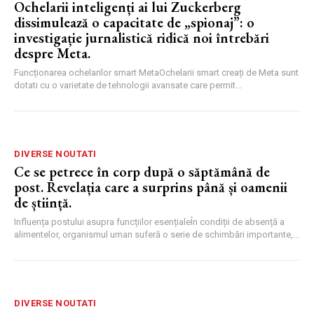
Ochelarii inteligenți ai lui Zuckerberg
dissimulează o capacitate de „spionaj”: o
investigație jurnalistică ridică noi întrebări
despre Meta.
Funcționarea ochelarilor smart MetaOchelarii smart creați de Meta sunt
dotati cu o varietate de tehnologii avansate care permit...
DIVERSE NOUTATI
Ce se petrece în corp după o săptămână de
post. Revelația care a surprins până și oamenii
de știință.
Influența postului asupra funcțiilor esențialeÎn condiții de absență a
alimentelor, organismul uman suferă o serie de schimbări importante,...
DIVERSE NOUTATI