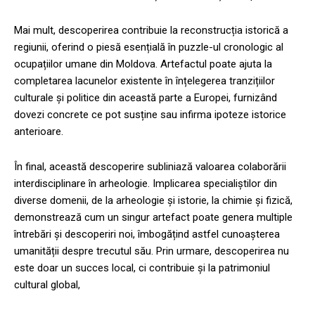
Mai mult, descoperirea contribuie la reconstrucția istorică a
regiunii, oferind o piesă esențială în puzzle-ul cronologic al
ocupațiilor umane din Moldova. Artefactul poate ajuta la
completarea lacunelor existente în înțelegerea tranzițiilor
culturale și politice din această parte a Europei, furnizând
dovezi concrete ce pot susține sau infirma ipoteze istorice
anterioare.
În final, această descoperire subliniază valoarea colaborării
interdisciplinare în arheologie. Implicarea specialiștilor din
diverse domenii, de la arheologie și istorie, la chimie și fizică,
demonstrează cum un singur artefact poate genera multiple
întrebări și descoperiri noi, îmbogățind astfel cunoașterea
umanității despre trecutul său. Prin urmare, descoperirea nu
este doar un succes local, ci contribuie și la patrimoniul
cultural global,