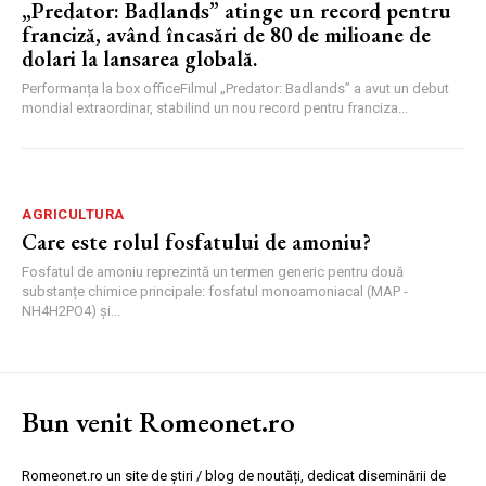
„Predator: Badlands” atinge un record pentru
franciză, având încasări de 80 de milioane de
dolari la lansarea globală.
Performanța la box officeFilmul „Predator: Badlands” a avut un debut
mondial extraordinar, stabilind un nou record pentru franciza...
AGRICULTURA
Care este rolul fosfatului de amoniu?
Fosfatul de amoniu reprezintă un termen generic pentru două
substanțe chimice principale: fosfatul monoamoniacal (MAP -
NH4H2PO4) și...
Bun venit Romeonet.ro
Romeonet.ro un site de știri / blog de noutăți, dedicat diseminării de