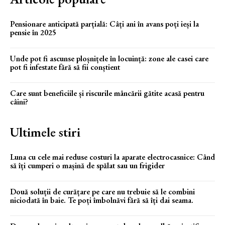
Pensionare anticipată parțială: Câți ani în avans poți ieși la
pensie în 2025
Unde pot fi ascunse ploșnițele în locuință: zone ale casei care
pot fi infestate fără să fii conștient
Care sunt beneficiile și riscurile mâncării gătite acasă pentru
câini?
Ultimele stiri
Luna cu cele mai reduse costuri la aparate electrocasnice: Când
să îți cumperi o mașină de spălat sau un frigider
Două soluții de curățare pe care nu trebuie să le combini
niciodată în baie. Te poți îmbolnăvi fără să îți dai seama.