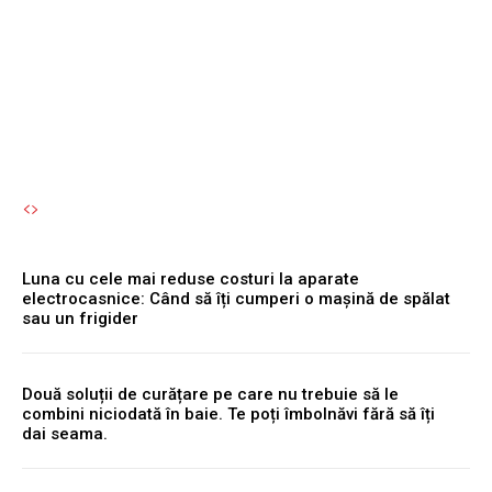
cumperi o mașină de
spălat sau un frigider
Autori Romeonet.ro
-
9 August 2026
Luna cu cele mai reduse costuri la aparate
electrocasnice: Când să îți cumperi o mașină de spălat
sau un frigider
Două soluții de curățare pe care nu trebuie să le
combini niciodată în baie. Te poți îmbolnăvi fără să îți
dai seama.