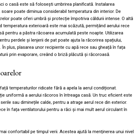
ăci o casă este să folosești umbrirea planificată. Instalarea
a soare poate diminua considerabil temperatura din interior. De
relor poate oferi umbră și protecție împotriva căldurii intense. O altă
ând temperatura exterioară este mai scăzută, permițând aerului rece
chisă pentru a păstra răcoarea acumulată peste noapte. Utilizarea
u perdele și lenjerii de pat poate ajuta la răcorirea spațiului,
a. În plus, plasarea unor recipiente cu apă rece sau gheață în fața
urii prin evaporare, creând o briză plăcută și răcoroasă.
toarelor
ață temperaturilor ridicate fără a apela la aerul condiționat.
ie uniformă a aerului răcoros în întreaga casă. Un truc eficient este
serile sau diminețile calde, pentru a atrage aerul rece din exterior.
în fața ventilatorului pentru a răci și mai mult aerul circulant în
mai confortabil pe timpul verii. Acestea ajută la menținerea unui nivel