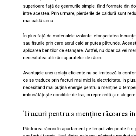
superioare față de geamurile simple, fiind formate din dou
între acestea. Prin urmare, pierderile de căldură sunt red
mai caldă iarna.
În plus față de materialele izolante, etanșeitatea locuinței 
sau fisurile prin care aerul cald ar putea pătrunde. Aceasta
aplicarea benzilor de etanșare. Astfel, nu doar că vei me
necesitatea utilizării aparatelor de răcire.
Avantajele unei izolații eficiente nu se limitează la conf
ce se traduce prin facturi mai mici la electricitate. În pl
necesitând mai puțină energie pentru a menține o temperat
îmbunătățește condițiile de trai, ci reprezintă și o aleger
Trucuri pentru a menține răcoarea în 
Păstrarea răcorii în apartament pe timpul zilei poate fi o