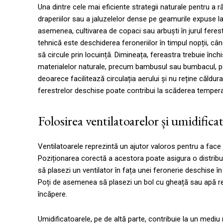
Una dintre cele mai eficiente strategii naturale pentru a r
draperiilor sau a jaluzelelor dense pe geamurile expuse l
asemenea, cultivarea de copaci sau arbuști în jurul ferest
tehnică este deschiderea feroneriilor în timpul nopții, c
să circule prin locuință. Dimineața, fereastra trebuie în
materialelor naturale, precum bambusul sau bumbacul, pentr
deoarece facilitează circulația aerului și nu reține căldur
ferestrelor deschise poate contribui la scăderea temperat
Folosirea ventilatoarelor și umidifica
Ventilatoarele reprezintă un ajutor valoros pentru a face f
Poziționarea corectă a acestora poate asigura o distribuț
să plasezi un ventilator în fața unei feronerie deschise în 
Poți de asemenea să plasezi un bol cu gheață sau apă rece 
încăpere.
Umidificatoarele, pe de altă parte, contribuie la un mediu 