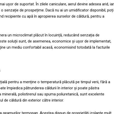
i ușor de suportat. În zilele caniculare, aerul devine adesea arid, iar
 o senzație de prospețime. Dacă nu ai un umidificator disponibil, poți
recipiente cu apă în apropierea surselor de căldură, pentru a
era un microclimat plăcut în locuință, reducând senzația de
ceste soluții sunt, de asemenea, economice și ușor de implementat,
ține un mediu confortabil acasă, economisind totodată la facturile
a
ială pentru a menține o temperatură plăcută pe timpul verii, fără a
ate împiedica pătrunderea căldurii în interior și poate păstra
 minerală, polistirenul sau spuma poliuretanică, sunt excelente
l de căldură din exterior către interior.
area geamurilor termopan. Acestea dispun de proprietăți izolante mult