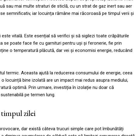
ă sau mai multe straturi de sticlă, cu un strat de gaz inert sau aer
use semnificativ, iar locuința rămâne mai răcoroasă pe timpul verii și
este vitală. Este esențial să verifici și să sigilezi toate crăpăturile
 se poate face fie cu garnituri pentru uși și feronerie, fie prin
nține o temperatură plăcută, dar vei și economisi energie, reducând
ortul termic. Aceasta ajută la reducerea consumului de energie, ceea
us, o locuință bine izolată are un impact mai redus asupra mediului,
ură optimă. Prin urmare, investiția în izolație nu doar că
e sustenabilă pe termen lung.
timpul zilei
 provocare, dar există câteva trucuri simple care pot îmbunătăți