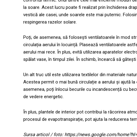
confortul termic. Unul dintre cele mai eficiente moduri 
la soare. Acest lucru poate fi realizat prin închiderea drape
vestică ale casei, unde soarele este mai puternic. Folosin
respingerea razelor solare.
Poți, de asemenea, să folosești ventilatoarele în mod st
circulația aerului în locuință. Plasează ventilatoarele ast
aerului mai rece. În plus, evită utilizarea aparatelor el
spălat vase, în timpul zilei. În schimb, încearcă să găte
Un alt truc util este utilizarea textilelor din materiale nat
Acestea permit o mai bună circulație a aerului și ajută la
asemenea, poți înlocui becurile cu incandescență cu becur
de vedere energetic.
În plus, plantele de interior pot contribui la răcorirea at
procesul de evapotranspirație, pot ajuta la reducerea tem
Sursa articol / foto: https://news.google.com/home?