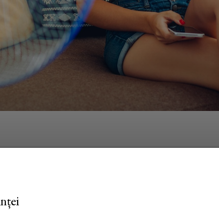
Facebook
Twitter
Pinterest
W
nței