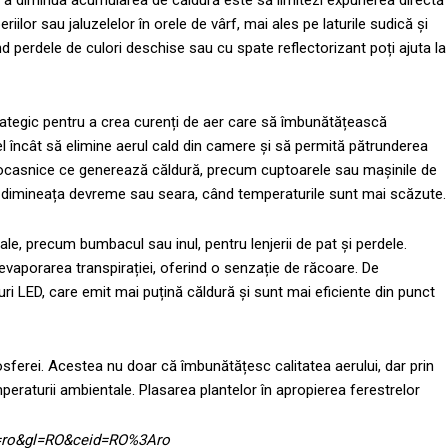
de a diminua acumularea de căldură este să limitezi expunerea directă
riilor sau jaluzelelor în orele de vârf, mai ales pe laturile sudică și
d perdele de culori deschise sau cu spate reflectorizant poți ajuta la
rategic pentru a crea curenți de aer care să îmbunătățească
fel încât să elimine aerul cald din camere și să permită pătrunderea
ectrocasnice ce generează căldură, precum cuptoarele sau mașinile de
ști dimineața devreme sau seara, când temperaturile sunt mai scăzute.
urale, precum bumbacul sau inul, pentru lenjerii de pat și perdele.
 evaporarea transpirației, oferind o senzație de răcoare. De
i LED, care emit mai puțină căldură și sunt mai eficiente din punct
mosferei. Acestea nu doar că îmbunătățesc calitatea aerului, dar prin
peraturii ambientale. Plasarea plantelor în apropierea ferestrelor
hl=ro&gl=RO&ceid=RO%3Aro