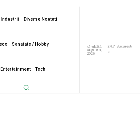
 Industrii
Diverse Noutati
eco
Sanatate / Hobby
sâmbătă,
24.7
București
august 8,
C
2026
i Entertainment
Tech