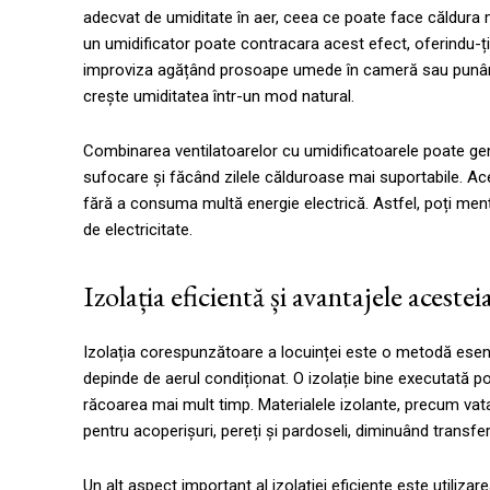
adecvat de umiditate în aer, ceea ce poate face căldura ma
un umidificator poate contracara acest efect, oferindu-ți
improviza agățând prosoape umede în cameră sau punând 
crește umiditatea într-un mod natural.
Combinarea ventilatoarelor cu umidificatoarele poate gen
sufocare și făcând zilele călduroase mai suportabile. A
fără a consuma multă energie electrică. Astfel, poți men
de electricitate.
Izolația eficientă și avantajele acestei
Izolația corespunzătoare a locuinței este o metodă esenț
depinde de aerul condiționat. O izolație bine executată po
răcoarea mai mult timp. Materialele izolante, precum vata
pentru acoperișuri, pereți și pardoseli, diminuând transferu
Un alt aspect important al izolației eficiente este utiliz