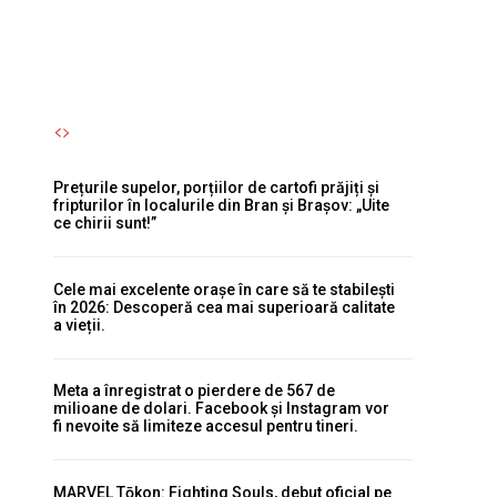
Autori Romeonet.ro
-
7 August 2026
Prețurile supelor, porțiilor de cartofi prăjiți și
fripturilor în localurile din Bran și Brașov: „Uite
ce chirii sunt!”
Cele mai excelente orașe în care să te stabilești
în 2026: Descoperă cea mai superioară calitate
a vieții.
Meta a înregistrat o pierdere de 567 de
milioane de dolari. Facebook și Instagram vor
fi nevoite să limiteze accesul pentru tineri.
MARVEL Tōkon: Fighting Souls, debut oficial pe