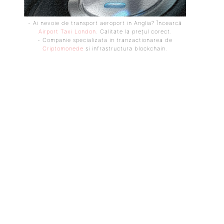
- Ai nevoie de transport aeroport in Anglia? Încearcă
Airport Taxi London
. Calitate la prețul corect.
- Companie specializata in tranzactionarea de
Criptomonede
si infrastructura blockchain.