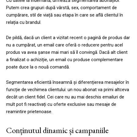
Cu datele la îndemână, urmează segmentarea abonaților.
Putem crea grupuri după vârstă, sex, comportament de
cumpărare, stil de viață sau etapa în care se află clientul în
relația cu brandul.
De pildă, dacă un client a vizitat recent o pagină de produs dar
nu a cumpărat, un email care oferă o reducere pentru acel
produs va avea șanse mai mari să îl convingă. Dacă alt client
a finalizat o achiziție, un email cu produse complementare
poate duce la o nouă comandă.
Segmentarea eficientă înseamnă și diferențierea mesajelor în
funcție de vechimea clientului: un nou abonat va primi altceva
decât un client fidel. Cei care nu au mai deschis emailuri de
mult pot fi reactivați cu oferte exclusive sau mesaje de
reamintire prietenoase.
Conținutul dinamic și campaniile