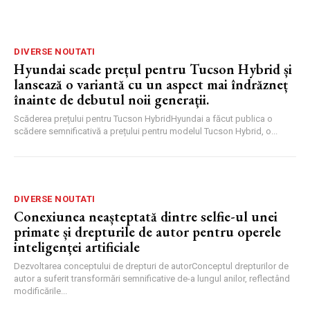
DIVERSE NOUTATI
Hyundai scade prețul pentru Tucson Hybrid și
lansează o variantă cu un aspect mai îndrăzneț
înainte de debutul noii generații.
Scăderea prețului pentru Tucson HybridHyundai a făcut publica o
scădere semnificativă a prețului pentru modelul Tucson Hybrid, o...
DIVERSE NOUTATI
Conexiunea neașteptată dintre selfie-ul unei
primate și drepturile de autor pentru operele
inteligenței artificiale
Dezvoltarea conceptului de drepturi de autorConceptul drepturilor de
autor a suferit transformări semnificative de-a lungul anilor, reflectând
modificările...