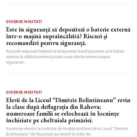
DIVERSE NOUTATI
Este în siguranță să depozitezi o baterie externă
într-o mașină supraîncălzită? Riscuri și
recomandări pentru siguranță.
Riscurile expunerii bateriei la temperaturi mariExpunerea unei baterii
externe la căldură extremă poate avea efecte severe asupra
siguranței...
DIVERSE NOUTATI
Elevii de la Liceul “Dimitrie Bolintineanu” revin
la clase după deflagrația din Rahova;
numeroase familii se relochează în locuințe
închiriate pe cheltuiala primăriei.
Revenirea elevilor la instituția de învățământElevii de la Liceul “Dimitrie
Bolintineanu” din București au revenit la orele de...