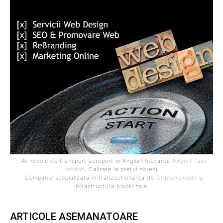
- Ai nevoie de transport aeroport in Anglia? Încearcă
Airport Taxi
London
. Calitate la prețul corect.
- Companie specializata in tranzactionarea de
Criptomonede
si
infrastructura blockchain.
ARTICOLE ASEMANATOARE