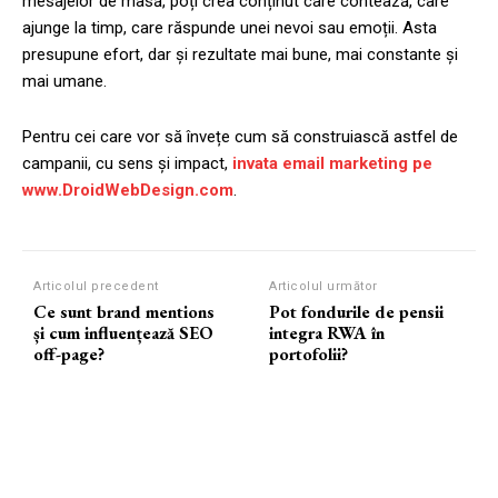
mesajelor de masă, poți crea conținut care contează, care
ajunge la timp, care răspunde unei nevoi sau emoții. Asta
presupune efort, dar și rezultate mai bune, mai constante și
mai umane.
Pentru cei care vor să învețe cum să construiască astfel de
campanii, cu sens și impact,
invata email marketing pe
www.DroidWebDesign.com
.
Articolul precedent
Articolul următor
Ce sunt brand mentions
Pot fondurile de pensii
și cum influențează SEO
integra RWA în
off-page?
portofolii?