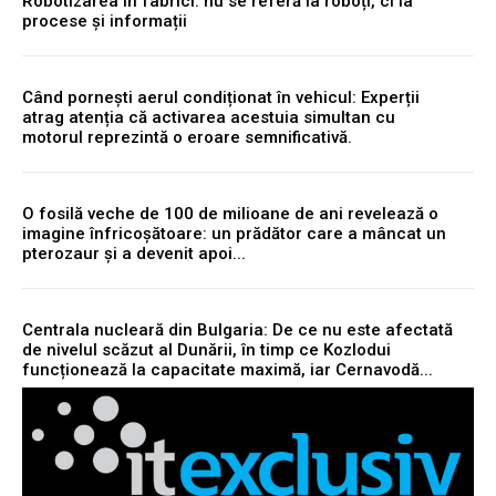
Robotizarea în fabrici: nu se referă la roboți, ci la
procese și informații
Când pornești aerul condiționat în vehicul: Experții
atrag atenția că activarea acestuia simultan cu
motorul reprezintă o eroare semnificativă.
O fosilă veche de 100 de milioane de ani revelează o
imagine înfricoșătoare: un prădător care a mâncat un
pterozaur și a devenit apoi...
Centrala nucleară din Bulgaria: De ce nu este afectată
de nivelul scăzut al Dunării, în timp ce Kozlodui
funcționează la capacitate maximă, iar Cernavodă...