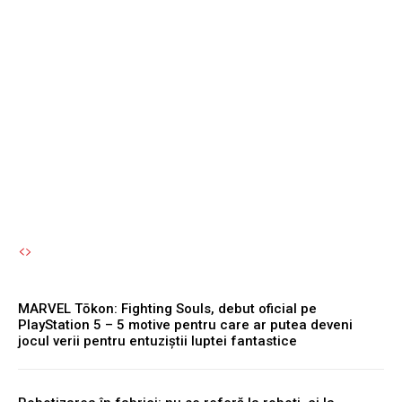
PlayStation 5 – 5 motive
pentru care ar putea
deveni jocul verii pentru
entuziștii luptei fantastice
Autori Romeonet.ro
-
7 August 2026
MARVEL Tōkon: Fighting Souls, debut oficial pe
PlayStation 5 – 5 motive pentru care ar putea deveni
jocul verii pentru entuziștii luptei fantastice