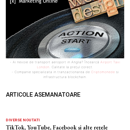
- Ai nevoie de transport aeroport in Anglia? Încearcă
Airport Taxi
London
. Calitate la prețul corect.
- Companie specializata in tranzactionarea de
Criptomonede
si
infrastructura blockchain.
ARTICOLE ASEMANATOARE
DIVERSE NOUTATI
TikTok, YouTube, Facebook și alte rețele