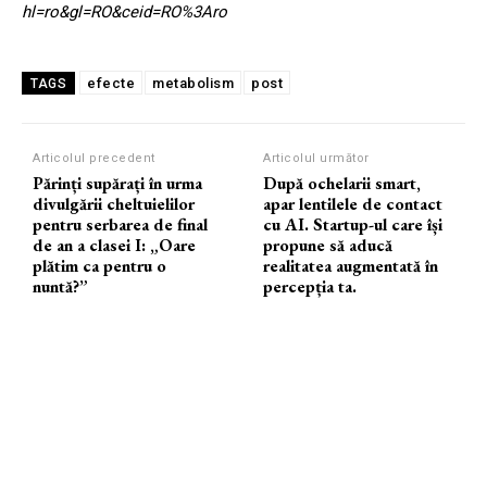
hl=ro&gl=RO&ceid=RO%3Aro
efecte
metabolism
post
TAGS
Articolul precedent
Articolul următor
Părinți supărați în urma
După ochelarii smart,
divulgării cheltuielilor
apar lentilele de contact
pentru serbarea de final
cu AI. Startup-ul care își
de an a clasei I: „Oare
propune să aducă
plătim ca pentru o
realitatea augmentată în
nuntă?”
percepția ta.