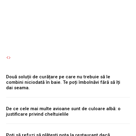
Te poți îmbolnăvi fără să îți
dai seama.
Autori Romeonet.ro
-
8 August 2026
Două soluții de curățare pe care nu trebuie să le
combini niciodată în baie. Te poți îmbolnăvi fără să îți
dai seama.
De ce cele mai multe avioane sunt de culoare albă: o
justificare privind cheltuielile
Poți să refuzi să plătești nota la restaurant dacă