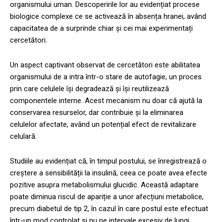
organismului uman. Descoperirile lor au evidențiat procese
biologice complexe ce se activează în absența hranei, având
capacitatea de a surprinde chiar și cei mai experimentați
cercetători.
Un aspect captivant observat de cercetători este abilitatea
organismului de a intra într-o stare de autofagie, un proces
prin care celulele își degradează și își reutilizează
componentele interne. Acest mecanism nu doar că ajută la
conservarea resurselor, dar contribuie și la eliminarea
celulelor afectate, având un potențial efect de revitalizare
celulară.
Studiile au evidențiat că, în timpul postului, se înregistrează o
creștere a sensibilității la insulină, ceea ce poate avea efecte
pozitive asupra metabolismului glucidic. Această adaptare
poate diminua riscul de apariție a unor afecțiuni metabolice,
precum diabetul de tip 2, în cazul în care postul este efectuat
într-un mod controlat și nu pe intervale excesiv de lungi.