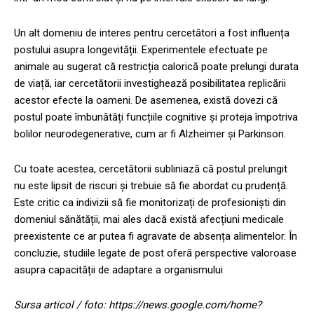
Un alt domeniu de interes pentru cercetători a fost influența
postului asupra longevității. Experimentele efectuate pe
animale au sugerat că restricția calorică poate prelungi durata
de viață, iar cercetătorii investighează posibilitatea replicării
acestor efecte la oameni. De asemenea, există dovezi că
postul poate îmbunătăți funcțiile cognitive și proteja împotriva
bolilor neurodegenerative, cum ar fi Alzheimer și Parkinson.
Cu toate acestea, cercetătorii subliniază că postul prelungit
nu este lipsit de riscuri și trebuie să fie abordat cu prudență.
Este critic ca indivizii să fie monitorizați de profesioniști din
domeniul sănătății, mai ales dacă există afecțiuni medicale
preexistente ce ar putea fi agravate de absența alimentelor. În
concluzie, studiile legate de post oferă perspective valoroase
asupra capacității de adaptare a organismului
Sursa articol / foto: https://news.google.com/home?