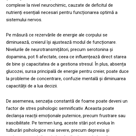
complexe la nivel neurochimic, cauzate de deficitul de
nutrienți esențiali necesari pentru funcționarea optimă a
sistemului nervos.
Pe măsură ce rezervările de energie ale corpului se
diminuează, creierul își ajustează modul de funcționare.
Nivelurile de neurotransmițători, precum serotonina și
dopamina, pot fi afectate, ceea ce influențează direct starea
de bine și capacitatea de a gestiona stresul. În plus, absența
glucozei, sursa principală de energie pentru creier, poate duce
la probleme de concentrare, confuzie mentală și diminuarea
capacității de a lua decizii.
De asemenea, senzația constantă de foame poate deveni un
factor de stres psihologic semnificativ. Aceasta poate
declanșa reacții emoționale puternice, precum frustrare sau
irascibilitate. Pe termen lung, aceste stări pot evolua în
tulburări psihologice mai severe, precum depresia și