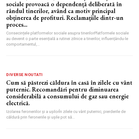
sociale provoacă o dependență deliberată în
rândul tinerilor, având ca motiv principal
obținerea de profituri. Reclamațiile dintr-un
proces...
Consecințele platformelor sociale asupra tinerilorPlatformele sociale
au devenit o parte esențială a rutinei zilnice a tinerilor, influențându-le
comportamentul,...
DIVERSE NOUTATI
Cum să păstrezi căldura în casă în zilele cu vânt
puternic. Recomandări pentru diminuarea
considerabilă a consumului de gaz sau energie
electrică.
Izolarea feroneriilor și a ușilorÎn zilele cu vânt puternic, pierderile de
căldură prin feroneriile și ușile pot să...