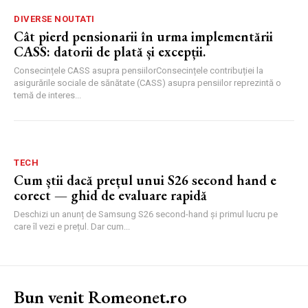
DIVERSE NOUTATI
Cât pierd pensionarii în urma implementării
CASS: datorii de plată și excepții.
Consecințele CASS asupra pensiilorConsecințele contribuției la
asigurările sociale de sănătate (CASS) asupra pensiilor reprezintă o
temă de interes...
TECH
Cum știi dacă prețul unui S26 second hand e
corect — ghid de evaluare rapidă
Deschizi un anunț de Samsung S26 second-hand și primul lucru pe
care îl vezi e prețul. Dar cum...
Bun venit Romeonet.ro