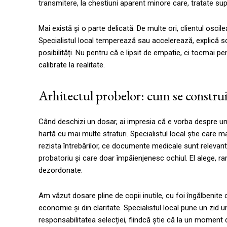
transmitere, la chestiuni aparent minore care, tratate sup
Mai există și o parte delicată. De multe ori, clientul oscil
Specialistul local temperează sau accelerează, explică sc
posibilități. Nu pentru că e lipsit de empatie, ci tocmai 
calibrate la realitate.
Arhitectul probelor: cum se construie
Când deschizi un dosar, ai impresia că e vorba despre un
hartă cu mai multe straturi. Specialistul local știe care m
rezista întrebărilor, ce documente medicale sunt relevante
probatoriu și care doar împăienjenesc ochiul. El alege, ra
dezordonate.
Am văzut dosare pline de copii inutile, cu foi îngălbenite 
economie și din claritate. Specialistul local pune un zid 
responsabilitatea selecției, fiindcă știe că la un moment 