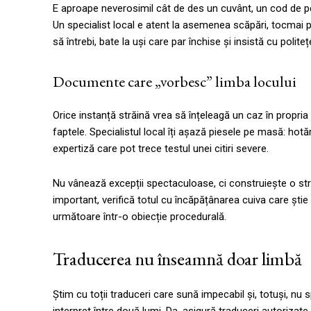
E aproape neverosimil cât de des un cuvânt, un cod de p
Un specialist local e atent la asemenea scăpări, tocmai p
să întrebi, bate la uși care par închise și insistă cu poli
Documente care „vorbesc” limba locului
Orice instanță străină vrea să înțeleagă un caz în propria 
faptele. Specialistul local îți așază piesele pe masă: hot
expertiză care pot trece testul unei citiri severe.
Nu vânează excepții spectaculoase, ci construiește o stru
important, verifică totul cu încăpățânarea cuiva care ști
următoare într-o obiecție procedurală.
Traducerea nu înseamnă doar limbă
Știm cu toții traduceri care sună impecabil și, totuși, nu