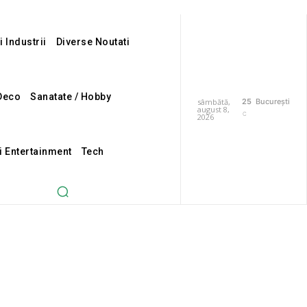
i Industrii
Diverse Noutati
Deco
Sanatate / Hobby
sâmbătă,
25
București
august 8,
C
2026
i Entertainment
Tech