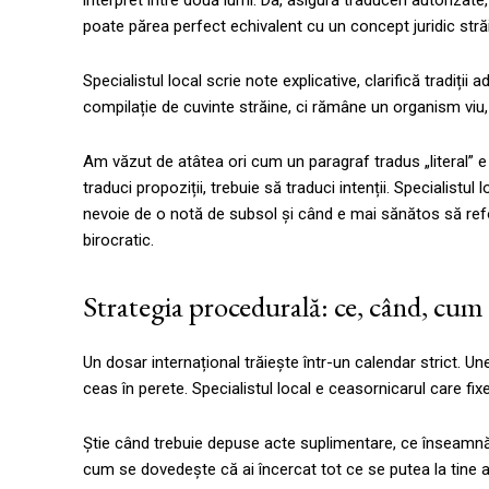
interpret între două lumi. Da, asigură traduceri autorizat
poate părea perfect echivalent cu un concept juridic străi
Specialistul local scrie note explicative, clarifică tradiții
compilație de cuvinte străine, ci rămâne un organism viu, c
Am văzut de atâtea ori cum un paragraf tradus „literal” e 
traduci propoziții, trebuie să traduci intenții. Specialistu
nevoie de o notă de subsol și când e mai sănătos să reformu
birocratic.
Strategia procedurală: ce, când, cum 
Un dosar internațional trăiește într-un calendar strict. Une
ceas în perete. Specialistul local e ceasornicarul care f
Știe când trebuie depuse acte suplimentare, ce înseamnă „
cum se dovedește că ai încercat tot ce se putea la tine a