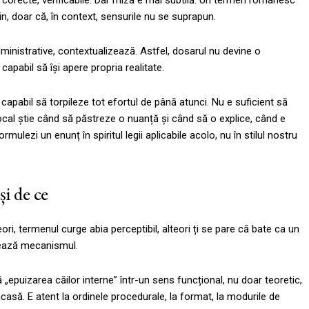
e, corecte, verificabile. Dar miza e mai subtilă. Un termen românesc
n, doar că, în context, sensurile nu se suprapun.
 administrative, contextualizează. Astfel, dosarul nu devine o
apabil să își apere propria realitate.
capabil să torpileze tot efortul de până atunci. Nu e suficient să
l local știe când să păstreze o nuanță și când să o explice, când e
lezi un enunț în spiritul legii aplicabile acolo, nu în stilul nostru
și de ce
ori, termenul curge abia perceptibil, alteori ți se pare că bate ca un
ixează mecanismul.
epuizarea căilor interne” într-un sens funcțional, nu doar teoretic,
casă. E atent la ordinele procedurale, la format, la modurile de