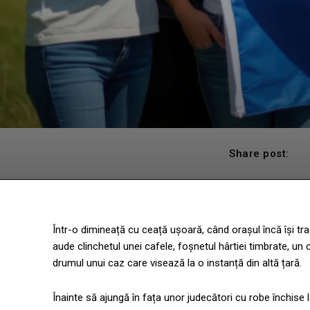
Share post:
Într-o dimineață cu ceață ușoară, când orașul încă își trag
aude clinchetul unei cafele, foșnetul hârtiei timbrate, un
drumul unui caz care visează la o instanță din altă țară.
Înainte să ajungă în fața unor judecători cu robe închise l