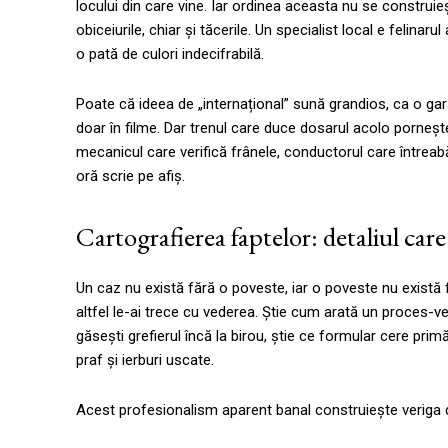
locului din care vine. Iar ordinea aceasta nu se construieș
obiceiurile, chiar și tăcerile. Un specialist local e felina
o pată de culori indecifrabilă.
Poate că ideea de „internațional” sună grandios, ca o ga
doar în filme. Dar trenul care duce dosarul acolo pornește
mecanicul care verifică frânele, conductorul care întreabă 
oră scrie pe afiș.
Cartografierea faptelor: detaliul car
Un caz nu există fără o poveste, iar o poveste nu există 
altfel le-ai trece cu vederea. Știe cum arată un proces-ve
găsești grefierul încă la birou, știe ce formular cere prim
praf și ierburi uscate.
Acest profesionalism aparent banal construiește veriga d