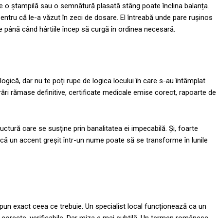
e o ștampilă sau o semnătură plasată stâng poate înclina balanța.
entru că le-a văzut în zeci de dosare. El întreabă unde pare rușinos
tețe până când hârtiile încep să curgă în ordinea necesară.
logică, dar nu te poți rupe de logica locului în care s-au întâmplat
ărâri rămase definitive, certificate medicale emise corect, rapoarte de
ctură care se susține prin banalitatea ei impecabilă. Și, foarte
e că un accent greșit într-un nume poate să se transforme în lunile
 spun exact ceea ce trebuie. Un specialist local funcționează ca un