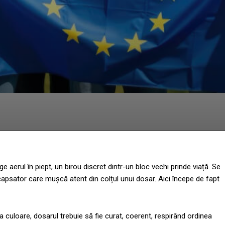
Facebook
Twitter
Pinterest
W
e aerul în piept, un birou discret dintr-un bloc vechi prinde viață. Se
 capsator care mușcă atent din colțul unui dosar. Aici începe de fapt
a culoare, dosarul trebuie să fie curat, coerent, respirând ordinea