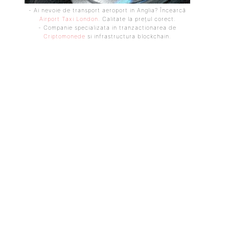
- Ai nevoie de transport aeroport in Anglia? Încearcă
Airport Taxi London
. Calitate la prețul corect.
- Companie specializata in tranzactionarea de
Criptomonede
si infrastructura blockchain.