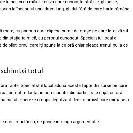
te în aer, ci cu mâinile cuiva care cunoaște străzile, ghișeele,
rul aprins la începutul unui drum lung, ghidul fără de care harta rămâne
ră mare, cu panouri care clipesc nume de orașe pe care le-ai văzut
 din stația ta mică, cu peronul cunoscut. Specialistul local e
de bilet, omul care îți spune la ce oră chiar pleacă trenul, nu la ce
e schimbă totul
fără fapte. Specialistul local adună aceste fapte din surse pe care
rbal corect redactat în comisariatul din cartier, știe după ce oră
ăria ca să elibereze o copie legalizată dintr-o arhivă care miroase a
e care, mai târziu, se prinde întreaga argumentație.