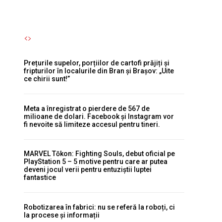
Prețurile supelor, porțiilor de cartofi prăjiți și
fripturilor în localurile din Bran și Brașov: „Uite
ce chirii sunt!”
Meta a înregistrat o pierdere de 567 de
milioane de dolari. Facebook și Instagram vor
fi nevoite să limiteze accesul pentru tineri.
MARVEL Tōkon: Fighting Souls, debut oficial pe
PlayStation 5 – 5 motive pentru care ar putea
deveni jocul verii pentru entuziștii luptei
fantastice
Robotizarea în fabrici: nu se referă la roboți, ci
la procese și informații