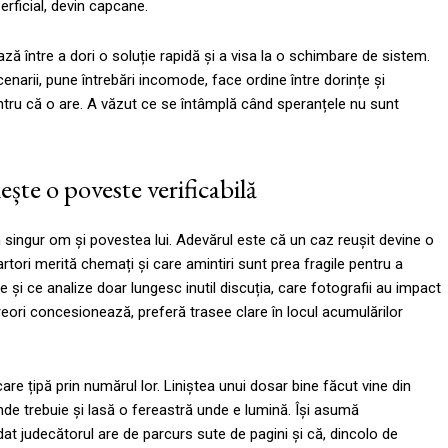
erficial, devin capcane.
ează între a dori o soluție rapidă și a visa la o schimbare de sistem.
enarii, pune întrebări incomode, face ordine între dorințe și
pentru că o are. A văzut ce se întâmplă când speranțele nu sunt
ște o poveste verificabilă
 singur om și povestea lui. Adevărul este că un caz reușit devine o
artori merită chemați și care amintiri sunt prea fragile pentru a
 și ce analize doar lungesc inutil discuția, care fotografii au impact
reori concesionează, preferă trasee clare în locul acumulărilor
care țipă prin numărul lor. Liniștea unui dosar bine făcut vine din
unde trebuie și lasă o fereastră unde e lumină. Își asumă
dat judecătorul are de parcurs sute de pagini și că, dincolo de