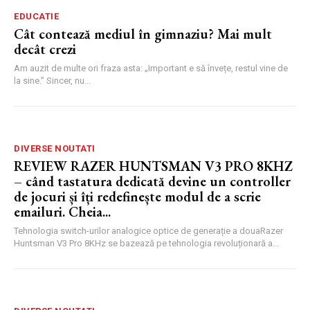
EDUCATIE
Cât contează mediul în gimnaziu? Mai mult
decât crezi
Am auzit de multe ori fraza asta: „Important e să învețe, restul vine de
la sine.” Sincer, nu...
DIVERSE NOUTATI
REVIEW RAZER HUNTSMAN V3 PRO 8KHZ
– când tastatura dedicată devine un controller
de jocuri și îți redefinește modul de a scrie
emailuri. Cheia...
Tehnologia switch-urilor analogice optice de generație a douaRazer
Huntsman V3 Pro 8KHz se bazează pe tehnologia revoluționară a...