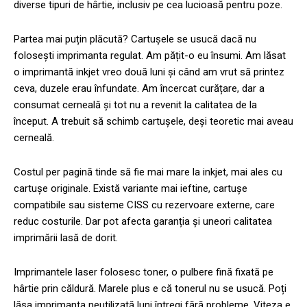
diverse tipuri de hârtie, inclusiv pe cea lucioasă pentru poze.
Partea mai puțin plăcută? Cartușele se usucă dacă nu
folosești imprimanta regulat. Am pățit-o eu însumi. Am lăsat
o imprimantă inkjet vreo două luni și când am vrut să printez
ceva, duzele erau înfundate. Am încercat curățare, dar a
consumat cerneală și tot nu a revenit la calitatea de la
început. A trebuit să schimb cartușele, deși teoretic mai aveau
cerneală.
Costul per pagină tinde să fie mai mare la inkjet, mai ales cu
cartușe originale. Există variante mai ieftine, cartușe
compatibile sau sisteme CISS cu rezervoare externe, care
reduc costurile. Dar pot afecta garanția și uneori calitatea
imprimării lasă de dorit.
Imprimantele laser folosesc toner, o pulbere fină fixată pe
hârtie prin căldură. Marele plus e că tonerul nu se usucă. Poți
lăsa imprimanta neutilizată luni întregi fără probleme. Viteza e