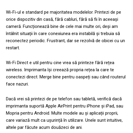
Wi-Fi-ul e standard pe majoritatea modelelor. Printezi de pe
orice dispozitiv din casă, fără cabluri, fără să fii în aceeași
cameră. Funcționează bine de cele mai multe ori, deși am
întâlnit situații în care conexiunea era instabilă și trebuia să
reconectez periodic. Frustrant, dar se rezolvă de obicei cu un
restart.
Wi-Fi Direct e util pentru cine vrea să printeze fără rețea
wireless. Imprimanta își creează propria rețea la care te
conectezi direct. Merge bine pentru oaspeți sau când routerul
face nazuri.
Dacă vrei să printezi de pe telefon sau tabletă, verifică dacă
imprimanta suportă Apple AirPrint pentru iPhone și iPad, sau
Mopria pentru Android. Multe modele au și aplicații proprii,
care variază mult ca ușurință în utilizare. Unele sunt intuitive,
altele par făcute acum douăzeci de ani.