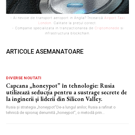
- Ai nevoie de transport aeroport in Anglia? Încearcă
Airport Taxi
London
. Calitate la prețul corect.
- Companie specializata in tranzactionarea de
Criptomonede
si
infrastructura blockchain.
ARTICOLE ASEMANATOARE
DIVERSE NOUTATI
Capcana „honeypot” în tehnologie: Rusia
utilizează seducția pentru a sustrage secrete de
la inginerii și liderii din Silicon Valley.
Rusia și strategia „honeypot”De-a lungul anilor, Rusia a rafinat o
tehnică de spionaj denumită „honeypot”, o metodă prin...