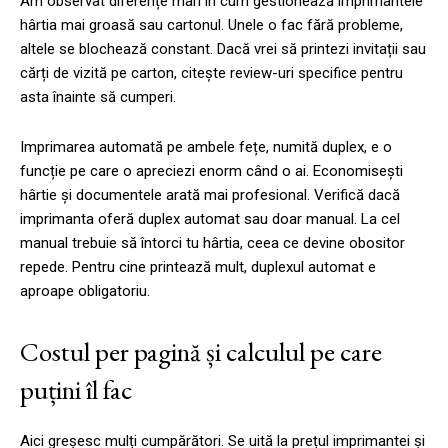
Am observat diferențe mari în cum gestionează imprimantele
hârtia mai groasă sau cartonul. Unele o fac fără probleme,
altele se blochează constant. Dacă vrei să printezi invitații sau
cărți de vizită pe carton, citește review-uri specifice pentru
asta înainte să cumperi.
Imprimarea automată pe ambele fețe, numită duplex, e o
funcție pe care o apreciezi enorm când o ai. Economisești
hârtie și documentele arată mai profesional. Verifică dacă
imprimanta oferă duplex automat sau doar manual. La cel
manual trebuie să întorci tu hârtia, ceea ce devine obositor
repede. Pentru cine printează mult, duplexul automat e
aproape obligatoriu.
Costul per pagină și calculul pe care
puțini îl fac
Aici greșesc mulți cumpărători. Se uită la prețul imprimantei și