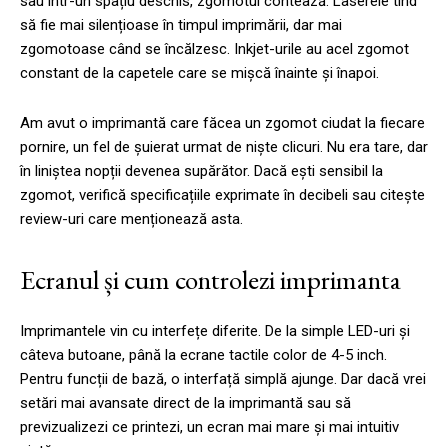
sau într-un spațiu deschis, zgomotul contează. Laserele tind
să fie mai silențioase în timpul imprimării, dar mai
zgomotoase când se încălzesc. Inkjet-urile au acel zgomot
constant de la capetele care se mișcă înainte și înapoi.
Am avut o imprimantă care făcea un zgomot ciudat la fiecare
pornire, un fel de șuierat urmat de niște clicuri. Nu era tare, dar
în liniștea nopții devenea supărător. Dacă ești sensibil la
zgomot, verifică specificațiile exprimate în decibeli sau citește
review-uri care menționează asta.
Ecranul și cum controlezi imprimanta
Imprimantele vin cu interfețe diferite. De la simple LED-uri și
câteva butoane, până la ecrane tactile color de 4-5 inch.
Pentru funcții de bază, o interfață simplă ajunge. Dar dacă vrei
setări mai avansate direct de la imprimantă sau să
previzualizezi ce printezi, un ecran mai mare și mai intuitiv