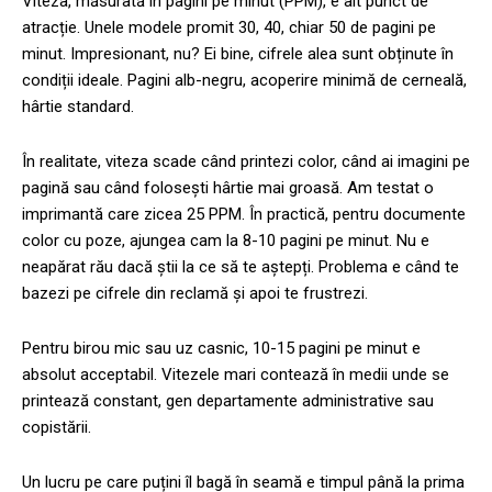
Viteza, măsurată în pagini pe minut (PPM), e alt punct de
atracție. Unele modele promit 30, 40, chiar 50 de pagini pe
minut. Impresionant, nu? Ei bine, cifrele alea sunt obținute în
condiții ideale. Pagini alb-negru, acoperire minimă de cerneală,
hârtie standard.
În realitate, viteza scade când printezi color, când ai imagini pe
pagină sau când folosești hârtie mai groasă. Am testat o
imprimantă care zicea 25 PPM. În practică, pentru documente
color cu poze, ajungea cam la 8-10 pagini pe minut. Nu e
neapărat rău dacă știi la ce să te aștepți. Problema e când te
bazezi pe cifrele din reclamă și apoi te frustrezi.
Pentru birou mic sau uz casnic, 10-15 pagini pe minut e
absolut acceptabil. Vitezele mari contează în medii unde se
printează constant, gen departamente administrative sau
copistării.
Un lucru pe care puțini îl bagă în seamă e timpul până la prima