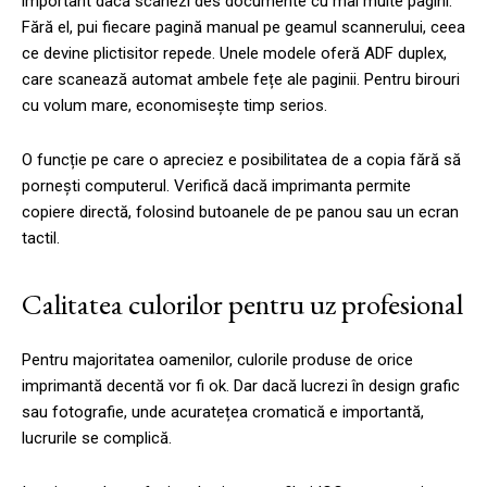
important dacă scanezi des documente cu mai multe pagini.
Fără el, pui fiecare pagină manual pe geamul scannerului, ceea
ce devine plictisitor repede. Unele modele oferă ADF duplex,
care scanează automat ambele fețe ale paginii. Pentru birouri
cu volum mare, economisește timp serios.
O funcție pe care o apreciez e posibilitatea de a copia fără să
pornești computerul. Verifică dacă imprimanta permite
copiere directă, folosind butoanele de pe panou sau un ecran
tactil.
Calitatea culorilor pentru uz profesional
Pentru majoritatea oamenilor, culorile produse de orice
imprimantă decentă vor fi ok. Dar dacă lucrezi în design grafic
sau fotografie, unde acuratețea cromatică e importantă,
lucrurile se complică.