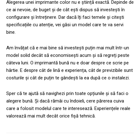
Alegerea unei imprimante color nu e știință exactă. Depinde de
ce ai nevoie, de buget și de cât ești dispus să investești în
configurare și întreținere. Dar dacă îți faci temele și citești
specificațiile cu atenție, vei găsi un model care te va servi
bine.
Am învățat că e mai bine să investești puțin mai mult într-un
model solid decât să economisești acum și să regreți peste
câteva luni. O imprimantă bună nu e doar despre ce scrie pe
hârtie. E despre cât de lină e experiența, cât de previzibile sunt
costurile și cât de puțin te gândești la ea după ce o instalezi.
Sper că te ajută să navighezi prin toate opțiunile și să faci o
alegere bună. Și dacă rămâi cu îndoieli, cere părerea cuiva
care a folosit modelul care te interesează. Experiențele reale
valorează mai mult decât orice fișă tehnică.