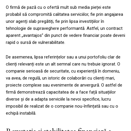
O firmă de pază cu o ofertă mult sub media pieței este
probabil să compromită calitatea serviciilor, fie prin angajarea
unor agenți slab pregătiți, fie prin lipsa investițiilor în
tehnologie de supraveghere performantă. Astfel, un contract
aparent „avantajos” din punct de vedere financiar poate deveni
rapid o sursă de vulnerabilitate.
De asemenea, lipsa referințelor sau a unui portofoliu clar de
clienți relevanți este un alt semnal care nu trebuie ignorat. O
companie serioasă de securitate, cu experiență în domeniu,
va avea, de regulă, un istoric de colaborări cu clienți mari,
proiecte complexe sau evenimente de anvergură. O astfel de
firmă demonstrează capacitatea de a face față situațiilor
diverse și de a adapta serviciile la nevoi specifice, lucru
imposibil de realizat de o companie nou-înființată sau cu o
echipă instabilă.
Reputația și stabilitatea financiară a