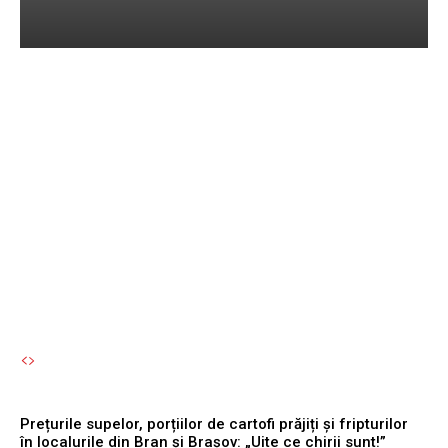
Prețurile supelor, porțiilor
de cartofi prăjiți și
fripturilor în localurile din
Bran și Brașov: „Uite ce
chirii sunt!”
Autori Romeonet.ro
-
7 August 2026
Prețurile supelor, porțiilor de cartofi prăjiți și fripturilor
în localurile din Bran și Brașov: „Uite ce chirii sunt!”