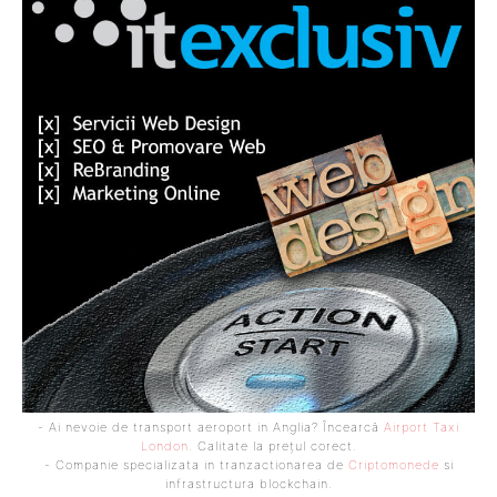
- Ai nevoie de transport aeroport in Anglia? Încearcă
Airport Taxi
London
. Calitate la prețul corect.
- Companie specializata in tranzactionarea de
Criptomonede
si
infrastructura blockchain.