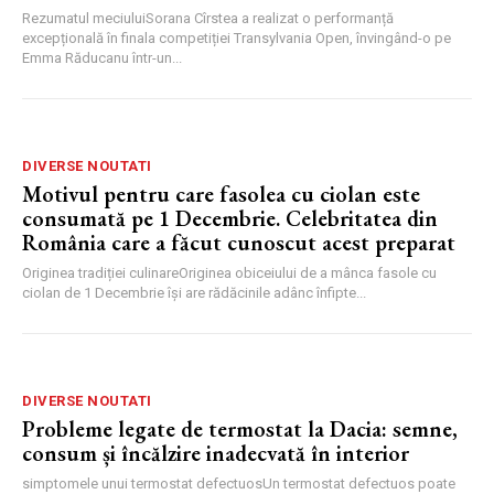
Rezumatul meciuluiSorana Cîrstea a realizat o performanță
excepțională în finala competiției Transylvania Open, învingând-o pe
Emma Răducanu într-un...
DIVERSE NOUTATI
Motivul pentru care fasolea cu ciolan este
consumată pe 1 Decembrie. Celebritatea din
România care a făcut cunoscut acest preparat
Originea tradiției culinareOriginea obiceiului de a mânca fasole cu
ciolan de 1 Decembrie își are rădăcinile adânc înfipte...
DIVERSE NOUTATI
Probleme legate de termostat la Dacia: semne,
consum și încălzire inadecvată în interior
simptomele unui termostat defectuosUn termostat defectuos poate