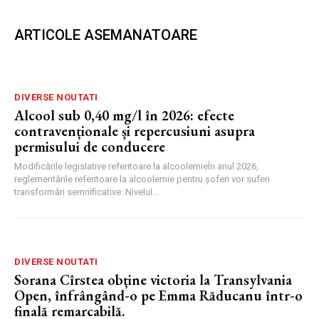
ARTICOLE ASEMANATOARE
DIVERSE NOUTATI
Alcool sub 0,40 mg/l în 2026: efecte
contravenționale și repercusiuni asupra
permisului de conducere
Modificările legislative referitoare la alcoolemieÎn anul 2026,
reglementările referitoare la alcoolemie pentru șoferi vor suferi
transformări semnificative. Nivelul...
DIVERSE NOUTATI
Sorana Cîrstea obține victoria la Transylvania
Open, înfrângând-o pe Emma Răducanu într-o
finală remarcabilă.