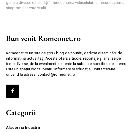
genera diverse dificultăți în funcționarea vehiculului, iar recunoașterea
simptomelor este vitală...
Bun venit Romeonet.ro
Romeonet.ro un site de știri / blog de noutăți, dedicat diseminării de
informații și actualități. Acesta oferă articole, reportaje și analize pe
teme diverse, de la evenimente curente la subiecte specifice de interes.
Este un spațiu digital pentru informare și educație. Contactati-ne
oricand la adresa: contact@romeonet.ro
Categorii
Afaceri si Industrii