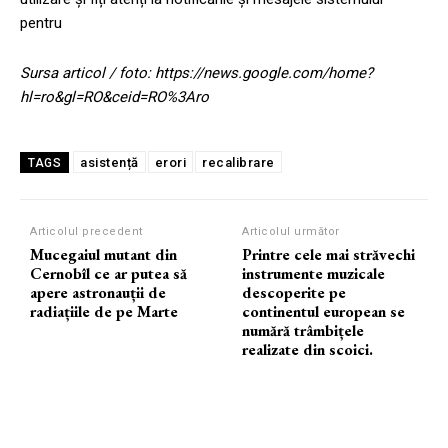
pentru
Sursa articol / foto: https://news.google.com/home?
hl=ro&gl=RO&ceid=RO%3Aro
asistență
erori
recalibrare
TAGS
Articolul precedent
Articolul următor
Mucegaiul mutant din
Printre cele mai străvechi
Cernobîl ce ar putea să
instrumente muzicale
apere astronauții de
descoperite pe
radiațiile de pe Marte
continentul european se
numără trâmbițele
realizate din scoici.