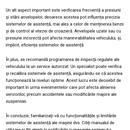
Un alt aspect important este verificarea frecventă a presiunii
și stării anvelopelor, deoarece acestea pot influența precizia
sistemelor de asistență, mai ales a celor de menținerea benzii
și de control al vitezei de croazieră. Anvelopele uzate sau cu
presiune incorectă pot afecta manevrabilitatea vehiculului, și,
implicit, eficiența sistemelor de asistență.
În plus, se recomandă programarea de inspecții regulate ale
vehiculului la un service autorizat. Un specialist poate verifica
și recalibra sistemele de asistență, asigurându-se că acestea
funcționează la niveluri optime. Acest lucru este deosebit de
important în urma evenimentelor care pot afecta alinierea
senzorilor, precum accidentele sau modificările majore ale
suspensiei.
În concluzie, familiarizați-vă cu funcționalitățile și limitările
sistemelor de asistență ale mașinii dvs. Citiți manualul de
utilizare și fiți atenți la notificările și mesajele sistemului