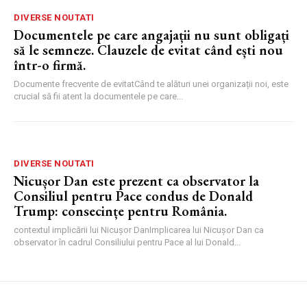
DIVERSE NOUTATI
Documentele pe care angajații nu sunt obligați
să le semneze. Clauzele de evitat când ești nou
într-o firmă.
Documente frecvente de evitatCând te alături unei organizații noi, este
crucial să fii atent la documentele pe care...
DIVERSE NOUTATI
Nicușor Dan este prezent ca observator la
Consiliul pentru Pace condus de Donald
Trump: consecințe pentru România.
contextul implicării lui Nicușor DanImplicarea lui Nicușor Dan ca
observator în cadrul Consiliului pentru Pace al lui Donald...