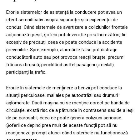
Erorile sistemelor de asistență la conducere pot avea un
efect semnificativ asupra siguranței și a experienței de
condus. Când sistemele de avertizare a coliziunilor frontale
acționează greșit, șoferii pot deveni fie prea încrezători, fie
excesiv de precauți, ceea ce poate conduce la accidente
prevenibile. Spre exemplu, alarmările false pot distrage
conducătorii auto sau pot provoca reacții bruște, precum
frânarea bruscă, periclitând astfel pasagerii și ceilalți
participanți la trafic.
Erorile în sistemele de menținere a benzii pot conduce la
situații periculoase, mai ales pe autostrăzi sau drumuri
aglomerate. Dacă mașina nu se menține corect pe banda de
circulație, există risc de a pătrunde în contrasens sau de a ieși
de pe carosabil, ceea ce poate genera coliziuni serioase.
Șoferii ce depind prea mult de aceste funcții pot să nu
reacționeze prompt atunci când sistemele nu funcționează