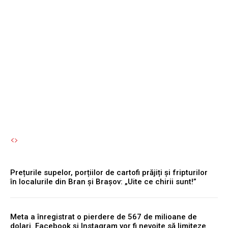
de cartofi prăjiți și
fripturilor în localurile din
Bran și Brașov: „Uite ce
chirii sunt!”
Autori Romeonet.ro
-
7 August 2026
Prețurile supelor, porțiilor de cartofi prăjiți și fripturilor
în localurile din Bran și Brașov: „Uite ce chirii sunt!”
Meta a înregistrat o pierdere de 567 de milioane de
dolari. Facebook și Instagram vor fi nevoite să limiteze