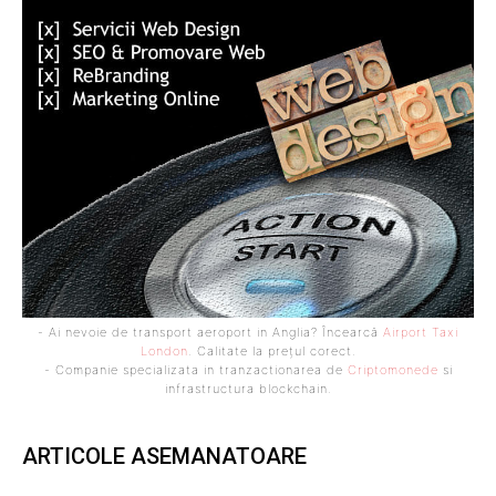
- Ai nevoie de transport aeroport in Anglia? Încearcă
Airport Taxi
London
. Calitate la prețul corect.
- Companie specializata in tranzactionarea de
Criptomonede
si
infrastructura blockchain.
ARTICOLE ASEMANATOARE