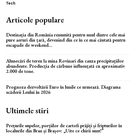
Tech
Articole populare
Destinația din România renumită pentru unul dintre cele mai
pure aeruri din țară, devenind din ce în ce mai căutată pentru
escapade de weekend...
Alunecări de teren la mina Rovinari din cauza precipitațiilor
abundente. Producția de cărbune influențată cu aproximativ
2.000 de tone.
Prognoza dezvoltării Euro în lunile ce urmează. Diagrama
scăderii Leului în 2026
Ultimele stiri
Prețurile supelor, porțiilor de cartofi prăjiți și fripturilor în
localurile din Bran și Brașov: „Uite ce chirii sunt!”