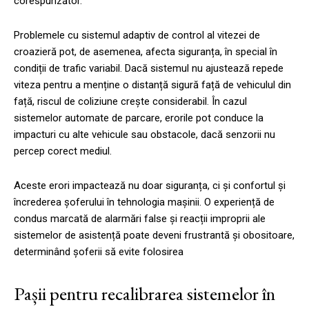
corespunzător.
Problemele cu sistemul adaptiv de control al vitezei de
croazieră pot, de asemenea, afecta siguranța, în special în
condiții de trafic variabil. Dacă sistemul nu ajustează repede
viteza pentru a menține o distanță sigură față de vehiculul din
față, riscul de coliziune crește considerabil. În cazul
sistemelor automate de parcare, erorile pot conduce la
impacturi cu alte vehicule sau obstacole, dacă senzorii nu
percep corect mediul.
Aceste erori impactează nu doar siguranța, ci și confortul și
încrederea șoferului în tehnologia mașinii. O experiență de
condus marcată de alarmări false și reacții improprii ale
sistemelor de asistență poate deveni frustrantă și obositoare,
determinând șoferii să evite folosirea
Pașii pentru recalibrarea sistemelor în