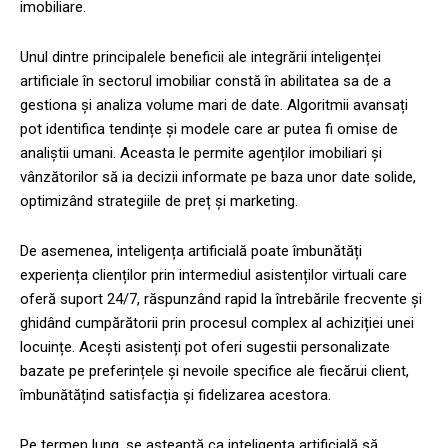
imobiliare.
Unul dintre principalele beneficii ale integrării inteligenței
artificiale în sectorul imobiliar constă în abilitatea sa de a
gestiona și analiza volume mari de date. Algoritmii avansați
pot identifica tendințe și modele care ar putea fi omise de
analiștii umani. Aceasta le permite agenților imobiliari și
vânzătorilor să ia decizii informate pe baza unor date solide,
optimizând strategiile de preț și marketing.
De asemenea, inteligența artificială poate îmbunătăți
experiența clienților prin intermediul asistenților virtuali care
oferă suport 24/7, răspunzând rapid la întrebările frecvente și
ghidând cumpărătorii prin procesul complex al achiziției unei
locuințe. Acești asistenți pot oferi sugestii personalizate
bazate pe preferințele și nevoile specifice ale fiecărui client,
îmbunătățind satisfacția și fidelizarea acestora.
Pe termen lung, se așteaptă ca inteligența artificială să