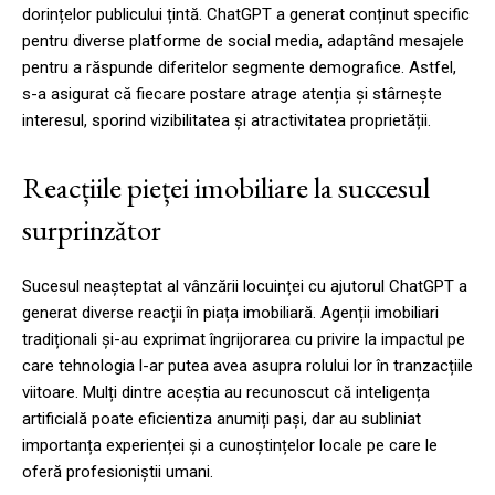
dorințelor publicului țintă. ChatGPT a generat conținut specific
pentru diverse platforme de social media, adaptând mesajele
pentru a răspunde diferitelor segmente demografice. Astfel,
s-a asigurat că fiecare postare atrage atenția și stârnește
interesul, sporind vizibilitatea și atractivitatea proprietății.
Reacțiile pieței imobiliare la succesul
surprinzător
Sucesul neașteptat al vânzării locuinței cu ajutorul ChatGPT a
generat diverse reacții în piața imobiliară. Agenții imobiliari
tradiționali și-au exprimat îngrijorarea cu privire la impactul pe
care tehnologia l-ar putea avea asupra rolului lor în tranzacțiile
viitoare. Mulți dintre aceștia au recunoscut că inteligența
artificială poate eficientiza anumiți pași, dar au subliniat
importanța experienței și a cunoștințelor locale pe care le
oferă profesioniștii umani.