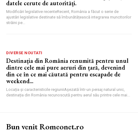
datele cerute de autorități.
Modificări legislative recenteRecent, România a făcut o serie de
ajustări legislative destinate să îmbunătățească integrarea muncitorilor
străini pe...
DIVERSE NOUTATI
Destinația din România renumită pentru unul
dintre cele mai pure aeruri din țară, devenind
din ce în ce mai căutată pentru escapade de
weekend...
Locația și caracteristicile regiuniiAșezată într-un peisaj natural unic,
destinația din România recunoscută pentru aerul său printre cele mai...
Bun venit Romeonet.ro