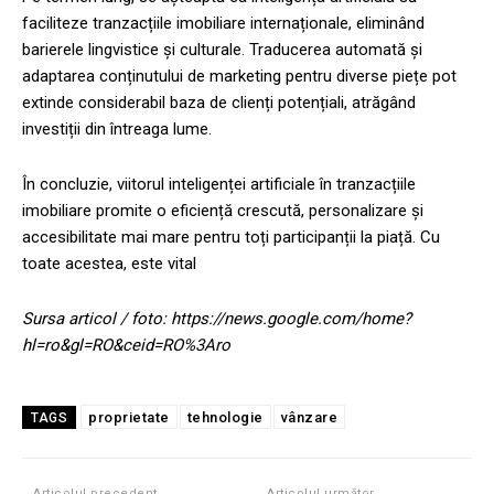
faciliteze tranzacțiile imobiliare internaționale, eliminând
barierele lingvistice și culturale. Traducerea automată și
adaptarea conținutului de marketing pentru diverse piețe pot
extinde considerabil baza de clienți potențiali, atrăgând
investiții din întreaga lume.
În concluzie, viitorul inteligenței artificiale în tranzacțiile
imobiliare promite o eficiență crescută, personalizare și
accesibilitate mai mare pentru toți participanții la piață. Cu
toate acestea, este vital
Sursa articol / foto: https://news.google.com/home?
hl=ro&gl=RO&ceid=RO%3Aro
proprietate
tehnologie
vânzare
TAGS
Articolul precedent
Articolul următor