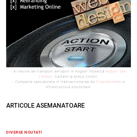
- Ai nevoie de transport aeroport in Anglia? Încearcă
Airport Taxi
London
. Calitate la prețul corect.
- Companie specializata in tranzactionarea de
Criptomonede
si
infrastructura blockchain.
ARTICOLE ASEMANATOARE
DIVERSE NOUTATI