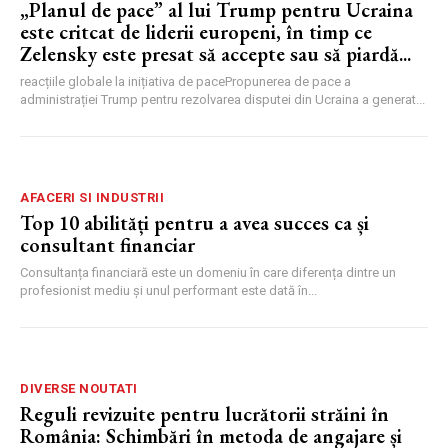
„Planul de pace” al lui Trump pentru Ucraina
este critcat de liderii europeni, în timp ce
Zelensky este presat să accepte sau să piardă...
reacțiile globale la inițiativa de pacePropunerea de pace a
administrației Trump pentru rezolvarea disputei din Ucraina a generat...
AFACERI SI INDUSTRII
Top 10 abilități pentru a avea succes ca și
consultant financiar
Consultanța financiară este un domeniu în care diferența dintre un
profesionist mediu și unul performant este dată în...
DIVERSE NOUTATI
Reguli revizuite pentru lucrătorii străini în
România: Schimbări în metoda de angajare și