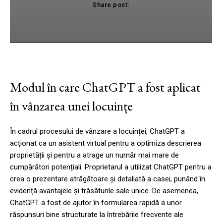
Share post:
cebook
Twitter
Pinterest
WhatsApp
Modul în care ChatGPT a fost aplicat
în vânzarea unei locuințe
În cadrul procesului de vânzare a locuinței, ChatGPT a
acționat ca un asistent virtual pentru a optimiza descrierea
proprietății și pentru a atrage un număr mai mare de
cumpărători potențiali. Proprietarul a utilizat ChatGPT pentru a
crea o prezentare atrăgătoare și detaliată a casei, punând în
evidență avantajele și trăsăturile sale unice. De asemenea,
ChatGPT a fost de ajutor în formularea rapidă a unor
răspunsuri bine structurate la întrebările frecvente ale