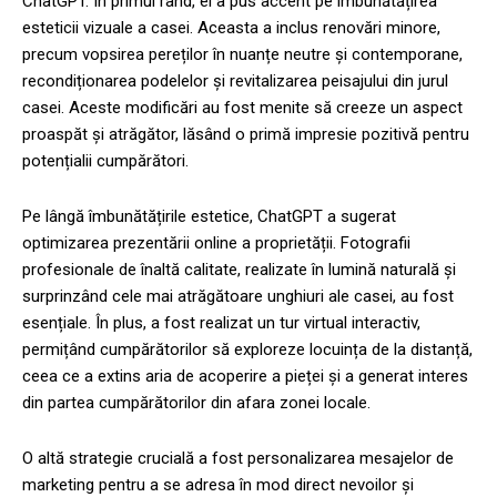
ChatGPT. În primul rând, el a pus accent pe îmbunătățirea
esteticii vizuale a casei. Aceasta a inclus renovări minore,
precum vopsirea pereților în nuanțe neutre și contemporane,
recondiționarea podelelor și revitalizarea peisajului din jurul
casei. Aceste modificări au fost menite să creeze un aspect
proaspăt și atrăgător, lăsând o primă impresie pozitivă pentru
potențialii cumpărători.
Pe lângă îmbunătățirile estetice, ChatGPT a sugerat
optimizarea prezentării online a proprietății. Fotografii
profesionale de înaltă calitate, realizate în lumină naturală și
surprinzând cele mai atrăgătoare unghiuri ale casei, au fost
esențiale. În plus, a fost realizat un tur virtual interactiv,
permițând cumpărătorilor să exploreze locuința de la distanță,
ceea ce a extins aria de acoperire a pieței și a generat interes
din partea cumpărătorilor din afara zonei locale.
O altă strategie crucială a fost personalizarea mesajelor de
marketing pentru a se adresa în mod direct nevoilor și