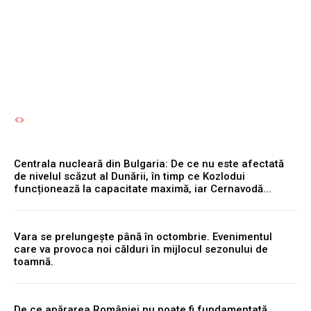
Cernavodă...
Autori Romeonet.ro
-
6 August 2026
Centrala nucleară din Bulgaria: De ce nu este afectată
de nivelul scăzut al Dunării, în timp ce Kozlodui
funcționează la capacitate maximă, iar Cernavodă...
Vara se prelungește până în octombrie. Evenimentul
care va provoca noi călduri în mijlocul sezonului de
toamnă.
De ce apărarea României nu poate fi fundamentată